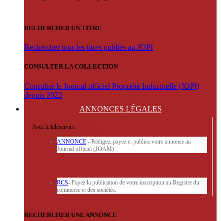
RECHERCHER UN TITRE
Rechercher tous les titres publiés au JOPI
CONSULTER LA COLLECTION
Consulter le Journal officiel Propriété Industrielle (JOPI)
depuis 2023
ANNONCES
LÉGALES
Avec le téléservice
'ARERE
:
ANNONCE
- Rédigez, payez et publiez votre annonce au
Journal officiel (JOAM)
RCS
- Payez la publication de votre inscription au Registre du
commerce et des sociétés.
RECHERCHER UNE ANNONCE