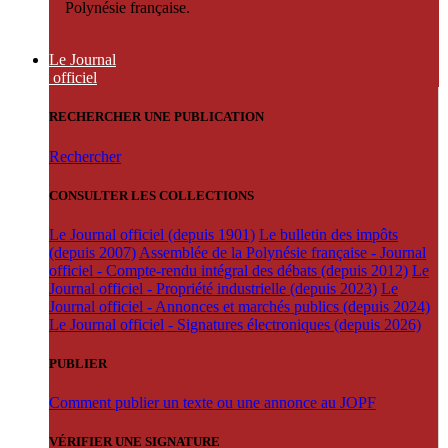
Polynésie française.
Le Journal
officiel
RECHERCHER UNE PUBLICATION
Rechercher
CONSULTER LES COLLECTIONS
Le Journal officiel (depuis 1901)
Le bulletin des impôts
(depuis 2007)
Assemblée de la Polynésie française - Journal
officiel - Compte-rendu intégral des débats (depuis 2012)
Le
Journal officiel - Propriété industrielle (depuis 2023)
Le
Journal officiel - Annonces et marchés publics (depuis 2024)
Le Journal officiel - Signatures électroniques (depuis 2026)
PUBLIER
Comment publier un texte ou une annonce au JOPF
VÉRIFIER UNE SIGNATURE