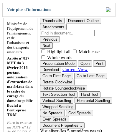
Voir plus d'informations
Thumbnails
Document Outline
Ministère de
Attachments
l'équipement, de
l'aménagement
et de
Previous
l'urbanisme et
Next
des transports
Highlight all
Match case
intérieurs
Whole words
Arrêté n° 827
MET du 3
Presentation Mode
Open
Print
février 2016
Current View
Download
portant
Go to First Page
Go to Last Page
autorisation
d'extraction de
Rotate Clockwise
matériaux dans
Rotate Counterclockwise
le cadre du
Text Selection Tool
Hand Tool
curage du
domaine public
Vertical Scrolling
Horizontal Scrolling
fluvial à
Wrapped Scrolling
l'entreprise
No Spreads
Odd Spreads
T&M
Even Spreads
Paru in extenso
Document Properties…
au JOPF n° 12
Visualiser (les 5 premières pages)
du 09/02/2016