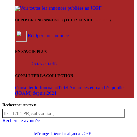
Voir toutes les annonces publiées au JOPF
DÉPOSER UNE ANNONCE (TÉLÉSERVICE
'ARERE
)
Rédiger une annonce
EN SAVOIR PLUS
Textes et tarifs
CONSULTER LA COLLECTION
Consulter le Journal officiel Annonces et marchés publics
(JOAM) depuis 2024
Rechercher un texte
Recherche avancée
Télécharger le texte initial paru au JOPF