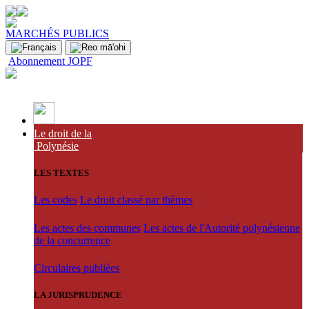
MARCHÉS PUBLICS
Abonnement JOPF
Le droit de la
Polynésie
LES TEXTES
Les codes
Le droit classé par thèmes
Les actes des communes
Les actes de l'Autorité polynésienne
de la concurrence
Circulaires publiées
LA JURISPRUDENCE