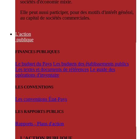
sociétés d'économie mixte.
Elle peut aussi participer, pour des motifs d'intérêt général,
au capital de sociétés commerciales.
L'action
publique
FINANCES PUBLIQUES
Le budget du Pays
Les budgets des établissements publics
Les textes et documents de références
Le guide des
opérations d'inventaire
LES CONVENTIONS
Les conventions État-Pays
LES RAPPORTS PUBLICS
Rapports - Plans d'action
L'ACTION PUBLIQUE