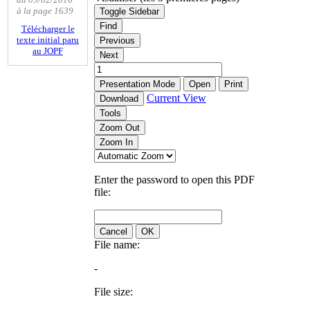
à la page 1639
Toggle Sidebar
Find
Télécharger le
texte initial paru
Previous
au JOPF
Next
Presentation Mode
Open
Print
Current View
Download
Tools
Zoom Out
Zoom In
Enter the password to open this PDF
file:
Cancel
OK
File name:
-
File size: