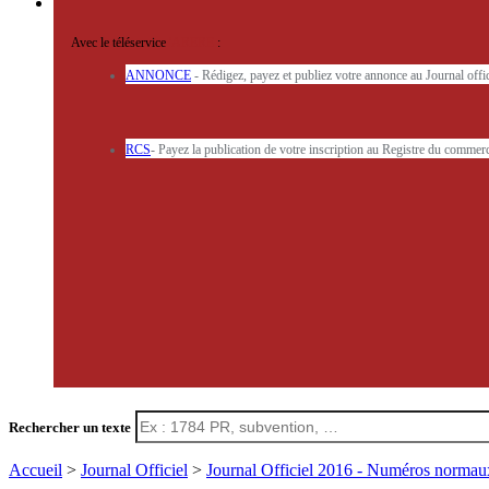
Avec le téléservice
'ARERE
:
ANNONCE
- Rédigez, payez et publiez votre annonce au Journal off
RCS
- Payez la publication de votre inscription au Registre du commerc
Rechercher un texte
Accueil
>
Journal Officiel
>
Journal Officiel 2016 - Numéros norma