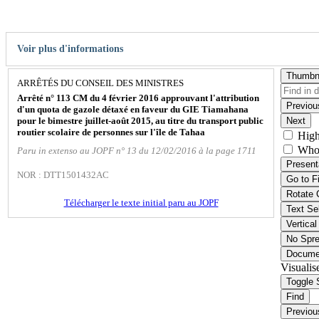
Voir plus d'informations
Thumbn
ARRÊTÉS DU CONSEIL DES MINISTRES
Arrêté n° 113 CM du 4 février 2016 approuvant l'attribution
Previou
d'un quota de gazole détaxé en faveur du GIE Tiamahana
pour le bimestre juillet-août 2015, au titre du transport public
Next
routier scolaire de personnes sur l'île de Tahaa
High
Who
Paru in extenso au JOPF n° 13 du 12/02/2016 à la page 1711
Present
NOR : DTT1501432AC
Go to F
Rotate 
Télécharger le texte initial paru au JOPF
Text Se
Vertical
No Spr
Docume
Visualis
Toggle 
Find
Previou