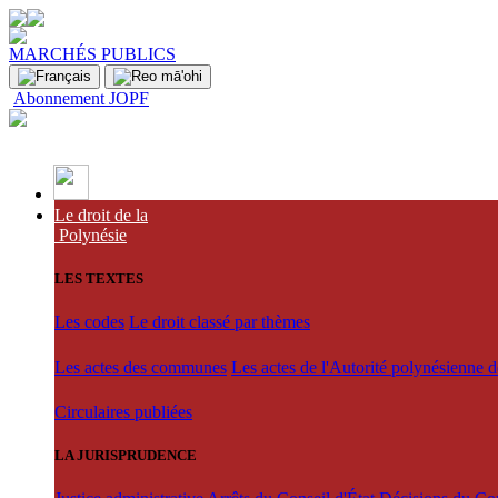
MARCHÉS PUBLICS
Abonnement JOPF
Le droit de la
Polynésie
LES TEXTES
Les codes
Le droit classé par thèmes
Les actes des communes
Les actes de l'Autorité polynésienne 
Circulaires publiées
LA JURISPRUDENCE