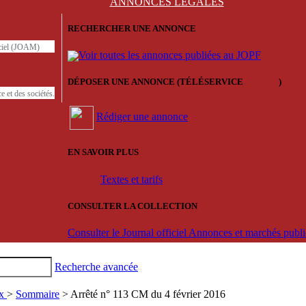
ANNONCES
LÉGALES
RECHERCHER UNE ANNONCE
iciel (JOAM)
Voir toutes les annonces publiées au JOPF
DÉPOSER UNE ANNONCE (TÉLÉSERVICE
'ARERE
)
e et des sociétés.
Rédiger une annonce
EN SAVOIR PLUS
Textes et tarifs
CONSULTER LA COLLECTION
Consulter le Journal officiel Annonces et marchés pub
Recherche avancée
ux
>
Sommaire
> Arrêté n° 113 CM du 4 février 2016