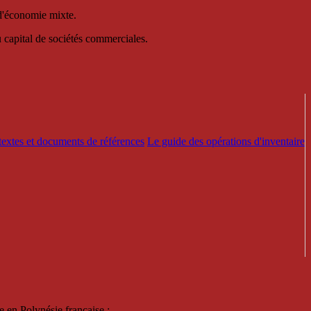
 d'économie mixte.
au capital de sociétés commerciales.
textes et documents de références
Le guide des opérations d'inventaire
e en Polynésie française :