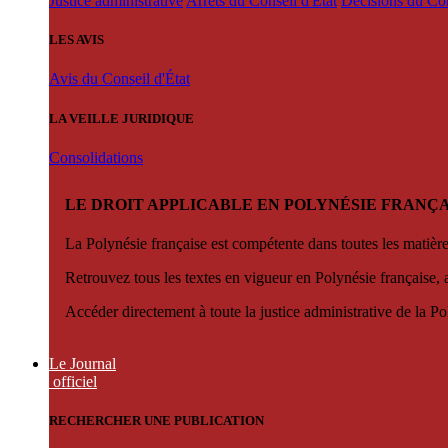
Justice administrative
Arrêts du Conseil d'État
Décisions du Con
LES AVIS
Avis du Conseil d'État
LA VEILLE JURIDIQUE
Consolidations
LE DROIT APPLICABLE EN POLYNÉSIE FRANÇA
La Polynésie française est compétente dans toutes les matièr
Retrouvez tous les textes en vigueur en Polynésie française, 
Accéder directement à toute la justice administrative de la Po
Le Journal
officiel
RECHERCHER UNE PUBLICATION