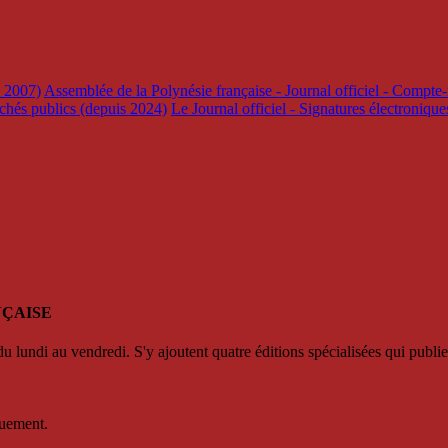
s 2007)
Assemblée de la Polynésie française - Journal officiel - Compte-
rchés publics (depuis 2024)
Le Journal officiel - Signatures électroniqu
NÇAISE
u lundi au vendredi. S'y ajoutent quatre éditions spécialisées qui publie
quement.