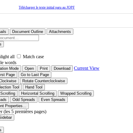
Télécharger le texte initial paru au JOPF
ails
Document Outline
Attachments
s
light all
Match case
le words
Current View
ation Mode
Open
Print
Download
irst Page
Go to Last Page
Clockwise
Rotate Counterclockwise
lection Tool
Hand Tool
 Scrolling
Horizontal Scrolling
Wrapped Scrolling
eads
Odd Spreads
Even Spreads
nt Properties…
er (les 5 premières pages)
Sidebar
s