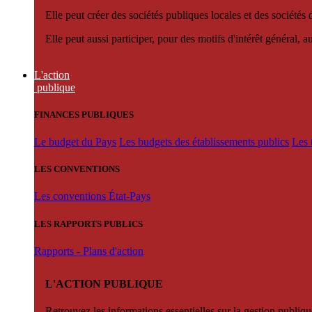
Elle peut créer des sociétés publiques locales et des sociétés
Elle peut aussi participer, pour des motifs d'intérêt général, 
L'action
publique
FINANCES PUBLIQUES
Le budget du Pays
Les budgets des établissements publics
Les 
LES CONVENTIONS
Les conventions État-Pays
LES RAPPORTS PUBLICS
Rapports - Plans d'action
L'ACTION PUBLIQUE
Retrouvez les informations essentielles sur la gestion publiqu