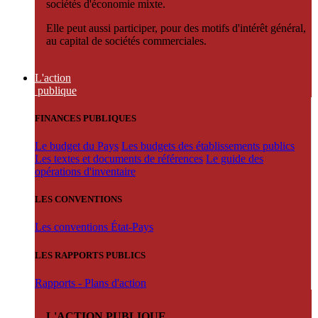
sociétés d'économie mixte.
Elle peut aussi participer, pour des motifs d'intérêt général,
au capital de sociétés commerciales.
L'action
publique
FINANCES PUBLIQUES
Le budget du Pays
Les budgets des établissements publics
Les textes et documents de références
Le guide des
opérations d'inventaire
LES CONVENTIONS
Les conventions État-Pays
LES RAPPORTS PUBLICS
Rapports - Plans d'action
L'ACTION PUBLIQUE