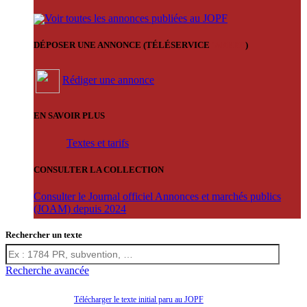
Voir toutes les annonces publiées au JOPF
DÉPOSER UNE ANNONCE (TÉLÉSERVICE
'ARERE
)
Rédiger une annonce
EN SAVOIR PLUS
Textes et tarifs
CONSULTER LA COLLECTION
Consulter le Journal officiel Annonces et marchés publics
(JOAM) depuis 2024
Rechercher un texte
Recherche avancée
Télécharger le texte initial paru au JOPF