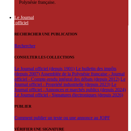
Polynésie française.
Le Journal
officiel
RECHERCHER UNE PUBLICATION
Rechercher
CONSULTER LES COLLECTIONS
Le Journal officiel (depuis 1901)
Le bulletin des impôts
(depuis 2007)
Assemblée de la Polynésie française - Journal
officiel - Compte-rendu intégral des débats (depuis 2012)
Le
Journal officiel - Propriété industrielle (depuis 2023)
Le
Journal officiel - Annonces et marchés publics (depuis 2024)
Le Journal officiel - Signatures électroniques (depuis 2026)
PUBLIER
Comment publier un texte ou une annonce au JOPF
VÉRIFIER UNE SIGNATURE