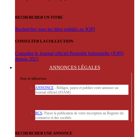
RECHERCHER UN TITRE
Rechercher tous les titres publiés au JOPI
CONSULTER LA COLLECTION
Consulter le Journal officiel Propriété Industrielle (JOPI)
depuis 2023
ANNONCES
LÉGALES
Avec le téléservice
'ARERE
:
ANNONCE
- Rédigez, payez et publiez votre annonce au
Journal officiel (JOAM)
RCS
- Payez la publication de votre inscription au Registre du
commerce et des sociétés.
RECHERCHER UNE ANNONCE