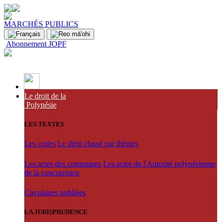
MARCHÉS PUBLICS
Abonnement JOPF
Le droit de la
Polynésie
LES TEXTES
Les codes
Le droit classé par thèmes
Les actes des communes
Les actes de l'Autorité polynésienne
de la concurrence
Circulaires publiées
LA JURISPRUDENCE