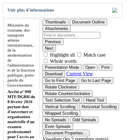
Voir plus d'informations
Thumbnails
Document Outline
Ministère du
Attachments
tourisme, des
transports
aériens
Previous
internationaux,
Next
de la
Highlight all
Match case
modernisation
de
Whole words
l'administration
Presentation Mode
Open
Print
et de la fonction
Current View
Download
publique, porte-
parole du
Go to First Page
Go to Last Page
Gouvernement
Rotate Clockwise
Arrêté n° 998
Rotate Counterclockwise
MTF/DGRH du
Text Selection Tool
Hand Tool
8 février 2016
portant date
Vertical Scrolling
Horizontal Scrolling
d'ouverture et
Wrapped Scrolling
organisation
No Spreads
Odd Spreads
matérielle d'un
Even Spreads
examen
professionnel
Document Properties…
pour l'accès au
Visualiser (les 5 premières pages)