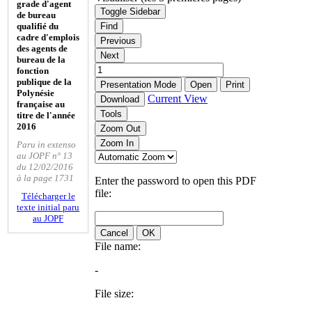
grade d'agent
Toggle Sidebar
de bureau
qualifié du
Find
cadre d'emplois
Previous
des agents de
Next
bureau de la
fonction
publique de la
Presentation Mode
Open
Print
Polynésie
Current View
Download
française au
Tools
titre de l'année
2016
Zoom Out
Zoom In
Paru in extenso
au JOPF n° 13
du 12/02/2016
à la page 1731
Enter the password to open this PDF
file:
Télécharger le
texte initial paru
au JOPF
Cancel
OK
File name:
-
File size: