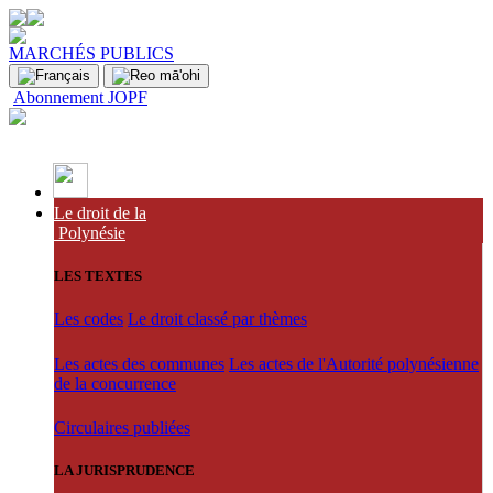
MARCHÉS PUBLICS
Abonnement JOPF
Le droit de la
Polynésie
LES TEXTES
Les codes
Le droit classé par thèmes
Les actes des communes
Les actes de l'Autorité polynésienne
de la concurrence
Circulaires publiées
LA JURISPRUDENCE