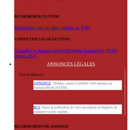
RECHERCHER UN TITRE
Rechercher tous les titres publiés au JOPI
CONSULTER LA COLLECTION
Consulter le Journal officiel Propriété Industrielle (JOPI)
depuis 2023
ANNONCES
LÉGALES
Avec le téléservice
'ARERE
:
ANNONCE
- Rédigez, payez et publiez votre annonce au
Journal officiel (JOAM)
RCS
- Payez la publication de votre inscription au Registre du
commerce et des sociétés.
RECHERCHER UNE ANNONCE