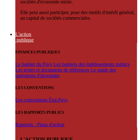
sociétés d'économie mixte.
Elle peut aussi participer, pour des motifs d'intérêt général,
au capital de sociétés commerciales.
L'action
publique
FINANCES PUBLIQUES
Le budget du Pays
Les budgets des établissements publics
Les textes et documents de références
Le guide des
opérations d'inventaire
LES CONVENTIONS
Les conventions État-Pays
LES RAPPORTS PUBLICS
Rapports - Plans d'action
L'ACTION PUBLIQUE