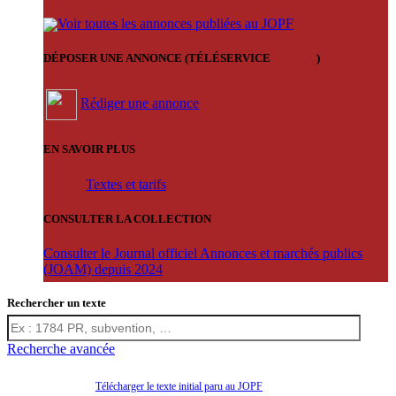
Voir toutes les annonces publiées au JOPF
DÉPOSER UNE ANNONCE (TÉLÉSERVICE
'ARERE
)
Rédiger une annonce
EN SAVOIR PLUS
Textes et tarifs
CONSULTER LA COLLECTION
Consulter le Journal officiel Annonces et marchés publics
(JOAM) depuis 2024
Rechercher un texte
Recherche avancée
Télécharger le texte initial paru au JOPF