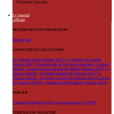
Polynésie française.
Le Journal
officiel
RECHERCHER UNE PUBLICATION
Rechercher
CONSULTER LES COLLECTIONS
Le Journal officiel (depuis 1901)
Le bulletin des impôts
(depuis 2007)
Assemblée de la Polynésie française - Journal
officiel - Compte-rendu intégral des débats (depuis 2012)
Le
Journal officiel - Propriété industrielle (depuis 2023)
Le
Journal officiel - Annonces et marchés publics (depuis 2024)
Le Journal officiel - Signatures électroniques (depuis 2026)
PUBLIER
Comment publier un texte ou une annonce au JOPF
VÉRIFIER UNE SIGNATURE