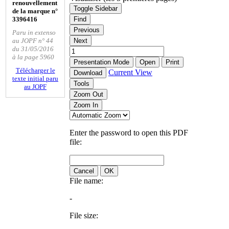
renouvellement
Toggle Sidebar
de la marque n°
3396416
Find
Previous
Paru in extenso
au JOPF n° 44
Next
du 31/05/2016
à la page 5960
Presentation Mode
Open
Print
Télécharger le
Current View
Download
texte initial paru
Tools
au JOPF
Zoom Out
Zoom In
Enter the password to open this PDF
file:
Cancel
OK
File name:
-
File size: