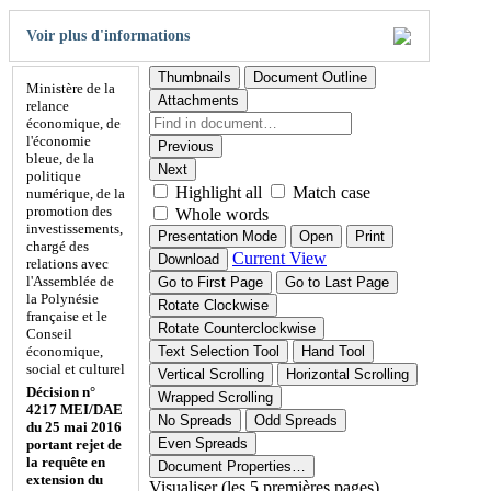
Voir plus d'informations
Thumbnails
Document Outline
Ministère de la
Attachments
relance
économique, de
l'économie
Previous
bleue, de la
Next
politique
Highlight all
Match case
numérique, de la
promotion des
Whole words
investissements,
Presentation Mode
Open
Print
chargé des
Current View
Download
relations avec
l'Assemblée de
Go to First Page
Go to Last Page
la Polynésie
Rotate Clockwise
française et le
Rotate Counterclockwise
Conseil
économique,
Text Selection Tool
Hand Tool
social et culturel
Vertical Scrolling
Horizontal Scrolling
Décision n°
Wrapped Scrolling
4217 MEI/DAE
No Spreads
Odd Spreads
du 25 mai 2016
Even Spreads
portant rejet de
la requête en
Document Properties…
extension du
Visualiser (les 5 premières pages)