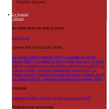
Polynésie française.
Le Journal
officiel
RECHERCHER UNE PUBLICATION
Rechercher
CONSULTER LES COLLECTIONS
Le Journal officiel (depuis 1901)
Le bulletin des impôts
(depuis 2007)
Assemblée de la Polynésie française - Journal
officiel - Compte-rendu intégral des débats (depuis 2012)
Le
Journal officiel - Propriété industrielle (depuis 2023)
Le
Journal officiel - Annonces et marchés publics (depuis 2024)
Le Journal officiel - Signatures électroniques (depuis 2026)
PUBLIER
Comment publier un texte ou une annonce au JOPF
VÉRIFIER UNE SIGNATURE