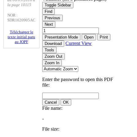
la page 10115
Toggle Sidebar
Find
NOR :
Previous
SDR1620905AC
Next
Télécharger le
texte initial paru
Presentation Mode
Open
Print
au JOPF
Current View
Download
Tools
Zoom Out
Zoom In
Enter the password to open this PDF
file:
Cancel
OK
File name:
-
File size: