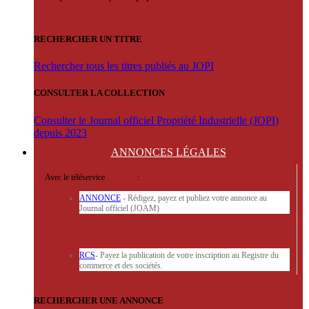
RECHERCHER UN TITRE
Rechercher tous les titres publiés au JOPI
CONSULTER LA COLLECTION
Consulter le Journal officiel Propriété Industrielle (JOPI)
depuis 2023
ANNONCES
LÉGALES
Avec le téléservice
'ARERE
:
ANNONCE
- Rédigez, payez et publiez votre annonce au
Journal officiel (JOAM)
RCS
- Payez la publication de votre inscription au Registre du
commerce et des sociétés.
RECHERCHER UNE ANNONCE