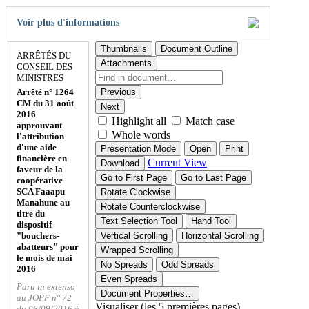
Voir plus d'informations
Thumbnails
Document Outline
ARRÊTÉS DU
Attachments
CONSEIL DES
MINISTRES
Arrêté n° 1264
Previous
CM du 31 août
Next
2016
Highlight all
Match case
approuvant
Whole words
l'attribution
d'une aide
Presentation Mode
Open
Print
financière en
Current View
Download
faveur de la
Go to First Page
Go to Last Page
coopérative
SCA Faaapu
Rotate Clockwise
Manahune au
Rotate Counterclockwise
titre du
Text Selection Tool
Hand Tool
dispositif
"bouchers-
Vertical Scrolling
Horizontal Scrolling
abatteurs" pour
Wrapped Scrolling
le mois de mai
No Spreads
Odd Spreads
2016
Even Spreads
Paru in extenso
Document Properties…
au JOPF n° 72
Visualiser (les 5 premières pages)
du 06/09/2016 à