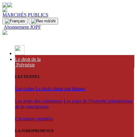
MARCHÉS PUBLICS
Abonnement JOPF
Le droit de la
Polynésie
LES TEXTES
Les codes
Le droit classé par thèmes
Les actes des communes
Les actes de l'Autorité polynésienne
de la concurrence
Circulaires publiées
LA JURISPRUDENCE