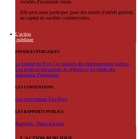
sociétés d'économie mixte.
Elle peut aussi participer, pour des motifs d'intérêt général,
au capital de sociétés commerciales.
L'action
publique
FINANCES PUBLIQUES
Le budget du Pays
Les budgets des établissements publics
Les textes et documents de références
Le guide des
opérations d'inventaire
LES CONVENTIONS
Les conventions État-Pays
LES RAPPORTS PUBLICS
Rapports - Plans d'action
L'ACTION PUBLIQUE