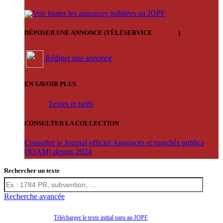
Voir toutes les annonces publiées au JOPF
DÉPOSER UNE ANNONCE (TÉLÉSERVICE
'ARERE
)
Rédiger une annonce
EN SAVOIR PLUS
Textes et tarifs
CONSULTER LA COLLECTION
Consulter le Journal officiel Annonces et marchés publics
(JOAM) depuis 2024
Rechercher un texte
Recherche avancée
Télécharger le texte initial paru au JOPF