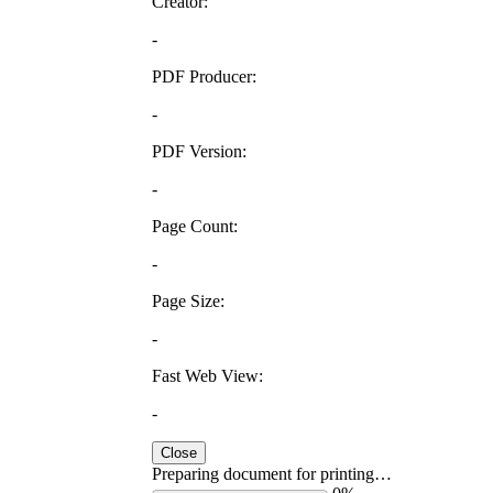
Creator:
-
PDF Producer:
-
PDF Version:
-
Page Count:
-
Page Size:
-
Fast Web View:
-
Close
Preparing document for printing…