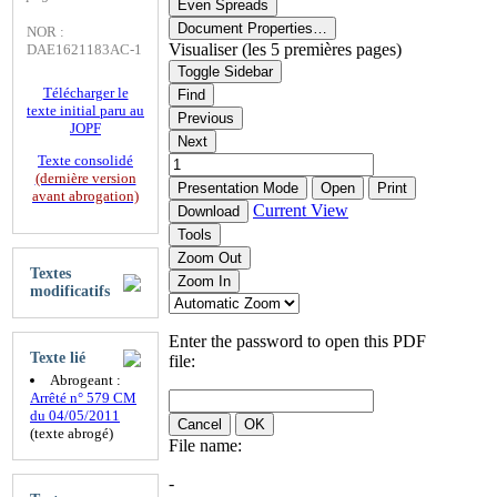
Even Spreads
Document Properties…
NOR :
Visualiser (les 5 premières pages)
DAE1621183AC-1
Toggle Sidebar
Télécharger le
Find
texte initial paru au
Previous
JOPF
Next
Texte consolidé
(dernière version
Presentation Mode
Open
Print
avant abrogation)
Current View
Download
Tools
Zoom Out
Textes
Zoom In
modificatifs
Enter the password to open this PDF
Texte lié
file:
Abrogeant :
Arrêté n° 579 CM
du 04/05/2011
Cancel
OK
(texte abrogé)
File name:
-