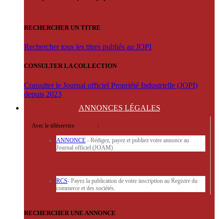
RECHERCHER UN TITRE
Rechercher tous les titres publiés au JOPI
CONSULTER LA COLLECTION
Consulter le Journal officiel Propriété Industrielle (JOPI)
depuis 2023
ANNONCES
LÉGALES
Avec le téléservice
'ARERE
:
ANNONCE
- Rédigez, payez et publiez votre annonce au
Journal officiel (JOAM)
RCS
- Payez la publication de votre inscription au Registre du
commerce et des sociétés.
RECHERCHER UNE ANNONCE