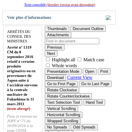
Texte consolidé
(dernière version avant abrogation)
Voir plus d'informations
Thumbnails
Document Outline
ARRÊTÉS DU
Attachments
CONSEIL DES
MINISTRES
Arrêté n° 1319
Previous
CM du 8
Next
septembre 2016
Highlight all
Match case
relatif à certains
Whole words
produits
originaires ou en
Presentation Mode
Open
Print
provenance du
Current View
Download
Japon suite à
Go to First Page
Go to Last Page
l'accident survenu
à la centrale
Rotate Clockwise
nucléaire de
Rotate Counterclockwise
Fukushima le 11
Text Selection Tool
Hand Tool
mars 2011
(texte abrogé)
Vertical Scrolling
Horizontal Scrolling
Paru in extenso au
JOPF n° 75 du
Wrapped Scrolling
16/09/2016 à la
No Spreads
Odd Spreads
page 10594