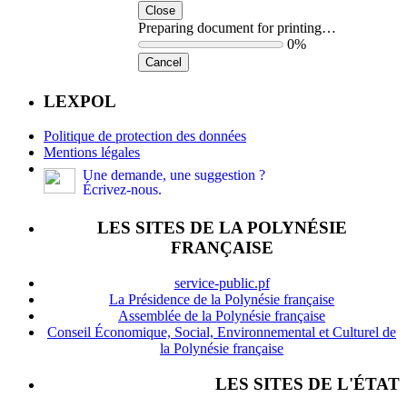
Close
Preparing document for printing…
0%
Cancel
LEXPOL
Politique de protection des données
Mentions légales
Une demande, une suggestion ?
Écrivez-nous.
LES SITES DE LA POLYNÉSIE
FRANÇAISE
service-public.pf
La Présidence de la Polynésie française
Assemblée de la Polynésie française
Conseil Économique, Social, Environnemental et Culturel de
la Polynésie française
LES SITES DE L'ÉTAT