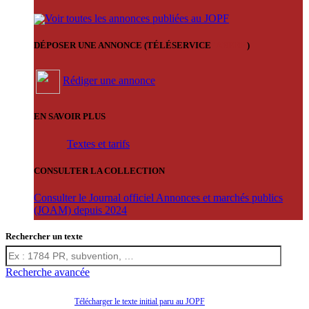
Voir toutes les annonces publiées au JOPF
DÉPOSER UNE ANNONCE (TÉLÉSERVICE
'ARERE
)
Rédiger une annonce
EN SAVOIR PLUS
Textes et tarifs
CONSULTER LA COLLECTION
Consulter le Journal officiel Annonces et marchés publics
(JOAM) depuis 2024
Rechercher un texte
Recherche avancée
Télécharger le texte initial paru au JOPF