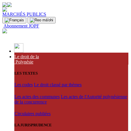
MARCHÉS PUBLICS
Abonnement JOPF
Le droit de la
Polynésie
LES TEXTES
Les codes
Le droit classé par thèmes
Les actes des communes
Les actes de l'Autorité polynésienne
de la concurrence
Circulaires publiées
LA JURISPRUDENCE