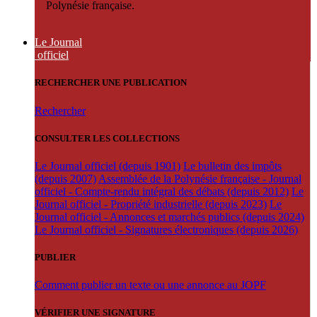
Polynésie française.
Le Journal
officiel
RECHERCHER UNE PUBLICATION
Rechercher
CONSULTER LES COLLECTIONS
Le Journal officiel (depuis 1901)
Le bulletin des impôts
(depuis 2007)
Assemblée de la Polynésie française - Journal
officiel - Compte-rendu intégral des débats (depuis 2012)
Le
Journal officiel - Propriété industrielle (depuis 2023)
Le
Journal officiel - Annonces et marchés publics (depuis 2024)
Le Journal officiel - Signatures électroniques (depuis 2026)
PUBLIER
Comment publier un texte ou une annonce au JOPF
VÉRIFIER UNE SIGNATURE