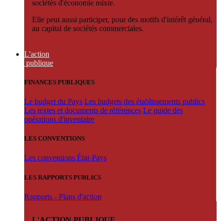
sociétés d'économie mixte.
Elle peut aussi participer, pour des motifs d'intérêt général,
au capital de sociétés commerciales.
L'action
publique
FINANCES PUBLIQUES
Le budget du Pays
Les budgets des établissements publics
Les textes et documents de références
Le guide des
opérations d'inventaire
LES CONVENTIONS
Les conventions État-Pays
LES RAPPORTS PUBLICS
Rapports - Plans d'action
L'ACTION PUBLIQUE