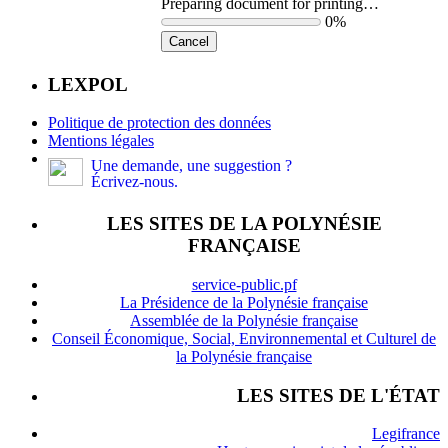
Preparing document for printing…
0%
Cancel
LEXPOL
Politique de protection des données
Mentions légales
Une demande, une suggestion ?
Écrivez-nous.
LES SITES DE LA POLYNÉSIE
FRANÇAISE
service-public.pf
La Présidence de la Polynésie française
Assemblée de la Polynésie française
Conseil Économique, Social, Environnemental et Culturel de
la Polynésie française
LES SITES DE L'ÉTAT
Legifrance