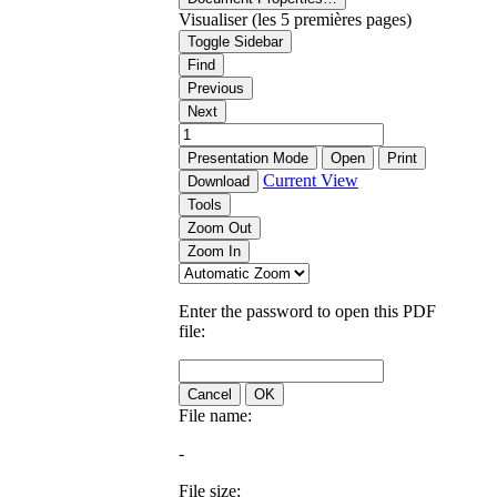
Visualiser (les 5 premières pages)
Toggle Sidebar
Find
Previous
Next
Presentation Mode
Open
Print
Current View
Download
Tools
Zoom Out
Zoom In
Enter the password to open this PDF
file:
Cancel
OK
File name:
-
File size: