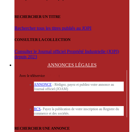
RECHERCHER UN TITRE
Rechercher tous les titres publiés au JOPI
CONSULTER LA COLLECTION
Consulter le Journal officiel Propriété Industrielle (JOPI)
depuis 2023
ANNONCES
LÉGALES
Avec le téléservice
'ARERE
:
ANNONCE
- Rédigez, payez et publiez votre annonce au
Journal officiel (JOAM)
RCS
- Payez la publication de votre inscription au Registre du
commerce et des sociétés.
RECHERCHER UNE ANNONCE