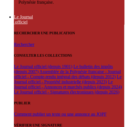
Polynésie française.
Le Journal
officiel
RECHERCHER UNE PUBLICATION
Rechercher
CONSULTER LES COLLECTIONS
Le Journal officiel (depuis 1901)
Le bulletin des impôts
(depuis 2007)
Assemblée de la Polynésie française - Journal
officiel - Compte-rendu intégral des débats (depuis 2012)
Le
Journal officiel - Propriété industrielle (depuis 2023)
Le
Journal officiel - Annonces et marchés publics (depuis 2024)
Le Journal officiel - Signatures électroniques (depuis 2026)
PUBLIER
Comment publier un texte ou une annonce au JOPF
VÉRIFIER UNE SIGNATURE