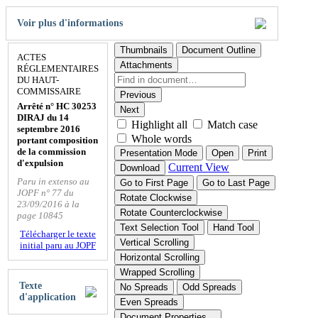
Voir plus d'informations
Thumbnails
Document Outline
ACTES
Attachments
RÉGLEMENTAIRES
DU HAUT-
COMMISSAIRE
Previous
Arrêté n° HC 30253
Next
DIRAJ du 14
Highlight all
Match case
septembre 2016
Whole words
portant composition
de la commission
Presentation Mode
Open
Print
d'expulsion
Current View
Download
Paru in extenso au
Go to First Page
Go to Last Page
JOPF n° 77 du
Rotate Clockwise
23/09/2016 à la
Rotate Counterclockwise
page 10845
Text Selection Tool
Hand Tool
Télécharger le texte
Vertical Scrolling
initial paru au JOPF
Horizontal Scrolling
Wrapped Scrolling
Texte
No Spreads
Odd Spreads
d'application
Even Spreads
Document Properties…