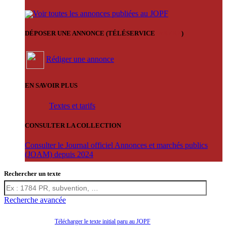
Voir toutes les annonces publiées au JOPF
DÉPOSER UNE ANNONCE (TÉLÉSERVICE
'ARERE
)
Rédiger une annonce
EN SAVOIR PLUS
Textes et tarifs
CONSULTER LA COLLECTION
Consulter le Journal officiel Annonces et marchés publics
(JOAM) depuis 2024
Rechercher un texte
Recherche avancée
Télécharger le texte initial paru au JOPF