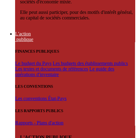
sociétés d'économie mixte.
Elle peut aussi participer, pour des motifs d'intérêt général,
au capital de sociétés commerciales.
L'action
publique
FINANCES PUBLIQUES
Le budget du Pays
Les budgets des établissements publics
Les textes et documents de références
Le guide des
opérations d'inventaire
LES CONVENTIONS
Les conventions État-Pays
LES RAPPORTS PUBLICS
Rapports - Plans d'action
L'ACTION PUBLIQUE