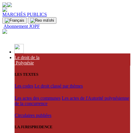
MARCHÉS PUBLICS
Abonnement JOPF
Le droit de la
Polynésie
LES TEXTES
Les codes
Le droit classé par thèmes
Les actes des communes
Les actes de l'Autorité polynésienne
de la concurrence
Circulaires publiées
LA JURISPRUDENCE