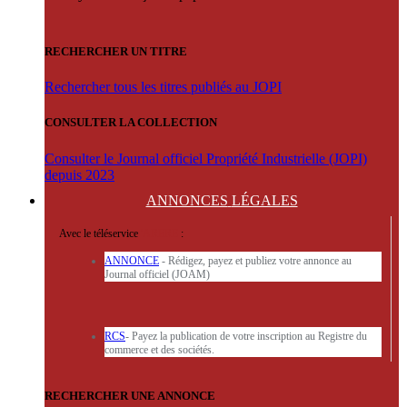
RECHERCHER UN TITRE
Rechercher tous les titres publiés au JOPI
CONSULTER LA COLLECTION
Consulter le Journal officiel Propriété Industrielle (JOPI)
depuis 2023
ANNONCES
LÉGALES
Avec le téléservice
'ARERE
:
ANNONCE
- Rédigez, payez et publiez votre annonce au
Journal officiel (JOAM)
RCS
- Payez la publication de votre inscription au Registre du
commerce et des sociétés.
RECHERCHER UNE ANNONCE