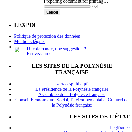
Preparing document for printing…
0%
Cancel
LEXPOL
Politique de protection des données
Mentions légales
Une demande, une suggestion ?
Écrivez-nous.
LES SITES DE LA POLYNÉSIE
FRANÇAISE
service-public.pf
La Présidence de la Polynésie française
Assemblée de la Polynésie française
Conseil Économique, Social, Environnemental et Culturel de
la Polynésie française
LES SITES DE L'ÉTAT
Legifrance