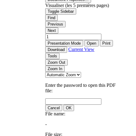
Visualiser (les 5 premières pages)
Toggle Sidebar
Find
Previous
Next
Presentation Mode
Open
Print
Current View
Download
Tools
Zoom Out
Zoom In
Enter the password to open this PDF
file:
Cancel
OK
File name:
-
File size: