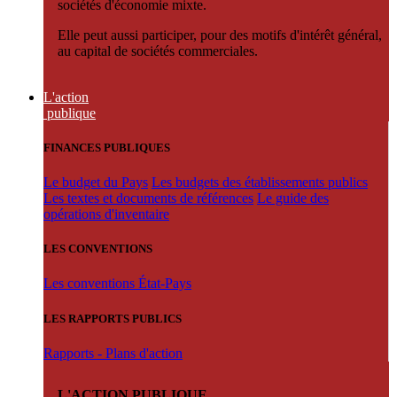
sociétés d'économie mixte.
Elle peut aussi participer, pour des motifs d'intérêt général,
au capital de sociétés commerciales.
L'action
publique
FINANCES PUBLIQUES
Le budget du Pays
Les budgets des établissements publics
Les textes et documents de références
Le guide des
opérations d'inventaire
LES CONVENTIONS
Les conventions État-Pays
LES RAPPORTS PUBLICS
Rapports - Plans d'action
L'ACTION PUBLIQUE