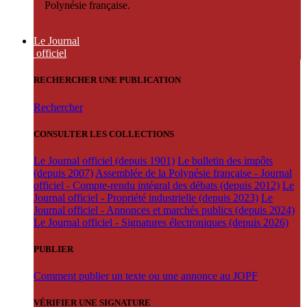
Polynésie française.
Le Journal
officiel
RECHERCHER UNE PUBLICATION
Rechercher
CONSULTER LES COLLECTIONS
Le Journal officiel (depuis 1901)
Le bulletin des impôts
(depuis 2007)
Assemblée de la Polynésie française - Journal
officiel - Compte-rendu intégral des débats (depuis 2012)
Le
Journal officiel - Propriété industrielle (depuis 2023)
Le
Journal officiel - Annonces et marchés publics (depuis 2024)
Le Journal officiel - Signatures électroniques (depuis 2026)
PUBLIER
Comment publier un texte ou une annonce au JOPF
VÉRIFIER UNE SIGNATURE