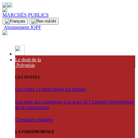
MARCHÉS PUBLICS
Abonnement JOPF
Le droit de la
Polynésie
LES TEXTES
Les codes
Le droit classé par thèmes
Les actes des communes
Les actes de l'Autorité polynésienne
de la concurrence
Circulaires publiées
LA JURISPRUDENCE