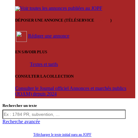
Voir toutes les annonces publiées au JOPF
DÉPOSER UNE ANNONCE (TÉLÉSERVICE
'ARERE
)
Rédiger une annonce
EN SAVOIR PLUS
Textes et tarifs
CONSULTER LA COLLECTION
Consulter le Journal officiel Annonces et marchés publics
(JOAM) depuis 2024
Rechercher un texte
Recherche avancée
Télécharger le texte initial paru au JOPF