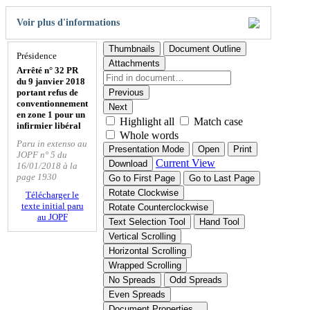
Voir plus d'informations
Thumbnails
Document Outline
Présidence
Attachments
Arrêté n° 32 PR
du 9 janvier 2018
portant refus de
Previous
conventionnement
Next
en zone 1 pour un
Highlight all
Match case
infirmier libéral
Whole words
Paru in extenso au
Presentation Mode
Open
Print
JOPF n° 5 du
Current View
Download
16/01/2018 à la
page 1930
Go to First Page
Go to Last Page
Rotate Clockwise
Télécharger le
texte initial paru
Rotate Counterclockwise
au JOPF
Text Selection Tool
Hand Tool
Vertical Scrolling
Horizontal Scrolling
Wrapped Scrolling
No Spreads
Odd Spreads
Even Spreads
Document Properties…