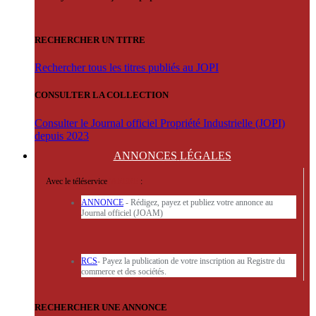
RECHERCHER UN TITRE
Rechercher tous les titres publiés au JOPI
CONSULTER LA COLLECTION
Consulter le Journal officiel Propriété Industrielle (JOPI)
depuis 2023
ANNONCES
LÉGALES
Avec le téléservice
'ARERE
:
ANNONCE
- Rédigez, payez et publiez votre annonce au
Journal officiel (JOAM)
RCS
- Payez la publication de votre inscription au Registre du
commerce et des sociétés.
RECHERCHER UNE ANNONCE