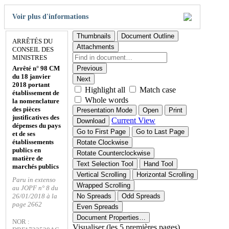
Voir plus d'informations
Thumbnails
Document Outline
ARRÊTÉS DU
Attachments
CONSEIL DES
MINISTRES
Arrêté n° 98 CM
Previous
du 18 janvier
Next
2018 portant
Highlight all
Match case
établissement de
Whole words
la nomenclature
des pièces
Presentation Mode
Open
Print
justificatives des
Current View
Download
dépenses du pays
Go to First Page
Go to Last Page
et de ses
établissements
Rotate Clockwise
publics en
Rotate Counterclockwise
matière de
Text Selection Tool
Hand Tool
marchés publics
Vertical Scrolling
Horizontal Scrolling
Paru in extenso
Wrapped Scrolling
au JOPF n° 8 du
26/01/2018 à la
No Spreads
Odd Spreads
page 2662
Even Spreads
Document Properties…
NOR :
Visualiser (les 5 premières pages)