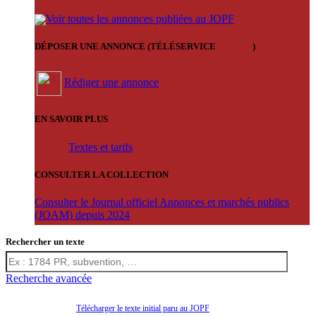
Voir toutes les annonces publiées au JOPF
DÉPOSER UNE ANNONCE (TÉLÉSERVICE
'ARERE
)
Rédiger une annonce
EN SAVOIR PLUS
Textes et tarifs
CONSULTER LA COLLECTION
Consulter le Journal officiel Annonces et marchés publics
(JOAM) depuis 2024
Rechercher un texte
Recherche avancée
Télécharger le texte initial paru au JOPF