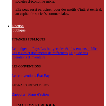
sociétés d'économie mixte.
Elle peut aussi participer, pour des motifs d'intérêt général,
au capital de sociétés commerciales.
L'action
publique
FINANCES PUBLIQUES
Le budget du Pays
Les budgets des établissements publics
Les textes et documents de références
Le guide des
opérations d'inventaire
LES CONVENTIONS
Les conventions État-Pays
LES RAPPORTS PUBLICS
Rapports - Plans d'action
L'ACTION PUBLIQUE