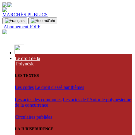
MARCHÉS PUBLICS
Abonnement JOPF
Le droit de la
Polynésie
LES TEXTES
Les codes
Le droit classé par thèmes
Les actes des communes
Les actes de l'Autorité polynésienne
de la concurrence
Circulaires publiées
LA JURISPRUDENCE