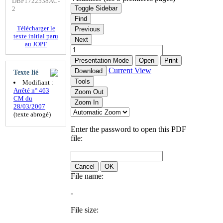
DBF1722538AC-
Toggle Sidebar
2
Find
Télécharger le
Previous
texte initial paru
Next
au JOPF
Presentation Mode
Open
Print
Current View
Download
Texte lié
Tools
Modifiant :
Arrêté n° 463
Zoom Out
CM du
Zoom In
28/03/2007
(texte abrogé)
Enter the password to open this PDF
file:
Cancel
OK
File name:
-
File size: