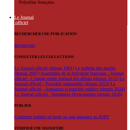
Polynésie française.
Le Journal
officiel
RECHERCHER UNE PUBLICATION
Rechercher
CONSULTER LES COLLECTIONS
Le Journal officiel (depuis 1901)
Le bulletin des impôts
(depuis 2007)
Assemblée de la Polynésie française - Journal
officiel - Compte-rendu intégral des débats (depuis 2012)
Le
Journal officiel - Propriété industrielle (depuis 2023)
Le
Journal officiel - Annonces et marchés publics (depuis 2024)
Le Journal officiel - Signatures électroniques (depuis 2026)
PUBLIER
Comment publier un texte ou une annonce au JOPF
VÉRIFIER UNE SIGNATURE