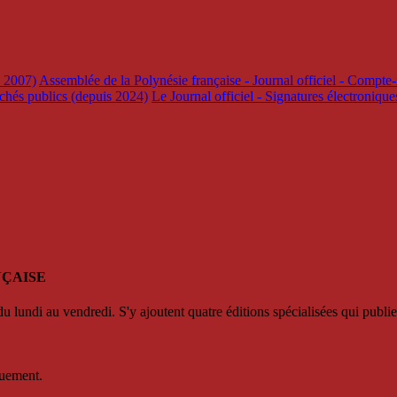
s 2007)
Assemblée de la Polynésie française - Journal officiel - Compte-
rchés publics (depuis 2024)
Le Journal officiel - Signatures électroniqu
NÇAISE
u lundi au vendredi. S'y ajoutent quatre éditions spécialisées qui publie
quement.