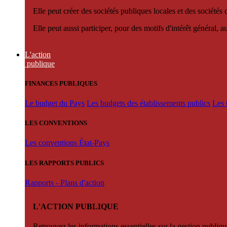
Elle peut créer des sociétés publiques locales et des sociétés
Elle peut aussi participer, pour des motifs d'intérêt général, 
L'action
publique
FINANCES PUBLIQUES
Le budget du Pays
Les budgets des établissements publics
Les 
LES CONVENTIONS
Les conventions État-Pays
LES RAPPORTS PUBLICS
Rapports - Plans d'action
L'ACTION PUBLIQUE
Retrouvez les informations essentielles sur la gestion publiqu