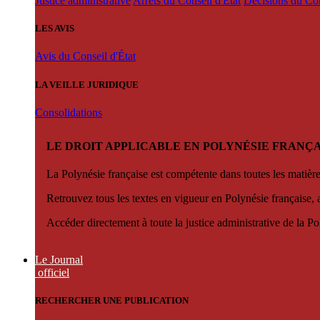
Justice administrative
Arrêts du Conseil d'État
Décisions du Con
LES AVIS
Avis du Conseil d'État
LA VEILLE JURIDIQUE
Consolidations
LE DROIT APPLICABLE EN POLYNÉSIE FRANÇA
La Polynésie française est compétente dans toutes les matièr
Retrouvez tous les textes en vigueur en Polynésie française, 
Accéder directement à toute la justice administrative de la Po
Le Journal
officiel
RECHERCHER UNE PUBLICATION