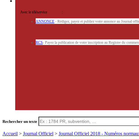
Avec le téléservice
'ARERE
:
ANNONCE
- Rédigez, payez et publiez votre annonce au Journal off
RCS
- Payez la publication de votre inscription au Registre du commerc
Rechercher un texte
Accueil
>
Journal Officiel
>
Journal Officiel 2018 - Numéros norma