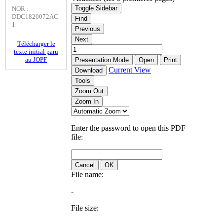
Toggle Sidebar
NOR :
DDC1820072AC-
Find
1
Previous
Next
Télécharger le
texte initial paru
au JOPF
Presentation Mode
Open
Print
Current View
Download
Tools
Zoom Out
Zoom In
Enter the password to open this PDF
file:
Cancel
OK
File name:
-
File size: