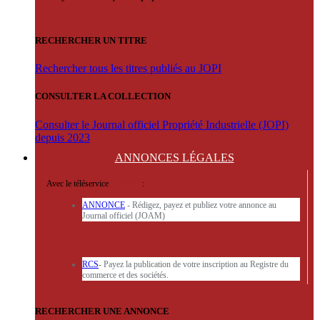
RECHERCHER UN TITRE
Rechercher tous les titres publiés au JOPI
CONSULTER LA COLLECTION
Consulter le Journal officiel Propriété Industrielle (JOPI)
depuis 2023
ANNONCES
LÉGALES
Avec le téléservice
'ARERE
:
ANNONCE
- Rédigez, payez et publiez votre annonce au
Journal officiel (JOAM)
RCS
- Payez la publication de votre inscription au Registre du
commerce et des sociétés.
RECHERCHER UNE ANNONCE