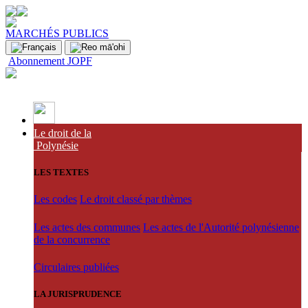
MARCHÉS PUBLICS
Abonnement JOPF
Le droit de la
Polynésie
LES TEXTES
Les codes
Le droit classé par thèmes
Les actes des communes
Les actes de l'Autorité polynésienne
de la concurrence
Circulaires publiées
LA JURISPRUDENCE