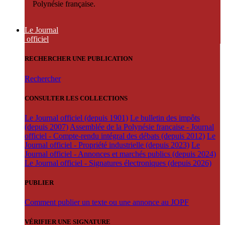
Polynésie française.
Le Journal
officiel
RECHERCHER UNE PUBLICATION
Rechercher
CONSULTER LES COLLECTIONS
Le Journal officiel (depuis 1901)
Le bulletin des impôts
(depuis 2007)
Assemblée de la Polynésie française - Journal
officiel - Compte-rendu intégral des débats (depuis 2012)
Le
Journal officiel - Propriété industrielle (depuis 2023)
Le
Journal officiel - Annonces et marchés publics (depuis 2024)
Le Journal officiel - Signatures électroniques (depuis 2026)
PUBLIER
Comment publier un texte ou une annonce au JOPF
VÉRIFIER UNE SIGNATURE