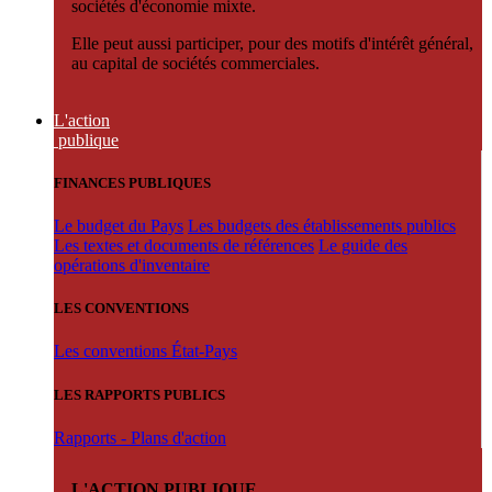
sociétés d'économie mixte.
Elle peut aussi participer, pour des motifs d'intérêt général,
au capital de sociétés commerciales.
L'action
publique
FINANCES PUBLIQUES
Le budget du Pays
Les budgets des établissements publics
Les textes et documents de références
Le guide des
opérations d'inventaire
LES CONVENTIONS
Les conventions État-Pays
LES RAPPORTS PUBLICS
Rapports - Plans d'action
L'ACTION PUBLIQUE