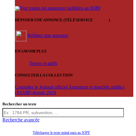
Voir toutes les annonces publiées au JOPF
DÉPOSER UNE ANNONCE (TÉLÉSERVICE
'ARERE
)
Rédiger une annonce
EN SAVOIR PLUS
Textes et tarifs
CONSULTER LA COLLECTION
Consulter le Journal officiel Annonces et marchés publics
(JOAM) depuis 2024
Rechercher un texte
Recherche avancée
Télécharger le texte initial paru au JOPF