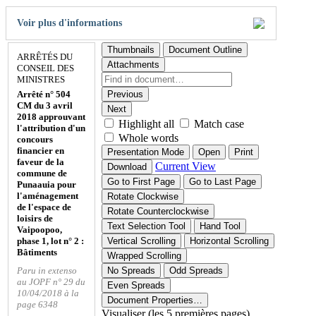
Voir plus d'informations
Thumbnails
Document Outline
ARRÊTÉS DU
Attachments
CONSEIL DES
MINISTRES
Arrêté n° 504
Previous
CM du 3 avril
Next
2018 approuvant
Highlight all
Match case
l'attribution d'un
Whole words
concours
financier en
Presentation Mode
Open
Print
faveur de la
Current View
Download
commune de
Go to First Page
Go to Last Page
Punaauia pour
l'aménagement
Rotate Clockwise
de l'espace de
Rotate Counterclockwise
loisirs de
Text Selection Tool
Hand Tool
Vaipoopoo,
phase 1, lot n° 2 :
Vertical Scrolling
Horizontal Scrolling
Bâtiments
Wrapped Scrolling
Paru in extenso
No Spreads
Odd Spreads
au JOPF n° 29 du
Even Spreads
10/04/2018 à la
Document Properties…
page 6348
Visualiser (les 5 premières pages)