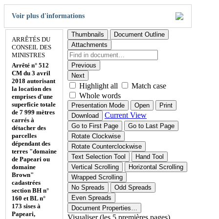
Voir plus d'informations
Thumbnails
Document Outline
ARRÊTÉS DU
Attachments
CONSEIL DES
MINISTRES
Arrêté n° 512
Previous
CM du 3 avril
Next
2018 autorisant
Highlight all
Match case
la location des
Whole words
emprises d'une
superficie totale
Presentation Mode
Open
Print
de 7 999 mètres
Current View
Download
carrés à
Go to First Page
Go to Last Page
détacher des
parcelles
Rotate Clockwise
dépendant des
Rotate Counterclockwise
terres "domaine
Text Selection Tool
Hand Tool
de Papeari ou
domaine
Vertical Scrolling
Horizontal Scrolling
Brown"
Wrapped Scrolling
cadastrées
No Spreads
Odd Spreads
section BH n°
Even Spreads
160 et BL n°
173 sises à
Document Properties…
Papeari,
Visualiser (les 5 premières pages)