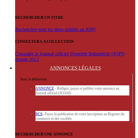
RECHERCHER UN TITRE
Rechercher tous les titres publiés au JOPI
CONSULTER LA COLLECTION
Consulter le Journal officiel Propriété Industrielle (JOPI)
depuis 2023
ANNONCES
LÉGALES
Avec le téléservice
'ARERE
:
ANNONCE
- Rédigez, payez et publiez votre annonce au
Journal officiel (JOAM)
RCS
- Payez la publication de votre inscription au Registre du
commerce et des sociétés.
RECHERCHER UNE ANNONCE