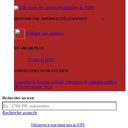
Voir toutes les annonces publiées au JOPF
DÉPOSER UNE ANNONCE (TÉLÉSERVICE
'ARERE
)
Rédiger une annonce
EN SAVOIR PLUS
Textes et tarifs
CONSULTER LA COLLECTION
Consulter le Journal officiel Annonces et marchés publics
(JOAM) depuis 2024
Rechercher un texte
Recherche avancée
Télécharger le texte initial paru au JOPF