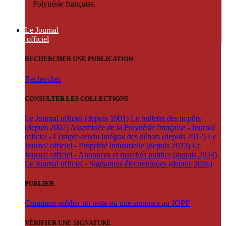
Polynésie française.
Le Journal
officiel
RECHERCHER UNE PUBLICATION
Rechercher
CONSULTER LES COLLECTIONS
Le Journal officiel (depuis 1901)
Le bulletin des impôts
(depuis 2007)
Assemblée de la Polynésie française - Journal
officiel - Compte-rendu intégral des débats (depuis 2012)
Le
Journal officiel - Propriété industrielle (depuis 2023)
Le
Journal officiel - Annonces et marchés publics (depuis 2024)
Le Journal officiel - Signatures électroniques (depuis 2026)
PUBLIER
Comment publier un texte ou une annonce au JOPF
VÉRIFIER UNE SIGNATURE