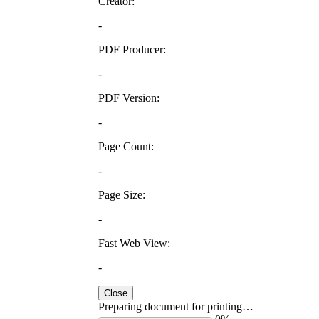
Creator:
-
PDF Producer:
-
PDF Version:
-
Page Count:
-
Page Size:
-
Fast Web View:
-
Close
Preparing document for printing…