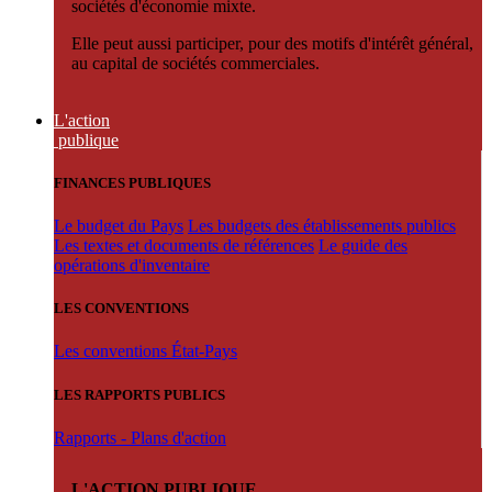
sociétés d'économie mixte.
Elle peut aussi participer, pour des motifs d'intérêt général,
au capital de sociétés commerciales.
L'action
publique
FINANCES PUBLIQUES
Le budget du Pays
Les budgets des établissements publics
Les textes et documents de références
Le guide des
opérations d'inventaire
LES CONVENTIONS
Les conventions État-Pays
LES RAPPORTS PUBLICS
Rapports - Plans d'action
L'ACTION PUBLIQUE