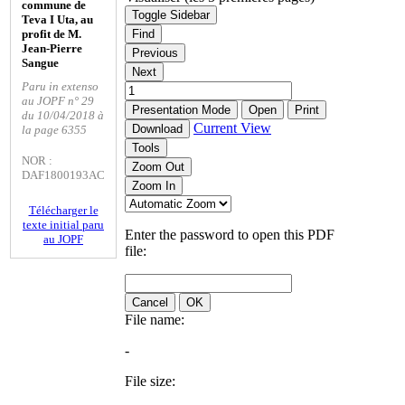
commune de
Toggle Sidebar
Teva I Uta, au
profit de M.
Find
Jean-Pierre
Previous
Sangue
Next
Paru in extenso
au JOPF n° 29
Presentation Mode
Open
Print
du 10/04/2018 à
Current View
Download
la page 6355
Tools
NOR :
Zoom Out
DAF1800193AC
Zoom In
Télécharger le
texte initial paru
Enter the password to open this PDF
au JOPF
file:
Cancel
OK
File name:
-
File size: