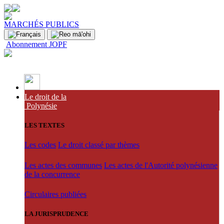
MARCHÉS PUBLICS
Abonnement JOPF
Le droit de la
Polynésie
LES TEXTES
Les codes
Le droit classé par thèmes
Les actes des communes
Les actes de l'Autorité polynésienne
de la concurrence
Circulaires publiées
LA JURISPRUDENCE