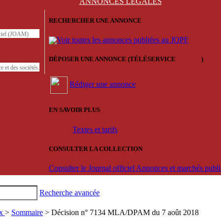
ANNONCES
LÉGALES
RECHERCHER UNE ANNONCE
iciel (JOAM)
Voir toutes les annonces publiées au JOPF
DÉPOSER UNE ANNONCE (TÉLÉSERVICE
'ARERE
)
e et des sociétés.
Rédiger une annonce
EN SAVOIR PLUS
Textes et tarifs
CONSULTER LA COLLECTION
Consulter le Journal officiel Annonces et marchés pub
Recherche avancée
ux
>
Sommaire
> Décision n° 7134 MLA/DPAM du 7 août 2018