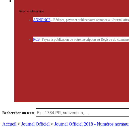
Avec le téléservice
'ARERE
:
ANNONCE
- Rédigez, payez et publiez votre annonce au Journal off
RCS
- Payez la publication de votre inscription au Registre du commerc
Rechercher un texte
Accueil
>
Journal Officiel
>
Journal Officiel 2018 - Numéros norma