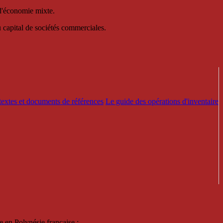
 d'économie mixte.
au capital de sociétés commerciales.
textes et documents de références
Le guide des opérations d'inventaire
e en Polynésie française :