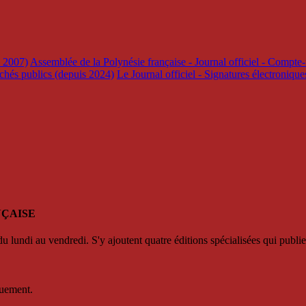
s 2007)
Assemblée de la Polynésie française - Journal officiel - Compte-
rchés publics (depuis 2024)
Le Journal officiel - Signatures électroniqu
NÇAISE
u lundi au vendredi. S'y ajoutent quatre éditions spécialisées qui publie
quement.