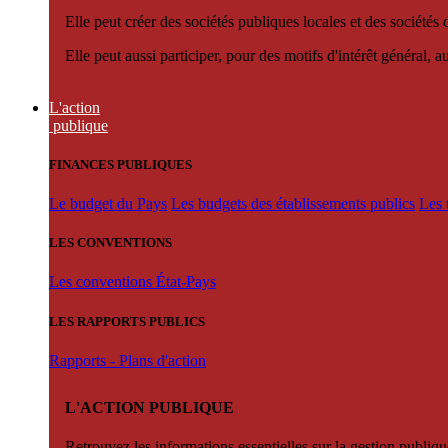
Elle peut créer des sociétés publiques locales et des sociétés
Elle peut aussi participer, pour des motifs d'intérêt général, 
L'action
publique
FINANCES PUBLIQUES
Le budget du Pays
Les budgets des établissements publics
Les 
LES CONVENTIONS
Les conventions État-Pays
LES RAPPORTS PUBLICS
Rapports - Plans d'action
L'ACTION PUBLIQUE
Retrouvez les informations essentielles sur la gestion publiqu