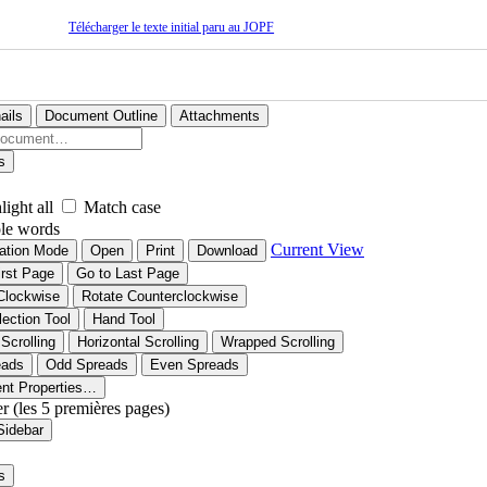
Télécharger le texte initial paru au JOPF
ails
Document Outline
Attachments
s
light all
Match case
le words
Current View
ation Mode
Open
Print
Download
irst Page
Go to Last Page
Clockwise
Rotate Counterclockwise
lection Tool
Hand Tool
 Scrolling
Horizontal Scrolling
Wrapped Scrolling
eads
Odd Spreads
Even Spreads
nt Properties…
er (les 5 premières pages)
Sidebar
s