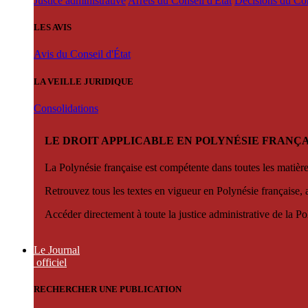
Justice administrative
Arrêts du Conseil d'État
Décisions du Con
LES AVIS
Avis du Conseil d'État
LA VEILLE JURIDIQUE
Consolidations
LE DROIT APPLICABLE EN POLYNÉSIE FRANÇA
La Polynésie française est compétente dans toutes les matièr
Retrouvez tous les textes en vigueur en Polynésie française, 
Accéder directement à toute la justice administrative de la Po
Le Journal
officiel
RECHERCHER UNE PUBLICATION