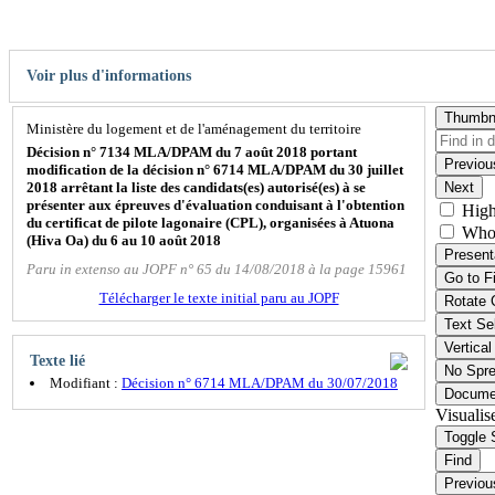
Voir plus d'informations
Thumbn
Ministère du logement et de l'aménagement du territoire
Décision n° 7134 MLA/DPAM du 7 août 2018 portant
Previou
modification de la décision n° 6714 MLA/DPAM du 30 juillet
2018 arrêtant la liste des candidats(es) autorisé(es) à se
Next
présenter aux épreuves d'évaluation conduisant à l'obtention
High
du certificat de pilote lagonaire (CPL), organisées à Atuona
Who
(Hiva Oa) du 6 au 10 août 2018
Present
Paru in extenso au JOPF n° 65 du 14/08/2018 à la page 15961
Go to F
Télécharger le texte initial paru au JOPF
Rotate 
Text Se
Vertical
Texte lié
No Spr
Modifiant :
Décision n° 6714 MLA/DPAM du 30/07/2018
Docume
Visualis
Toggle 
Find
Previou