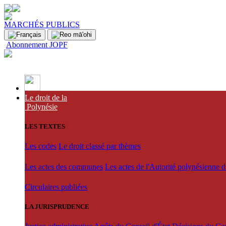
MARCHÉS PUBLICS
Abonnement JOPF
Le droit de la
Polynésie
LES TEXTES
Les codes
Le droit classé par thèmes
Les actes des communes
Les actes de l'Autorité polynésienne 
Circulaires publiées
LA JURISPRUDENCE