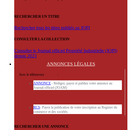
RECHERCHER UN TITRE
Rechercher tous les titres publiés au JOPI
CONSULTER LA COLLECTION
Consulter le Journal officiel Propriété Industrielle (JOPI)
depuis 2023
ANNONCES
LÉGALES
Avec le téléservice
'ARERE
:
ANNONCE
- Rédigez, payez et publiez votre annonce au
Journal officiel (JOAM)
RCS
- Payez la publication de votre inscription au Registre du
commerce et des sociétés.
RECHERCHER UNE ANNONCE