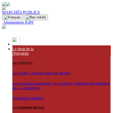
MARCHÉS PUBLICS
Abonnement JOPF
Le droit de la
Polynésie
LES TEXTES
Les codes
Le droit classé par thèmes
Les actes des communes
Les actes de l'Autorité polynésienne
de la concurrence
Circulaires publiées
LA JURISPRUDENCE