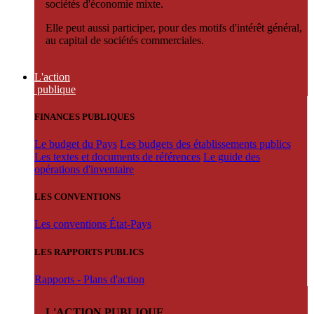
sociétés d'économie mixte.
Elle peut aussi participer, pour des motifs d'intérêt général,
au capital de sociétés commerciales.
L'action
publique
FINANCES PUBLIQUES
Le budget du Pays
Les budgets des établissements publics
Les textes et documents de références
Le guide des
opérations d'inventaire
LES CONVENTIONS
Les conventions État-Pays
LES RAPPORTS PUBLICS
Rapports - Plans d'action
L'ACTION PUBLIQUE