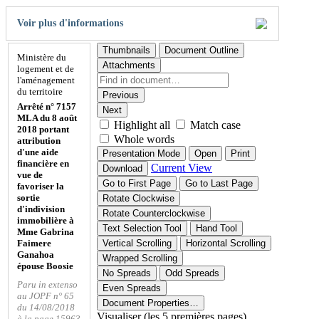
Voir plus d'informations
Thumbnails
Document Outline
Ministère du
Attachments
logement et de
l'aménagement
du territoire
Previous
Arrêté n° 7157
Next
MLA du 8 août
Highlight all
Match case
2018 portant
Whole words
attribution
d'une aide
Presentation Mode
Open
Print
financière en
Current View
Download
vue de
Go to First Page
Go to Last Page
favoriser la
sortie
Rotate Clockwise
d'indivision
Rotate Counterclockwise
immobilière à
Text Selection Tool
Hand Tool
Mme Gabrina
Faimere
Vertical Scrolling
Horizontal Scrolling
Ganahoa
Wrapped Scrolling
épouse Boosie
No Spreads
Odd Spreads
Paru in extenso
Even Spreads
au JOPF n° 65
Document Properties…
du 14/08/2018
Visualiser (les 5 premières pages)
à la page 15963