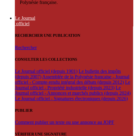
Polynésie française.
Le Journal
officiel
RECHERCHER UNE PUBLICATION
Rechercher
CONSULTER LES COLLECTIONS
Le Journal officiel (depuis 1901)
Le bulletin des impôts
(depuis 2007)
Assemblée de la Polynésie française - Journal
officiel - Compte-rendu intégral des débats (depuis 2012)
Le
Journal officiel - Propriété industrielle (depuis 2023)
Le
Journal officiel - Annonces et marchés publics (depuis 2024)
Le Journal officiel - Signatures électroniques (depuis 2026)
PUBLIER
Comment publier un texte ou une annonce au JOPF
VÉRIFIER UNE SIGNATURE