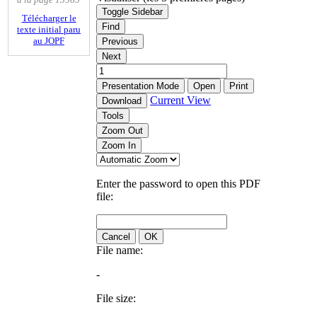
Toggle Sidebar
Télécharger le
Find
texte initial paru
au JOPF
Previous
Next
Presentation Mode
Open
Print
Current View
Download
Tools
Zoom Out
Zoom In
Enter the password to open this PDF
file:
Cancel
OK
File name:
-
File size: