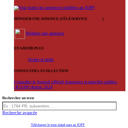
Voir toutes les annonces publiées au JOPF
DÉPOSER UNE ANNONCE (TÉLÉSERVICE
'ARERE
)
Rédiger une annonce
EN SAVOIR PLUS
Textes et tarifs
CONSULTER LA COLLECTION
Consulter le Journal officiel Annonces et marchés publics
(JOAM) depuis 2024
Rechercher un texte
Recherche avancée
Télécharger le texte initial paru au JOPF