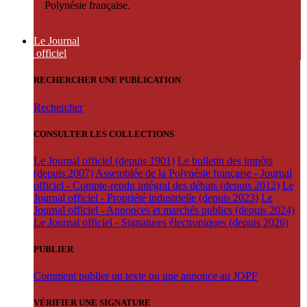
Polynésie française.
Le Journal
officiel
RECHERCHER UNE PUBLICATION
Rechercher
CONSULTER LES COLLECTIONS
Le Journal officiel (depuis 1901)
Le bulletin des impôts
(depuis 2007)
Assemblée de la Polynésie française - Journal
officiel - Compte-rendu intégral des débats (depuis 2012)
Le
Journal officiel - Propriété industrielle (depuis 2023)
Le
Journal officiel - Annonces et marchés publics (depuis 2024)
Le Journal officiel - Signatures électroniques (depuis 2026)
PUBLIER
Comment publier un texte ou une annonce au JOPF
VÉRIFIER UNE SIGNATURE