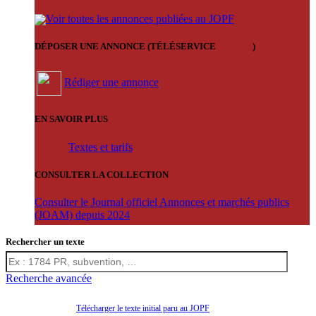
Voir toutes les annonces publiées au JOPF
DÉPOSER UNE ANNONCE (TÉLÉSERVICE
'ARERE
)
Rédiger une annonce
EN SAVOIR PLUS
Textes et tarifs
CONSULTER LA COLLECTION
Consulter le Journal officiel Annonces et marchés publics
(JOAM) depuis 2024
Rechercher un texte
Recherche avancée
Télécharger le texte initial paru au JOPF