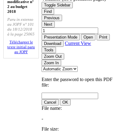
modificative n°
Toggle Sidebar
2 au budget
2018
Find
Previous
Paru in extenso
au JOPF n° 101
Next
du 18/12/2018
à la page 25065
Presentation Mode
Open
Print
Télécharger le
Current View
Download
texte initial paru
Tools
au JOPF
Zoom Out
Zoom In
Enter the password to open this PDF
file:
Cancel
OK
File name:
-
File size: