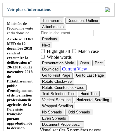
Voir plus d'informations
Thumbnails
Document Outline
Ministère de
Attachments
l'économie verte
et du domaine
Arrêté n° 13367
Previous
MED du 12
Next
décembre 2018
Highlight all
Match case
rendant
Whole words
exécutoire la
délibération n°
Presentation Mode
Open
Print
20-12018 du 22
Current View
Download
novembre 2018
Go to First Page
Go to Last Page
de
l'Etablissement
Rotate Clockwise
public
Rotate Counterclockwise
d'enseignement
Text Selection Tool
Hand Tool
et de formation
professionnelle
Vertical Scrolling
Horizontal Scrolling
agricoles de la
Wrapped Scrolling
Polynésie
No Spreads
Odd Spreads
française
Even Spreads
portant
approbation de
Document Properties…
la décision
Visualiser (les 5 premières pages)