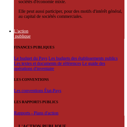
sociétés d'économie mixte.
Elle peut aussi participer, pour des motifs d'intérêt général,
au capital de sociétés commerciales.
L'action
publique
FINANCES PUBLIQUES
Le budget du Pays
Les budgets des établissements publics
Les textes et documents de références
Le guide des
opérations d'inventaire
LES CONVENTIONS
Les conventions État-Pays
LES RAPPORTS PUBLICS
Rapports - Plans d'action
L'ACTION PUBLIQUE