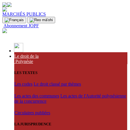
MARCHÉS PUBLICS
Abonnement JOPF
Le droit de la
Polynésie
LES TEXTES
Les codes
Le droit classé par thèmes
Les actes des communes
Les actes de l'Autorité polynésienne
de la concurrence
Circulaires publiées
LA JURISPRUDENCE