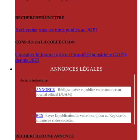
RECHERCHER UN TITRE
Rechercher tous les titres publiés au JOPI
CONSULTER LA COLLECTION
Consulter le Journal officiel Propriété Industrielle (JOPI)
depuis 2023
ANNONCES
LÉGALES
Avec le téléservice
'ARERE
:
ANNONCE
- Rédigez, payez et publiez votre annonce au
Journal officiel (JOAM)
RCS
- Payez la publication de votre inscription au Registre du
commerce et des sociétés.
RECHERCHER UNE ANNONCE