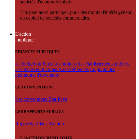
sociétés d'économie mixte.
Elle peut aussi participer, pour des motifs d'intérêt général,
au capital de sociétés commerciales.
L'action
publique
FINANCES PUBLIQUES
Le budget du Pays
Les budgets des établissements publics
Les textes et documents de références
Le guide des
opérations d'inventaire
LES CONVENTIONS
Les conventions État-Pays
LES RAPPORTS PUBLICS
Rapports - Plans d'action
L'ACTION PUBLIQUE