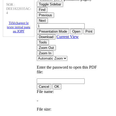
Toggle Sidebar
NOR :
DEE1822035AC-
Find
4
Previous
Next
Télécharger le
texte initial paru
au JOPF
Presentation Mode
Open
Print
Current View
Download
Tools
Zoom Out
Zoom In
Enter the password to open this PDF
file:
Cancel
OK
File name:
-
File size: