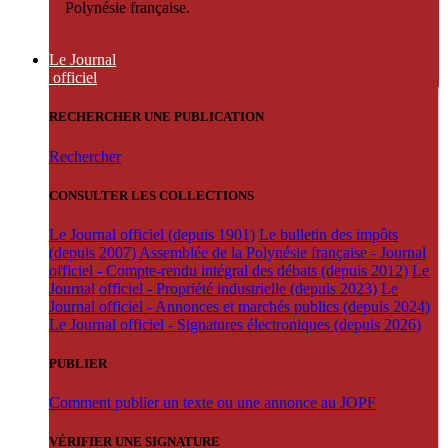
Polynésie française.
Le Journal
officiel
RECHERCHER UNE PUBLICATION
Rechercher
CONSULTER LES COLLECTIONS
Le Journal officiel (depuis 1901)
Le bulletin des impôts
(depuis 2007)
Assemblée de la Polynésie française - Journal
officiel - Compte-rendu intégral des débats (depuis 2012)
Le
Journal officiel - Propriété industrielle (depuis 2023)
Le
Journal officiel - Annonces et marchés publics (depuis 2024)
Le Journal officiel - Signatures électroniques (depuis 2026)
PUBLIER
Comment publier un texte ou une annonce au JOPF
VÉRIFIER UNE SIGNATURE