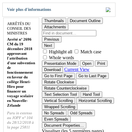
Voir plus d'informations
Thumbnails
Document Outline
ARRÊTÉS DU
Attachments
CONSEIL DES
MINISTRES
Arrêté n° 2696
Previous
CM du 19
Next
décembre 2018
Highlight all
Match case
approuvant
Whole words
l'attribution
d'une subvention
Presentation Mode
Open
Print
de
Current View
Download
fonctionnement
Go to First Page
Go to Last Page
en faveur du
collège Henri-
Rotate Clockwise
Hiro pour
Rotate Counterclockwise
financer un
Text Selection Tool
Hand Tool
voyage scolaire
en Nouvelle-
Vertical Scrolling
Horizontal Scrolling
Zélande
Wrapped Scrolling
Paru in extenso
No Spreads
Odd Spreads
au JOPF n° 104
Even Spreads
du 28/12/2018 à
Document Properties…
la page 25811
Visualiser (les 5 premières pages)