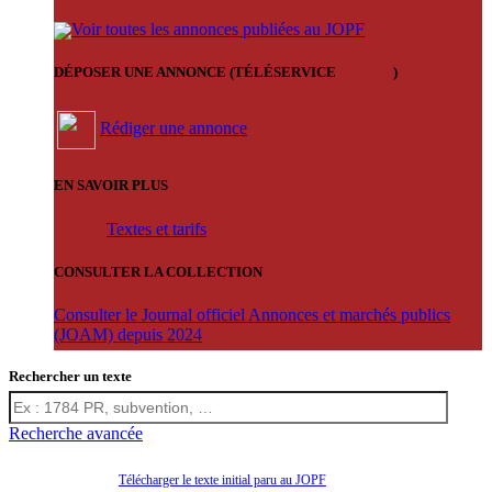
Voir toutes les annonces publiées au JOPF
DÉPOSER UNE ANNONCE (TÉLÉSERVICE
'ARERE
)
Rédiger une annonce
EN SAVOIR PLUS
Textes et tarifs
CONSULTER LA COLLECTION
Consulter le Journal officiel Annonces et marchés publics
(JOAM) depuis 2024
Rechercher un texte
Recherche avancée
Télécharger le texte initial paru au JOPF