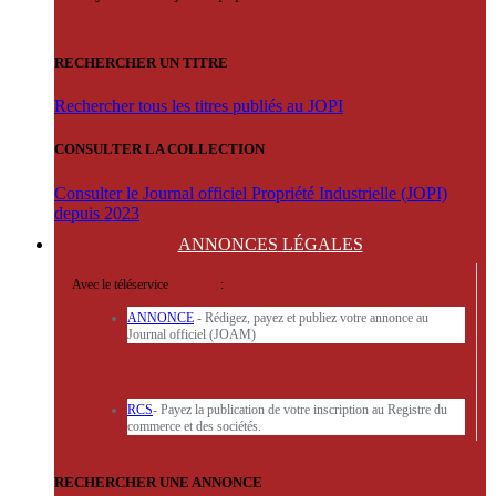
RECHERCHER UN TITRE
Rechercher tous les titres publiés au JOPI
CONSULTER LA COLLECTION
Consulter le Journal officiel Propriété Industrielle (JOPI)
depuis 2023
ANNONCES
LÉGALES
Avec le téléservice
'ARERE
:
ANNONCE
- Rédigez, payez et publiez votre annonce au
Journal officiel (JOAM)
RCS
- Payez la publication de votre inscription au Registre du
commerce et des sociétés.
RECHERCHER UNE ANNONCE