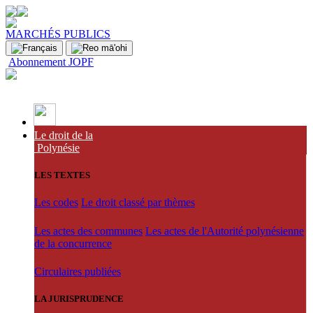
MARCHÉS PUBLICS
Abonnement JOPF
Le droit de la
Polynésie
LES TEXTES
Les codes
Le droit classé par thèmes
Les actes des communes
Les actes de l'Autorité polynésienne
de la concurrence
Circulaires publiées
LA JURISPRUDENCE