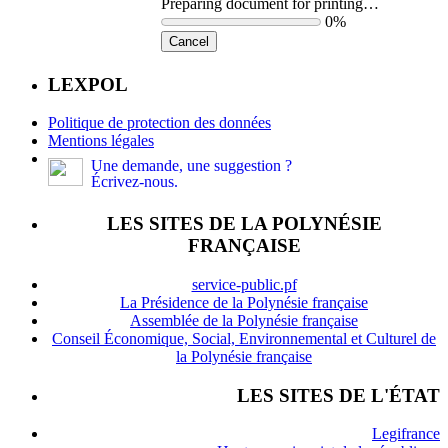
Preparing document for printing…
0%
Cancel
LEXPOL
Politique de protection des données
Mentions légales
Une demande, une suggestion ?
Écrivez-nous.
LES SITES DE LA POLYNÉSIE
FRANÇAISE
service-public.pf
La Présidence de la Polynésie française
Assemblée de la Polynésie française
Conseil Économique, Social, Environnemental et Culturel de
la Polynésie française
LES SITES DE L'ÉTAT
Legifrance