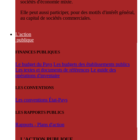
sociétés d'économie mixte.
Elle peut aussi participer, pour des motifs d'intérêt général,
au capital de sociétés commerciales.
L'action
publique
FINANCES PUBLIQUES
Le budget du Pays
Les budgets des établissements publics
Les textes et documents de références
Le guide des
opérations d'inventaire
LES CONVENTIONS
Les conventions État-Pays
LES RAPPORTS PUBLICS
Rapports - Plans d'action
L'ACTION PUBLIQUE