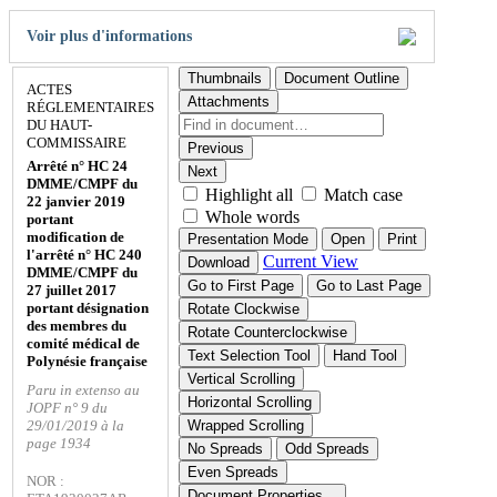
Voir plus d'informations
Thumbnails
Document Outline
ACTES
Attachments
RÉGLEMENTAIRES
DU HAUT-
COMMISSAIRE
Previous
Arrêté n° HC 24
Next
DMME/CMPF du
Highlight all
Match case
22 janvier 2019
Whole words
portant
modification de
Presentation Mode
Open
Print
l'arrêté n° HC 240
Current View
Download
DMME/CMPF du
Go to First Page
Go to Last Page
27 juillet 2017
portant désignation
Rotate Clockwise
des membres du
Rotate Counterclockwise
comité médical de
Text Selection Tool
Hand Tool
Polynésie française
Vertical Scrolling
Paru in extenso au
Horizontal Scrolling
JOPF n° 9 du
29/01/2019 à la
Wrapped Scrolling
page 1934
No Spreads
Odd Spreads
Even Spreads
NOR :
Document Properties…