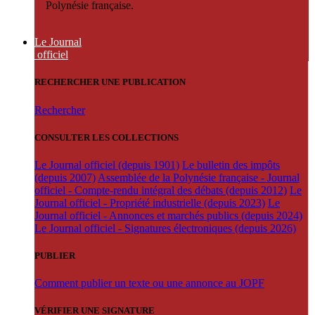
Polynésie française.
Le Journal
officiel
RECHERCHER UNE PUBLICATION
Rechercher
CONSULTER LES COLLECTIONS
Le Journal officiel (depuis 1901)
Le bulletin des impôts
(depuis 2007)
Assemblée de la Polynésie française - Journal
officiel - Compte-rendu intégral des débats (depuis 2012)
Le
Journal officiel - Propriété industrielle (depuis 2023)
Le
Journal officiel - Annonces et marchés publics (depuis 2024)
Le Journal officiel - Signatures électroniques (depuis 2026)
PUBLIER
Comment publier un texte ou une annonce au JOPF
VÉRIFIER UNE SIGNATURE