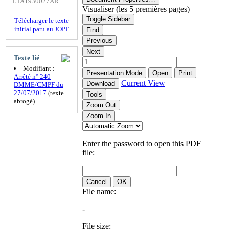
ETA1930027AR
Visualiser (les 5 premières pages)
Toggle Sidebar
Télécharger le texte
initial paru au JOPF
Find
Previous
Next
Texte lié
Modifiant :
Presentation Mode
Open
Print
Arrêté n° 240
Current View
Download
DMME/CMPF du
27/07/2017
(texte
Tools
abrogé)
Zoom Out
Zoom In
Enter the password to open this PDF
file:
Cancel
OK
File name:
-
File size: