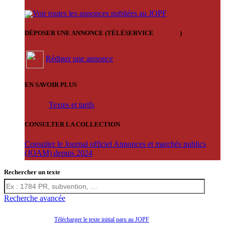
Voir toutes les annonces publiées au JOPF
DÉPOSER UNE ANNONCE (TÉLÉSERVICE
'ARERE
)
Rédiger une annonce
EN SAVOIR PLUS
Textes et tarifs
CONSULTER LA COLLECTION
Consulter le Journal officiel Annonces et marchés publics
(JOAM) depuis 2024
Rechercher un texte
Recherche avancée
Télécharger le texte initial paru au JOPF