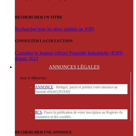
RECHERCHER UN TITRE
Rechercher tous les titres publiés au JOPI
CONSULTER LA COLLECTION
Consulter le Journal officiel Propriété Industrielle (JOPI)
depuis 2023
ANNONCES
LÉGALES
Avec le téléservice
'ARERE
:
ANNONCE
- Rédigez, payez et publiez votre annonce au
Journal officiel (JOAM)
RCS
- Payez la publication de votre inscription au Registre du
commerce et des sociétés.
RECHERCHER UNE ANNONCE