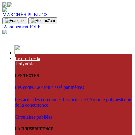
MARCHÉS PUBLICS
Abonnement JOPF
Le droit de la
Polynésie
LES TEXTES
Les codes
Le droit classé par thèmes
Les actes des communes
Les actes de l'Autorité polynésienne
de la concurrence
Circulaires publiées
LA JURISPRUDENCE