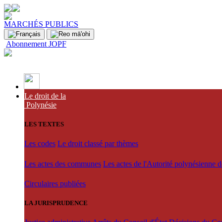
MARCHÉS PUBLICS
Abonnement JOPF
Le droit de la
Polynésie
LES TEXTES
Les codes
Le droit classé par thèmes
Les actes des communes
Les actes de l'Autorité polynésienne 
Circulaires publiées
LA JURISPRUDENCE