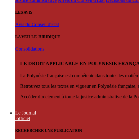
Justice administrative
Arrêts du Conseil d'État
Décisions du Con
LES AVIS
Avis du Conseil d'État
LA VEILLE JURIDIQUE
Consolidations
LE DROIT APPLICABLE EN POLYNÉSIE FRANÇA
La Polynésie française est compétente dans toutes les matièr
Retrouvez tous les textes en vigueur en Polynésie française, 
Accéder directement à toute la justice administrative de la Po
Le Journal
officiel
RECHERCHER UNE PUBLICATION