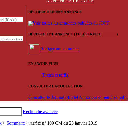
ANNONCES
LÉGALES
RECHERCHER UNE ANNONCE
iciel (JOAM)
Voir toutes les annonces publiées au JOPF
DÉPOSER UNE ANNONCE (TÉLÉSERVICE
'ARERE
)
e et des sociétés.
Rédiger une annonce
EN SAVOIR PLUS
Textes et tarifs
CONSULTER LA COLLECTION
Consulter le Journal officiel Annonces et marchés pub
Recherche avancée
ux
>
Sommaire
> Arrêté n° 100 CM du 23 janvier 2019