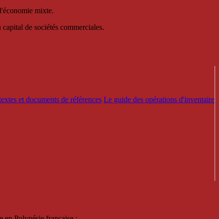
 d'économie mixte.
au capital de sociétés commerciales.
textes et documents de références
Le guide des opérations d'inventaire
e en Polynésie française :