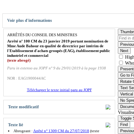
Voir plus d'informations
Thumbn
ARRÊTÉS DU CONSEIL DES MINISTRES
Arrêté n° 100 CM du 23 janvier 2019 portant nomination de
Previou
Mme Aude Bahour en qualité de directrice par intérim de
l'Etablissement d'achats groupés (EAG), établissement public
Next
industriel et commercial
High
(texte abrogé)
Who
Paru in extenso au JOPF n° 9 du 29/01/2019 à la page 1938
Present
Go to F
NOR : EAG1900044AC
Rotate 
Text Se
Télécharger le texte initial paru au JOPF
Vertical
No Spr
Docume
Texte modificatif
Visualis
Toggle 
Find
Texte lié
Abrogeant :
Arrêté n° 1309 CM du 27/07/2018
(texte
Previou