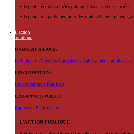
Elle peut créer des sociétés publiques locales et des sociétés
Elle peut aussi participer, pour des motifs d'intérêt général, 
L'action
publique
FINANCES PUBLIQUES
Le budget du Pays
Les budgets des établissements publics
Les 
LES CONVENTIONS
Les conventions État-Pays
LES RAPPORTS PUBLICS
Rapports - Plans d'action
L'ACTION PUBLIQUE
Retrouvez les informations essentielles sur la gestion publiqu