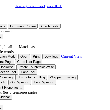
Télécharger le texte initial paru au JOPF
ails
Document Outline
Attachments
s
light all
Match case
le words
Current View
ation Mode
Open
Print
Download
irst Page
Go to Last Page
Clockwise
Rotate Counterclockwise
lection Tool
Hand Tool
 Scrolling
Horizontal Scrolling
Wrapped Scrolling
eads
Odd Spreads
Even Spreads
nt Properties…
er (les 5 premières pages)
Sidebar
s