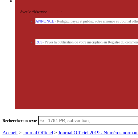
Avec le téléservice
'ARERE
:
ANNONCE
- Rédigez, payez et publiez votre annonce au Journal off
RCS
- Payez la publication de votre inscription au Registre du commerc
Rechercher un texte
Accueil
>
Journal Officiel
>
Journal Officiel 2019 - Numéros norma