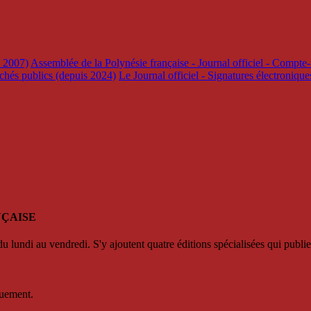
s 2007)
Assemblée de la Polynésie française - Journal officiel - Compte-
rchés publics (depuis 2024)
Le Journal officiel - Signatures électroniqu
NÇAISE
u lundi au vendredi. S'y ajoutent quatre éditions spécialisées qui publie
quement.