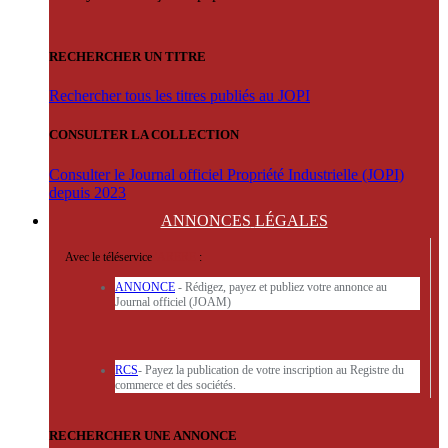
RECHERCHER UN TITRE
Rechercher tous les titres publiés au JOPI
CONSULTER LA COLLECTION
Consulter le Journal officiel Propriété Industrielle (JOPI)
depuis 2023
ANNONCES
LÉGALES
Avec le téléservice
'ARERE
:
ANNONCE
- Rédigez, payez et publiez votre annonce au
Journal officiel (JOAM)
RCS
- Payez la publication de votre inscription au Registre du
commerce et des sociétés.
RECHERCHER UNE ANNONCE