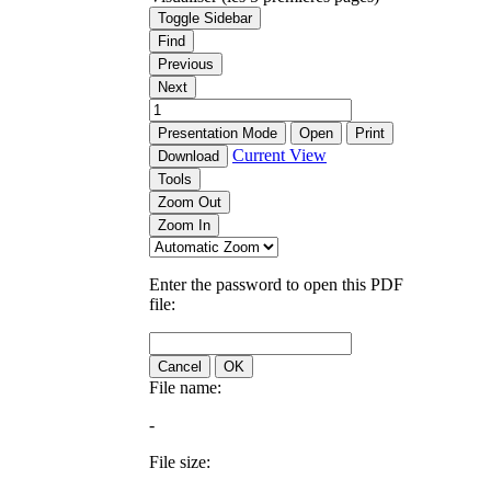
Toggle Sidebar
Find
Previous
Next
Presentation Mode
Open
Print
Current View
Download
Tools
Zoom Out
Zoom In
Enter the password to open this PDF
file:
Cancel
OK
File name:
-
File size: