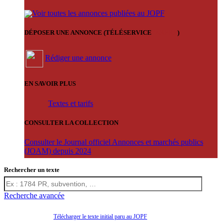
Voir toutes les annonces publiées au JOPF
DÉPOSER UNE ANNONCE (TÉLÉSERVICE
'ARERE
)
Rédiger une annonce
EN SAVOIR PLUS
Textes et tarifs
CONSULTER LA COLLECTION
Consulter le Journal officiel Annonces et marchés publics
(JOAM) depuis 2024
Rechercher un texte
Recherche avancée
Télécharger le texte initial paru au JOPF