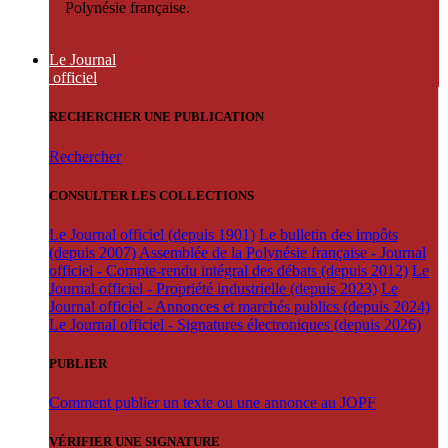
Polynésie française.
Le Journal
officiel
RECHERCHER UNE PUBLICATION
Rechercher
CONSULTER LES COLLECTIONS
Le Journal officiel (depuis 1901)
Le bulletin des impôts
(depuis 2007)
Assemblée de la Polynésie française - Journal
officiel - Compte-rendu intégral des débats (depuis 2012)
Le
Journal officiel - Propriété industrielle (depuis 2023)
Le
Journal officiel - Annonces et marchés publics (depuis 2024)
Le Journal officiel - Signatures électroniques (depuis 2026)
PUBLIER
Comment publier un texte ou une annonce au JOPF
VÉRIFIER UNE SIGNATURE