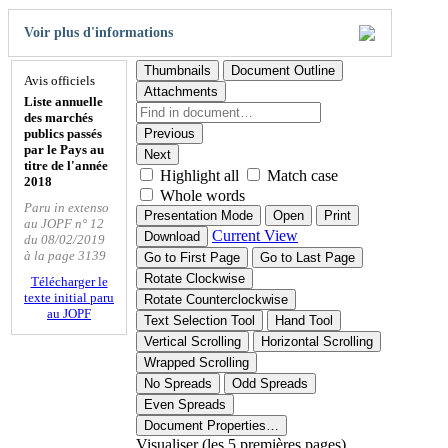
Voir plus d'informations
Thumbnails
Document Outline
Avis officiels
Attachments
Liste annuelle
des marchés
publics passés
Previous
par le Pays au
Next
titre de l'année
Highlight all
Match case
2018
Whole words
Paru in extenso
Presentation Mode
Open
Print
au JOPF n° 12
Current View
Download
du 08/02/2019
à la page 3139
Go to First Page
Go to Last Page
Rotate Clockwise
Télécharger le
texte initial paru
Rotate Counterclockwise
au JOPF
Text Selection Tool
Hand Tool
Vertical Scrolling
Horizontal Scrolling
Wrapped Scrolling
No Spreads
Odd Spreads
Even Spreads
Document Properties…
Visualiser (les 5 premières pages)