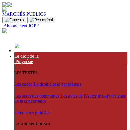
MARCHÉS PUBLICS
Abonnement JOPF
Le droit de la
Polynésie
LES TEXTES
Les codes
Le droit classé par thèmes
Les actes des communes
Les actes de l'Autorité polynésienne
de la concurrence
Circulaires publiées
LA JURISPRUDENCE