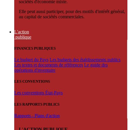
sociétés d'économie mixte.
Elle peut aussi participer, pour des motifs d'intérêt général,
au capital de sociétés commerciales.
L'action
publique
FINANCES PUBLIQUES
Le budget du Pays
Les budgets des établissements publics
Les textes et documents de références
Le guide des
opérations d'inventaire
LES CONVENTIONS
Les conventions État-Pays
LES RAPPORTS PUBLICS
Rapports - Plans d'action
L'ACTION PUBLIQUE