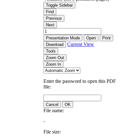
Toggle Sidebar
Find
Previous
Next
Presentation Mode
Open
Print
Current View
Download
Tools
Zoom Out
Zoom In
Enter the password to open this PDF
file:
Cancel
OK
File name:
-
File size: