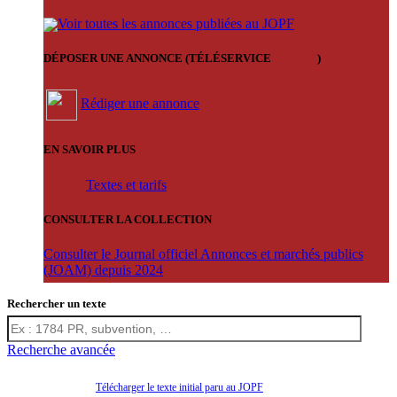
Voir toutes les annonces publiées au JOPF
DÉPOSER UNE ANNONCE (TÉLÉSERVICE
'ARERE
)
Rédiger une annonce
EN SAVOIR PLUS
Textes et tarifs
CONSULTER LA COLLECTION
Consulter le Journal officiel Annonces et marchés publics
(JOAM) depuis 2024
Rechercher un texte
Recherche avancée
Télécharger le texte initial paru au JOPF