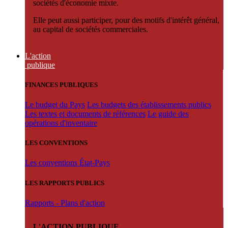
sociétés d'économie mixte.
Elle peut aussi participer, pour des motifs d'intérêt général,
au capital de sociétés commerciales.
L'action
publique
FINANCES PUBLIQUES
Le budget du Pays
Les budgets des établissements publics
Les textes et documents de références
Le guide des
opérations d'inventaire
LES CONVENTIONS
Les conventions État-Pays
LES RAPPORTS PUBLICS
Rapports - Plans d'action
L'ACTION PUBLIQUE