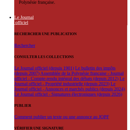
Polynésie française.
Le Journal
officiel
RECHERCHER UNE PUBLICATION
Rechercher
CONSULTER LES COLLECTIONS
Le Journal officiel (depuis 1901)
Le bulletin des impôts
(depuis 2007)
Assemblée de la Polynésie française - Journal
officiel - Compte-rendu intégral des débats (depuis 2012)
Le
Journal officiel - Propriété industrielle (depuis 2023)
Le
Journal officiel - Annonces et marchés publics (depuis 2024)
Le Journal officiel - Signatures électroniques (depuis 2026)
PUBLIER
Comment publier un texte ou une annonce au JOPF
VÉRIFIER UNE SIGNATURE