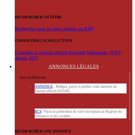
RECHERCHER UN TITRE
Rechercher tous les titres publiés au JOPI
CONSULTER LA COLLECTION
Consulter le Journal officiel Propriété Industrielle (JOPI)
depuis 2023
ANNONCES
LÉGALES
Avec le téléservice
'ARERE
:
ANNONCE
- Rédigez, payez et publiez votre annonce au
Journal officiel (JOAM)
RCS
- Payez la publication de votre inscription au Registre du
commerce et des sociétés.
RECHERCHER UNE ANNONCE