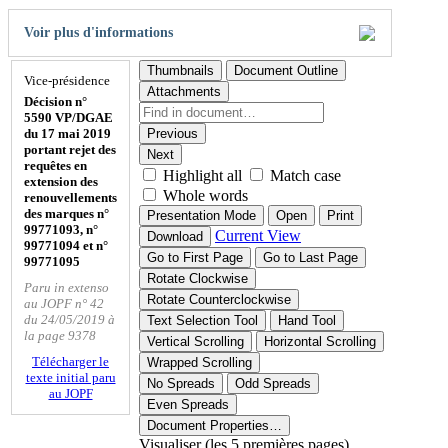
Voir plus d'informations
Thumbnails
Document Outline
Vice-présidence
Attachments
Décision n°
5590 VP/DGAE
du 17 mai 2019
Previous
portant rejet des
Next
requêtes en
Highlight all
Match case
extension des
Whole words
renouvellements
des marques n°
Presentation Mode
Open
Print
99771093, n°
Current View
Download
99771094 et n°
Go to First Page
Go to Last Page
99771095
Rotate Clockwise
Paru in extenso
Rotate Counterclockwise
au JOPF n° 42
du 24/05/2019 à
Text Selection Tool
Hand Tool
la page 9378
Vertical Scrolling
Horizontal Scrolling
Télécharger le
Wrapped Scrolling
texte initial paru
No Spreads
Odd Spreads
au JOPF
Even Spreads
Document Properties…
Visualiser (les 5 premières pages)