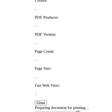
Creator:
-
PDF Producer:
-
PDF Version:
-
Page Count:
-
Page Size:
-
Fast Web View:
-
Close
Preparing document for printing…