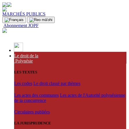
MARCHÉS PUBLICS
Abonnement JOPF
Le droit de la
Polynésie
LES TEXTES
Les codes
Le droit classé par thèmes
Les actes des communes
Les actes de l'Autorité polynésienne
de la concurrence
Circulaires publiées
LA JURISPRUDENCE