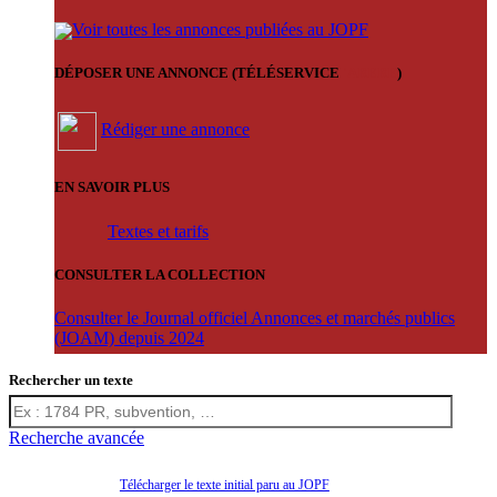
Voir toutes les annonces publiées au JOPF
DÉPOSER UNE ANNONCE (TÉLÉSERVICE
'ARERE
)
Rédiger une annonce
EN SAVOIR PLUS
Textes et tarifs
CONSULTER LA COLLECTION
Consulter le Journal officiel Annonces et marchés publics
(JOAM) depuis 2024
Rechercher un texte
Recherche avancée
Télécharger le texte initial paru au JOPF