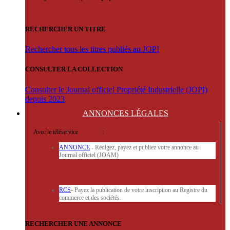
RECHERCHER UN TITRE
Rechercher tous les titres publiés au JOPI
CONSULTER LA COLLECTION
Consulter le Journal officiel Propriété Industrielle (JOPI)
depuis 2023
ANNONCES
LÉGALES
Avec le téléservice
'ARERE
:
ANNONCE
- Rédigez, payez et publiez votre annonce au
Journal officiel (JOAM)
RCS
- Payez la publication de votre inscription au Registre du
commerce et des sociétés.
RECHERCHER UNE ANNONCE