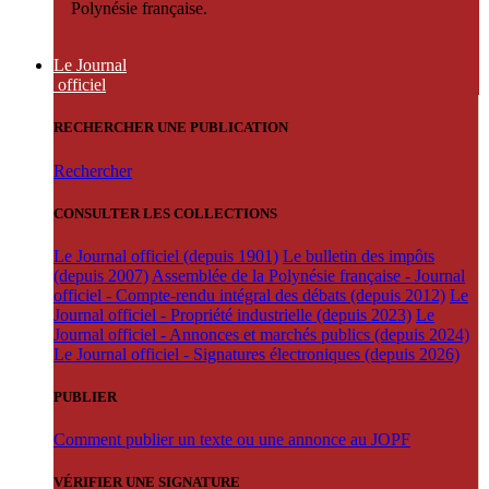
Polynésie française.
Le Journal
officiel
RECHERCHER UNE PUBLICATION
Rechercher
CONSULTER LES COLLECTIONS
Le Journal officiel (depuis 1901)
Le bulletin des impôts
(depuis 2007)
Assemblée de la Polynésie française - Journal
officiel - Compte-rendu intégral des débats (depuis 2012)
Le
Journal officiel - Propriété industrielle (depuis 2023)
Le
Journal officiel - Annonces et marchés publics (depuis 2024)
Le Journal officiel - Signatures électroniques (depuis 2026)
PUBLIER
Comment publier un texte ou une annonce au JOPF
VÉRIFIER UNE SIGNATURE