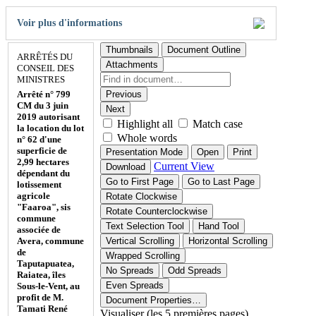
Voir plus d'informations
Thumbnails
Document Outline
ARRÊTÉS DU
Attachments
CONSEIL DES
MINISTRES
Arrêté n° 799
Previous
CM du 3 juin
Next
2019 autorisant
Highlight all
Match case
la location du lot
Whole words
n° 62 d'une
superficie de
Presentation Mode
Open
Print
2,99 hectares
Current View
Download
dépendant du
Go to First Page
Go to Last Page
lotissement
agricole
Rotate Clockwise
"Faaroa", sis
Rotate Counterclockwise
commune
Text Selection Tool
Hand Tool
associée de
Avera, commune
Vertical Scrolling
Horizontal Scrolling
de
Wrapped Scrolling
Taputapuatea,
No Spreads
Odd Spreads
Raiatea, îles
Even Spreads
Sous-le-Vent, au
profit de M.
Document Properties…
Tamati René
Visualiser (les 5 premières pages)