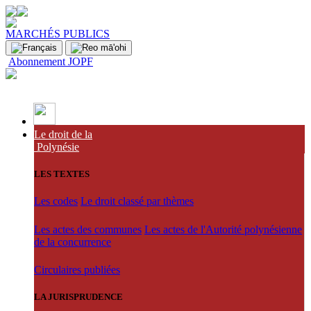
MARCHÉS PUBLICS
Abonnement JOPF
Le droit de la
Polynésie
LES TEXTES
Les codes
Le droit classé par thèmes
Les actes des communes
Les actes de l'Autorité polynésienne
de la concurrence
Circulaires publiées
LA JURISPRUDENCE