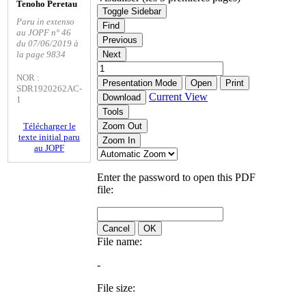
Tenoho Peretau
Toggle Sidebar
Paru in extenso
Find
au JOPF n° 46
Previous
du 07/06/2019 à
la page 9834
Next
NOR :
Presentation Mode
Open
Print
SDR1920262AC-
Current View
Download
1
Tools
Télécharger le
Zoom Out
texte initial paru
Zoom In
au JOPF
Enter the password to open this PDF
file:
Cancel
OK
File name:
-
File size: