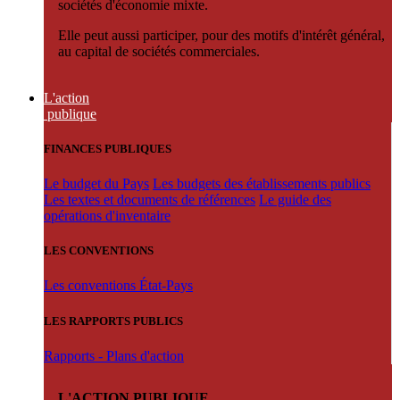
sociétés d'économie mixte.
Elle peut aussi participer, pour des motifs d'intérêt général,
au capital de sociétés commerciales.
L'action
publique
FINANCES PUBLIQUES
Le budget du Pays
Les budgets des établissements publics
Les textes et documents de références
Le guide des
opérations d'inventaire
LES CONVENTIONS
Les conventions État-Pays
LES RAPPORTS PUBLICS
Rapports - Plans d'action
L'ACTION PUBLIQUE