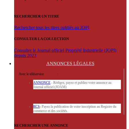
RECHERCHER UN TITRE
Rechercher tous les titres publiés au JOPI
CONSULTER LA COLLECTION
Consulter le Journal officiel Propriété Industrielle (JOPI)
depuis 2023
ANNONCES
LÉGALES
Avec le téléservice
'ARERE
:
ANNONCE
- Rédigez, payez et publiez votre annonce au
Journal officiel (JOAM)
RCS
- Payez la publication de votre inscription au Registre du
commerce et des sociétés.
RECHERCHER UNE ANNONCE