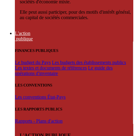
sociétés d'économie mixte.
Elle peut aussi participer, pour des motifs d'intérêt général,
au capital de sociétés commerciales.
L'action
publique
FINANCES PUBLIQUES
Le budget du Pays
Les budgets des établissements publics
Les textes et documents de références
Le guide des
opérations d'inventaire
LES CONVENTIONS
Les conventions État-Pays
LES RAPPORTS PUBLICS
Rapports - Plans d'action
L'ACTION PUBLIQUE