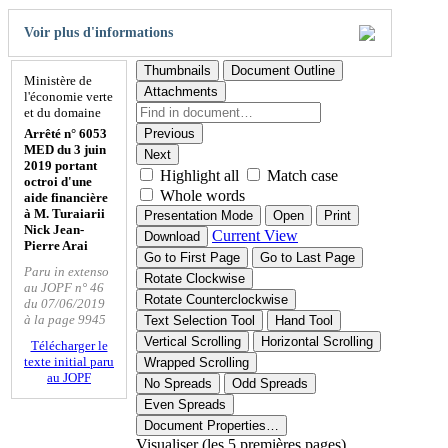
Voir plus d'informations
Thumbnails
Document Outline
Ministère de
Attachments
l'économie verte
et du domaine
Arrêté n° 6053
Previous
MED du 3 juin
Next
2019 portant
Highlight all
Match case
octroi d'une
Whole words
aide financière
à M. Turaiarii
Presentation Mode
Open
Print
Nick Jean-
Current View
Download
Pierre Arai
Go to First Page
Go to Last Page
Paru in extenso
Rotate Clockwise
au JOPF n° 46
Rotate Counterclockwise
du 07/06/2019
à la page 9945
Text Selection Tool
Hand Tool
Vertical Scrolling
Horizontal Scrolling
Télécharger le
texte initial paru
Wrapped Scrolling
au JOPF
No Spreads
Odd Spreads
Even Spreads
Document Properties…
Visualiser (les 5 premières pages)