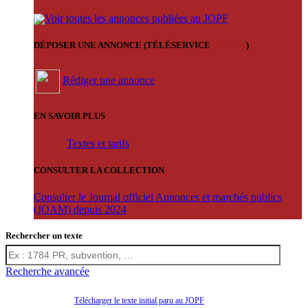
Voir toutes les annonces publiées au JOPF
DÉPOSER UNE ANNONCE (TÉLÉSERVICE
'ARERE
)
Rédiger une annonce
EN SAVOIR PLUS
Textes et tarifs
CONSULTER LA COLLECTION
Consulter le Journal officiel Annonces et marchés publics
(JOAM) depuis 2024
Rechercher un texte
Recherche avancée
Télécharger le texte initial paru au JOPF