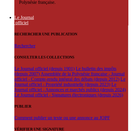
Polynésie française.
Le Journal
officiel
RECHERCHER UNE PUBLICATION
Rechercher
CONSULTER LES COLLECTIONS
Le Journal officiel (depuis 1901)
Le bulletin des impôts
(depuis 2007)
Assemblée de la Polynésie française - Journal
officiel - Compte-rendu intégral des débats (depuis 2012)
Le
Journal officiel - Propriété industrielle (depuis 2023)
Le
Journal officiel - Annonces et marchés publics (depuis 2024)
Le Journal officiel - Signatures électroniques (depuis 2026)
PUBLIER
Comment publier un texte ou une annonce au JOPF
VÉRIFIER UNE SIGNATURE