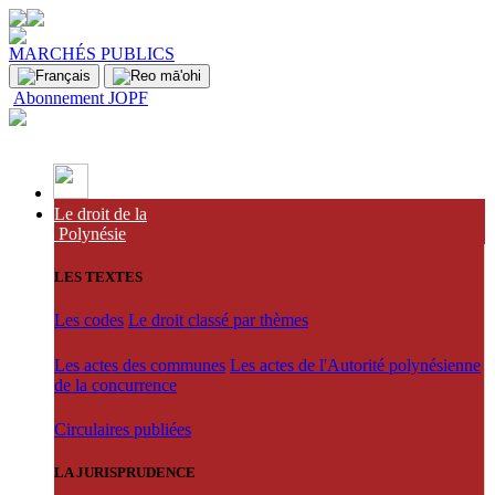
MARCHÉS PUBLICS
Abonnement JOPF
Le droit de la
Polynésie
LES TEXTES
Les codes
Le droit classé par thèmes
Les actes des communes
Les actes de l'Autorité polynésienne
de la concurrence
Circulaires publiées
LA JURISPRUDENCE