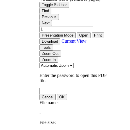
Toggle Sidebar
Find
Previous
Next
Presentation Mode
Open
Print
Current View
Download
Tools
Zoom Out
Zoom In
Enter the password to open this PDF
file:
Cancel
OK
File name:
-
File size: