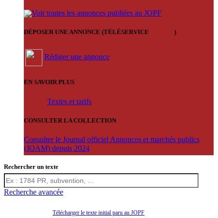
Voir toutes les annonces publiées au JOPF
DÉPOSER UNE ANNONCE (TÉLÉSERVICE
'ARERE
)
Rédiger une annonce
EN SAVOIR PLUS
Textes et tarifs
CONSULTER LA COLLECTION
Consulter le Journal officiel Annonces et marchés publics
(JOAM) depuis 2024
Rechercher un texte
Recherche avancée
Télécharger le texte initial paru au JOPF