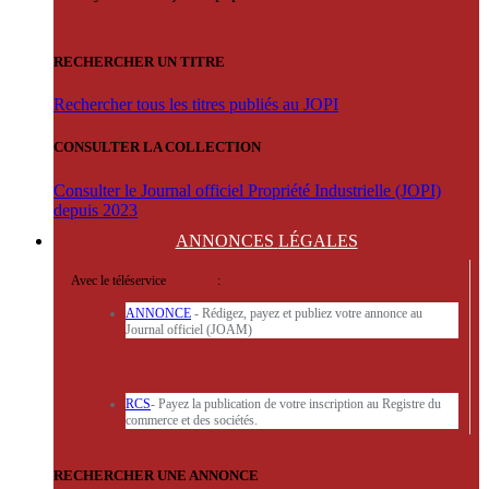
RECHERCHER UN TITRE
Rechercher tous les titres publiés au JOPI
CONSULTER LA COLLECTION
Consulter le Journal officiel Propriété Industrielle (JOPI)
depuis 2023
ANNONCES
LÉGALES
Avec le téléservice
'ARERE
:
ANNONCE
- Rédigez, payez et publiez votre annonce au
Journal officiel (JOAM)
RCS
- Payez la publication de votre inscription au Registre du
commerce et des sociétés.
RECHERCHER UNE ANNONCE