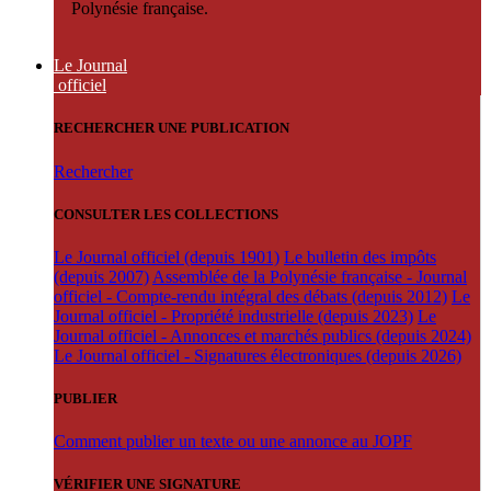
Polynésie française.
Le Journal
officiel
RECHERCHER UNE PUBLICATION
Rechercher
CONSULTER LES COLLECTIONS
Le Journal officiel (depuis 1901)
Le bulletin des impôts
(depuis 2007)
Assemblée de la Polynésie française - Journal
officiel - Compte-rendu intégral des débats (depuis 2012)
Le
Journal officiel - Propriété industrielle (depuis 2023)
Le
Journal officiel - Annonces et marchés publics (depuis 2024)
Le Journal officiel - Signatures électroniques (depuis 2026)
PUBLIER
Comment publier un texte ou une annonce au JOPF
VÉRIFIER UNE SIGNATURE