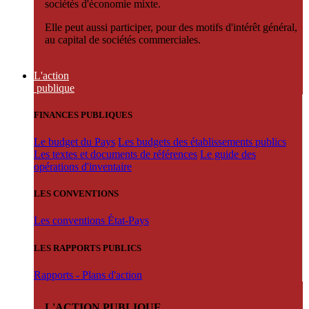
sociétés d'économie mixte.
Elle peut aussi participer, pour des motifs d'intérêt général,
au capital de sociétés commerciales.
L'action
publique
FINANCES PUBLIQUES
Le budget du Pays
Les budgets des établissements publics
Les textes et documents de références
Le guide des
opérations d'inventaire
LES CONVENTIONS
Les conventions État-Pays
LES RAPPORTS PUBLICS
Rapports - Plans d'action
L'ACTION PUBLIQUE