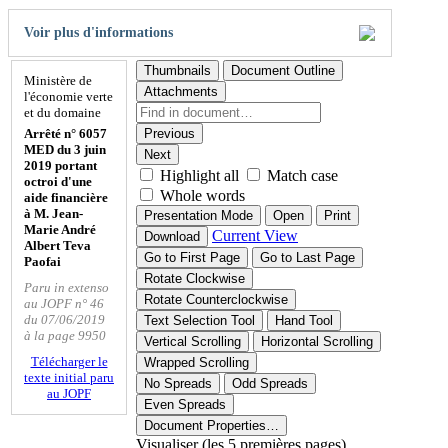
Voir plus d'informations
Thumbnails
Document Outline
Ministère de
Attachments
l'économie verte
et du domaine
Arrêté n° 6057
Previous
MED du 3 juin
Next
2019 portant
Highlight all
Match case
octroi d'une
Whole words
aide financière
à M. Jean-
Presentation Mode
Open
Print
Marie André
Current View
Download
Albert Teva
Go to First Page
Go to Last Page
Paofai
Rotate Clockwise
Paru in extenso
Rotate Counterclockwise
au JOPF n° 46
du 07/06/2019
Text Selection Tool
Hand Tool
à la page 9950
Vertical Scrolling
Horizontal Scrolling
Télécharger le
Wrapped Scrolling
texte initial paru
No Spreads
Odd Spreads
au JOPF
Even Spreads
Document Properties…
Visualiser (les 5 premières pages)