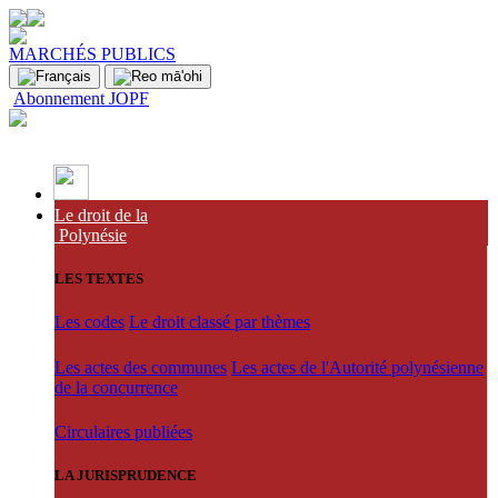
MARCHÉS PUBLICS
Abonnement JOPF
Le droit de la
Polynésie
LES TEXTES
Les codes
Le droit classé par thèmes
Les actes des communes
Les actes de l'Autorité polynésienne
de la concurrence
Circulaires publiées
LA JURISPRUDENCE