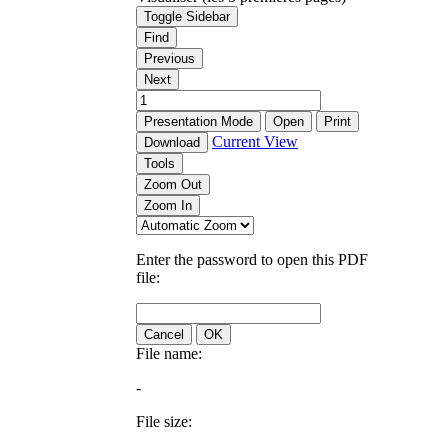
Toggle Sidebar
Find
Previous
Next
Presentation Mode
Open
Print
Current View
Download
Tools
Zoom Out
Zoom In
Enter the password to open this PDF
file:
Cancel
OK
File name:
-
File size: