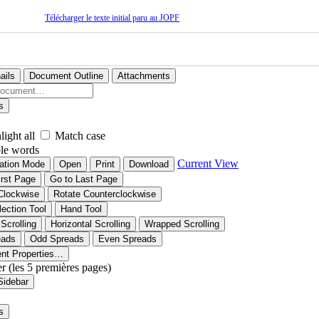
Télécharger le texte initial paru au JOPF
ails
Document Outline
Attachments
s
light all
Match case
le words
Current View
ation Mode
Open
Print
Download
irst Page
Go to Last Page
Clockwise
Rotate Counterclockwise
lection Tool
Hand Tool
 Scrolling
Horizontal Scrolling
Wrapped Scrolling
eads
Odd Spreads
Even Spreads
nt Properties…
er (les 5 premières pages)
Sidebar
s