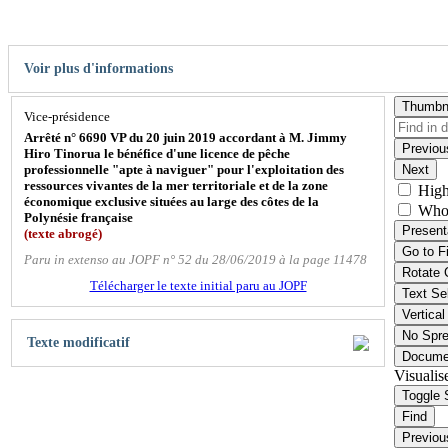
Voir plus d'informations
Thumbn
Vice-présidence
Arrêté n° 6690 VP du 20 juin 2019 accordant à M. Jimmy
Previou
Hiro Tinorua le bénéfice d'une licence de pêche
professionnelle "apte à naviguer" pour l'exploitation des
Next
ressources vivantes de la mer territoriale et de la zone
High
économique exclusive situées au large des côtes de la
Who
Polynésie française
Present
(texte abrogé)
Go to F
Paru in extenso au JOPF n° 52 du 28/06/2019 à la page 11478
Rotate 
Télécharger le texte initial paru au JOPF
Text Se
Vertical
No Spr
Texte modificatif
Docume
Visualis
Toggle 
Find
Previou