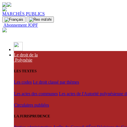
MARCHÉS PUBLICS
Abonnement JOPF
Le droit de la
Polynésie
LES TEXTES
Les codes
Le droit classé par thèmes
Les actes des communes
Les actes de l'Autorité polynésienne 
Circulaires publiées
LA JURISPRUDENCE