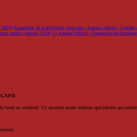
s 2007)
Assemblée de la Polynésie française - Journal officiel - Compte-
rchés publics (depuis 2024)
Le Journal officiel - Signatures électroniqu
NÇAISE
u lundi au vendredi. S'y ajoutent quatre éditions spécialisées qui publie
quement.