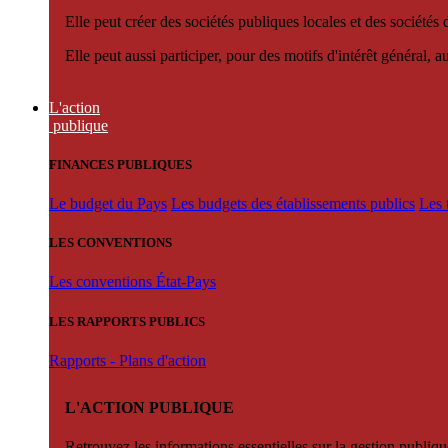
Elle peut créer des sociétés publiques locales et des sociétés
Elle peut aussi participer, pour des motifs d'intérêt général, 
L'action
publique
FINANCES PUBLIQUES
Le budget du Pays
Les budgets des établissements publics
Les 
LES CONVENTIONS
Les conventions État-Pays
LES RAPPORTS PUBLICS
Rapports - Plans d'action
L'ACTION PUBLIQUE
Retrouvez les informations essentielles sur la gestion publiqu