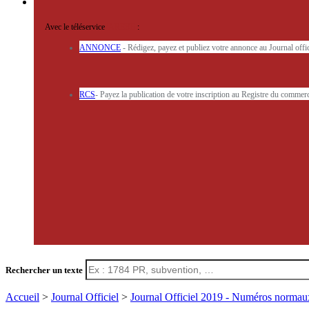
Avec le téléservice
'ARERE
:
ANNONCE
- Rédigez, payez et publiez votre annonce au Journal off
RCS
- Payez la publication de votre inscription au Registre du commerc
Rechercher un texte
Accueil
>
Journal Officiel
>
Journal Officiel 2019 - Numéros norma