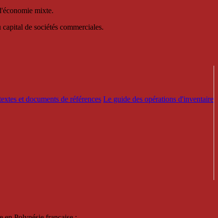
 d'économie mixte.
au capital de sociétés commerciales.
textes et documents de références
Le guide des opérations d'inventaire
e en Polynésie française :