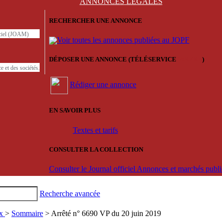
ANNONCES
LÉGALES
RECHERCHER UNE ANNONCE
iciel (JOAM)
Voir toutes les annonces publiées au JOPF
DÉPOSER UNE ANNONCE (TÉLÉSERVICE
'ARERE
)
e et des sociétés.
Rédiger une annonce
EN SAVOIR PLUS
Textes et tarifs
CONSULTER LA COLLECTION
Consulter le Journal officiel Annonces et marchés pub
Recherche avancée
ux
>
Sommaire
> Arrêté n° 6690 VP du 20 juin 2019