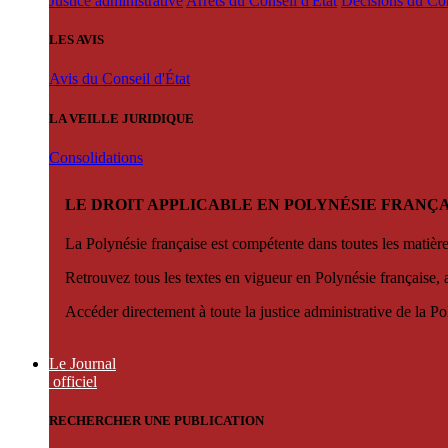
Justice administrative
Arrêts du Conseil d'État
Décisions du Con
LES AVIS
Avis du Conseil d'État
LA VEILLE JURIDIQUE
Consolidations
LE DROIT APPLICABLE EN POLYNÉSIE FRANÇA
La Polynésie française est compétente dans toutes les matièr
Retrouvez tous les textes en vigueur en Polynésie française, 
Accéder directement à toute la justice administrative de la Po
Le Journal
officiel
RECHERCHER UNE PUBLICATION