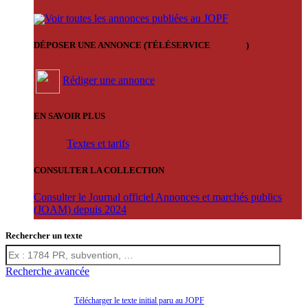
Voir toutes les annonces publiées au JOPF
DÉPOSER UNE ANNONCE (TÉLÉSERVICE
'ARERE
)
Rédiger une annonce
EN SAVOIR PLUS
Textes et tarifs
CONSULTER LA COLLECTION
Consulter le Journal officiel Annonces et marchés publics
(JOAM) depuis 2024
Rechercher un texte
Recherche avancée
Télécharger le texte initial paru au JOPF