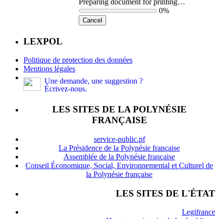
Preparing document for printing…
0%
Cancel
LEXPOL
Politique de protection des données
Mentions légales
Une demande, une suggestion ?
Écrivez-nous.
LES SITES DE LA POLYNÉSIE
FRANÇAISE
service-public.pf
La Présidence de la Polynésie française
Assemblée de la Polynésie française
Conseil Économique, Social, Environnemental et Culturel de
la Polynésie française
LES SITES DE L'ÉTAT
Legifrance