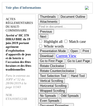
Voir plus d'informations
Thumbnails
Document Outline
ACTES
Attachments
RÉGLEMENTAIRES
DU HAUT-
COMMISSAIRE
Previous
Arrêté n° HC 379
Next
DIRAJ/BRE du 19
Highlight all
Match case
juin 2019 portant
Whole words
agrément
d'exploitation
Presentation Mode
Open
Print
d'appareils de jeux
Current View
Download
et de loterie à
Go to First Page
Go to Last Page
l'occasion des fêtes
foraines et des fêtes
Rotate Clockwise
traditionnelles
Rotate Counterclockwise
Paru in extenso au
Text Selection Tool
Hand Tool
JOPF n° 52 du
Vertical Scrolling
28/06/2019 à la
Horizontal Scrolling
page 11343
Wrapped Scrolling
NOR :
No Spreads
Odd Spreads
ETA1930512AR
Even Spreads
Document Properties…