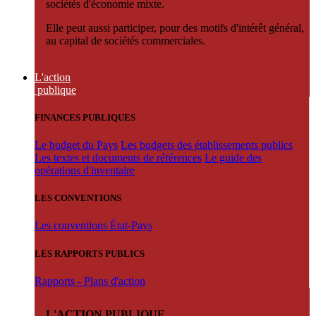
sociétés d'économie mixte.
Elle peut aussi participer, pour des motifs d'intérêt général,
au capital de sociétés commerciales.
L'action
publique
FINANCES PUBLIQUES
Le budget du Pays
Les budgets des établissements publics
Les textes et documents de références
Le guide des
opérations d'inventaire
LES CONVENTIONS
Les conventions État-Pays
LES RAPPORTS PUBLICS
Rapports - Plans d'action
L'ACTION PUBLIQUE