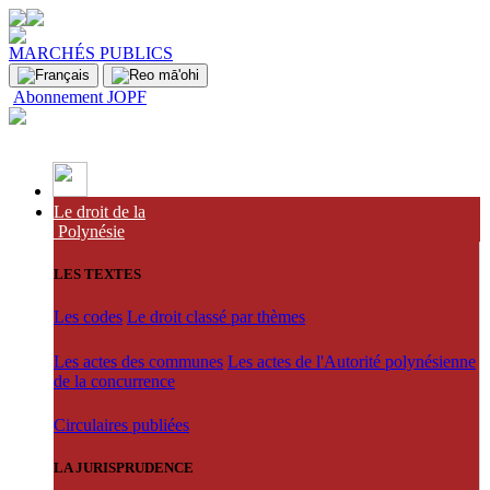
MARCHÉS PUBLICS
Abonnement JOPF
Le droit de la
Polynésie
LES TEXTES
Les codes
Le droit classé par thèmes
Les actes des communes
Les actes de l'Autorité polynésienne
de la concurrence
Circulaires publiées
LA JURISPRUDENCE