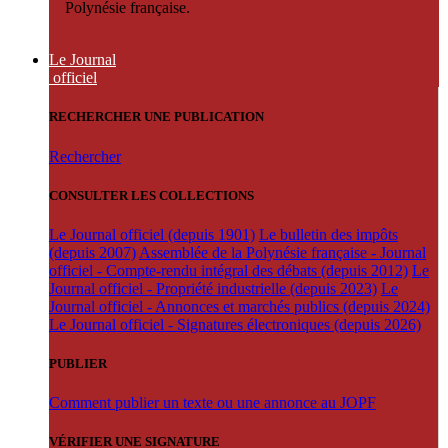
Polynésie française.
Le Journal
officiel
RECHERCHER UNE PUBLICATION
Rechercher
CONSULTER LES COLLECTIONS
Le Journal officiel (depuis 1901)
Le bulletin des impôts
(depuis 2007)
Assemblée de la Polynésie française - Journal
officiel - Compte-rendu intégral des débats (depuis 2012)
Le
Journal officiel - Propriété industrielle (depuis 2023)
Le
Journal officiel - Annonces et marchés publics (depuis 2024)
Le Journal officiel - Signatures électroniques (depuis 2026)
PUBLIER
Comment publier un texte ou une annonce au JOPF
VÉRIFIER UNE SIGNATURE