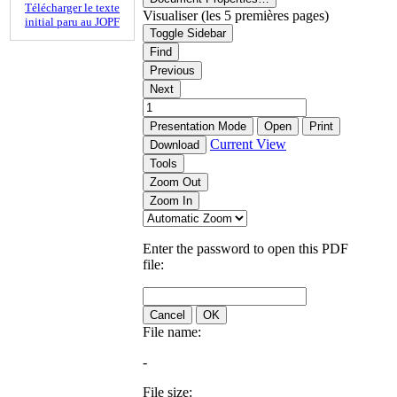
Télécharger le texte
Visualiser (les 5 premières pages)
initial paru au JOPF
Toggle Sidebar
Find
Previous
Next
Presentation Mode
Open
Print
Current View
Download
Tools
Zoom Out
Zoom In
Enter the password to open this PDF
file:
Cancel
OK
File name:
-
File size: