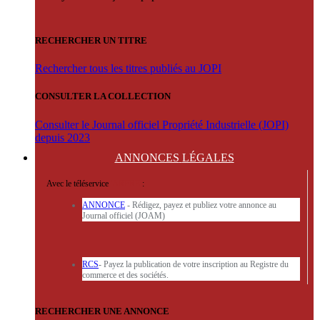
RECHERCHER UN TITRE
Rechercher tous les titres publiés au JOPI
CONSULTER LA COLLECTION
Consulter le Journal officiel Propriété Industrielle (JOPI)
depuis 2023
ANNONCES
LÉGALES
Avec le téléservice
'ARERE
:
ANNONCE
- Rédigez, payez et publiez votre annonce au
Journal officiel (JOAM)
RCS
- Payez la publication de votre inscription au Registre du
commerce et des sociétés.
RECHERCHER UNE ANNONCE