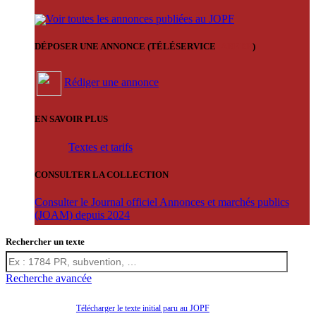
Voir toutes les annonces publiées au JOPF
DÉPOSER UNE ANNONCE (TÉLÉSERVICE
'ARERE
)
Rédiger une annonce
EN SAVOIR PLUS
Textes et tarifs
CONSULTER LA COLLECTION
Consulter le Journal officiel Annonces et marchés publics
(JOAM) depuis 2024
Rechercher un texte
Recherche avancée
Télécharger le texte initial paru au JOPF