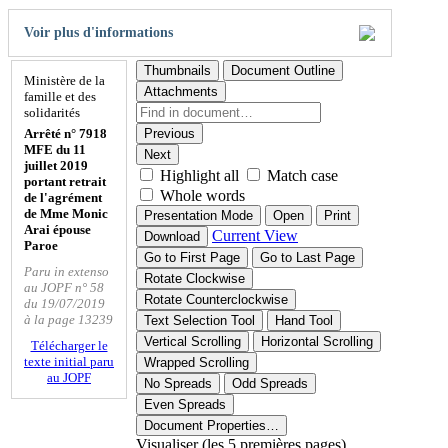
Voir plus d'informations
Thumbnails
Document Outline
Ministère de la
Attachments
famille et des
solidarités
Arrêté n° 7918
Previous
MFE du 11
Next
juillet 2019
Highlight all
Match case
portant retrait
Whole words
de l'agrément
de Mme Monic
Presentation Mode
Open
Print
Arai épouse
Current View
Download
Paroe
Go to First Page
Go to Last Page
Paru in extenso
Rotate Clockwise
au JOPF n° 58
Rotate Counterclockwise
du 19/07/2019
à la page 13239
Text Selection Tool
Hand Tool
Vertical Scrolling
Horizontal Scrolling
Télécharger le
texte initial paru
Wrapped Scrolling
au JOPF
No Spreads
Odd Spreads
Even Spreads
Document Properties…
Visualiser (les 5 premières pages)