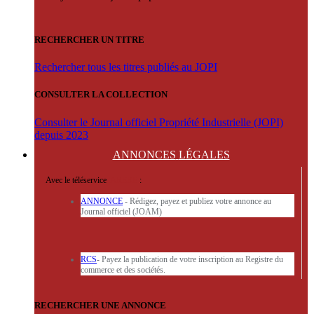
RECHERCHER UN TITRE
Rechercher tous les titres publiés au JOPI
CONSULTER LA COLLECTION
Consulter le Journal officiel Propriété Industrielle (JOPI)
depuis 2023
ANNONCES
LÉGALES
Avec le téléservice
'ARERE
:
ANNONCE
- Rédigez, payez et publiez votre annonce au
Journal officiel (JOAM)
RCS
- Payez la publication de votre inscription au Registre du
commerce et des sociétés.
RECHERCHER UNE ANNONCE