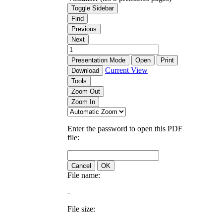
Toggle Sidebar
Find
Previous
Next
Presentation Mode
Open
Print
Current View
Download
Tools
Zoom Out
Zoom In
Enter the password to open this PDF
file:
Cancel
OK
File name:
-
File size: