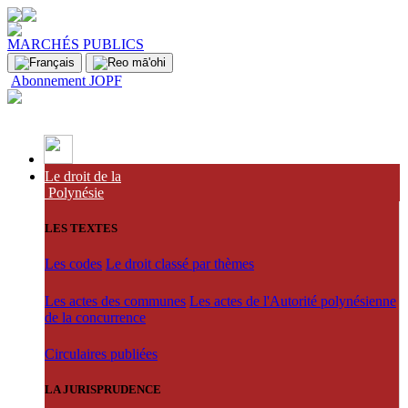
MARCHÉS PUBLICS
Abonnement JOPF
Le droit de la
Polynésie
LES TEXTES
Les codes
Le droit classé par thèmes
Les actes des communes
Les actes de l'Autorité polynésienne
de la concurrence
Circulaires publiées
LA JURISPRUDENCE