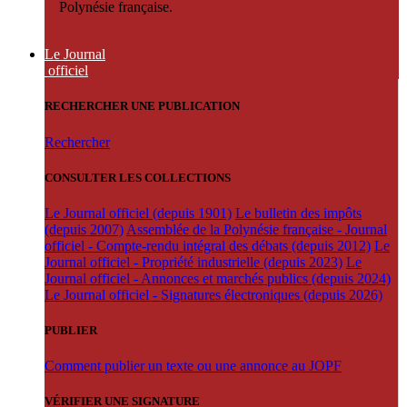
Polynésie française.
Le Journal
officiel
RECHERCHER UNE PUBLICATION
Rechercher
CONSULTER LES COLLECTIONS
Le Journal officiel (depuis 1901)
Le bulletin des impôts
(depuis 2007)
Assemblée de la Polynésie française - Journal
officiel - Compte-rendu intégral des débats (depuis 2012)
Le
Journal officiel - Propriété industrielle (depuis 2023)
Le
Journal officiel - Annonces et marchés publics (depuis 2024)
Le Journal officiel - Signatures électroniques (depuis 2026)
PUBLIER
Comment publier un texte ou une annonce au JOPF
VÉRIFIER UNE SIGNATURE