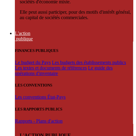
sociétés d'économie mixte.
Elle peut aussi participer, pour des motifs d'intérêt général,
au capital de sociétés commerciales.
L'action
publique
FINANCES PUBLIQUES
Le budget du Pays
Les budgets des établissements publics
Les textes et documents de références
Le guide des
opérations d'inventaire
LES CONVENTIONS
Les conventions État-Pays
LES RAPPORTS PUBLICS
Rapports - Plans d'action
L'ACTION PUBLIQUE