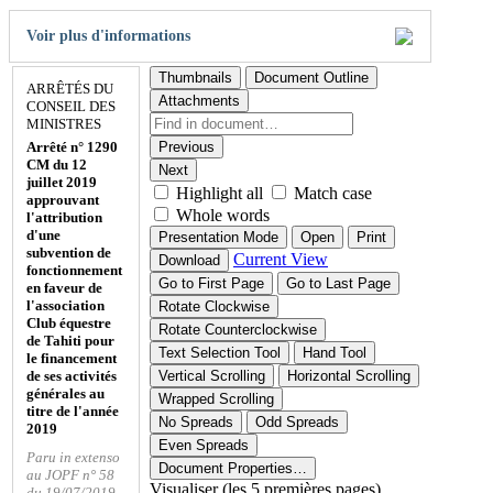
Voir plus d'informations
Thumbnails
Document Outline
ARRÊTÉS DU
Attachments
CONSEIL DES
MINISTRES
Arrêté n° 1290
Previous
CM du 12
Next
juillet 2019
Highlight all
Match case
approuvant
Whole words
l'attribution
d'une
Presentation Mode
Open
Print
subvention de
Current View
Download
fonctionnement
Go to First Page
Go to Last Page
en faveur de
l'association
Rotate Clockwise
Club équestre
Rotate Counterclockwise
de Tahiti pour
Text Selection Tool
Hand Tool
le financement
de ses activités
Vertical Scrolling
Horizontal Scrolling
générales au
Wrapped Scrolling
titre de l'année
No Spreads
Odd Spreads
2019
Even Spreads
Paru in extenso
Document Properties…
au JOPF n° 58
Visualiser (les 5 premières pages)
du 19/07/2019