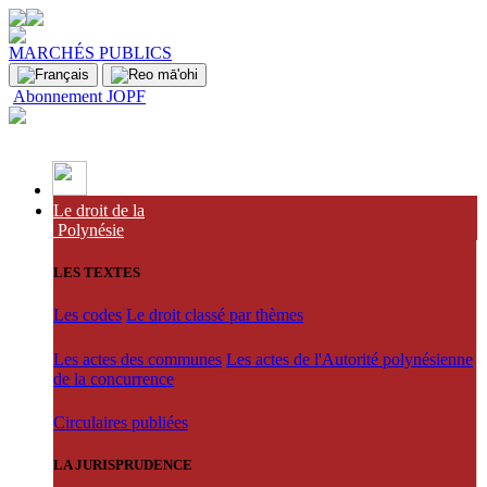
MARCHÉS PUBLICS
Abonnement JOPF
Le droit de la
Polynésie
LES TEXTES
Les codes
Le droit classé par thèmes
Les actes des communes
Les actes de l'Autorité polynésienne
de la concurrence
Circulaires publiées
LA JURISPRUDENCE