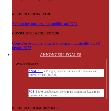
RECHERCHER UN TITRE
Rechercher tous les titres publiés au JOPI
CONSULTER LA COLLECTION
Consulter le Journal officiel Propriété Industrielle (JOPI)
depuis 2023
ANNONCES
LÉGALES
Avec le téléservice
'ARERE
:
ANNONCE
- Rédigez, payez et publiez votre annonce au
Journal officiel (JOAM)
RCS
- Payez la publication de votre inscription au Registre du
commerce et des sociétés.
RECHERCHER UNE ANNONCE