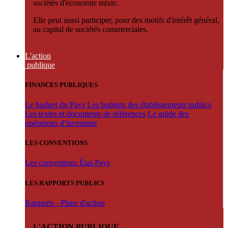
sociétés d'économie mixte.
Elle peut aussi participer, pour des motifs d'intérêt général,
au capital de sociétés commerciales.
L'action
publique
FINANCES PUBLIQUES
Le budget du Pays
Les budgets des établissements publics
Les textes et documents de références
Le guide des
opérations d'inventaire
LES CONVENTIONS
Les conventions État-Pays
LES RAPPORTS PUBLICS
Rapports - Plans d'action
L'ACTION PUBLIQUE