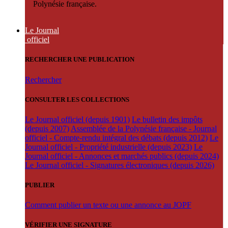
Polynésie française.
Le Journal
officiel
RECHERCHER UNE PUBLICATION
Rechercher
CONSULTER LES COLLECTIONS
Le Journal officiel (depuis 1901)
Le bulletin des impôts
(depuis 2007)
Assemblée de la Polynésie française - Journal
officiel - Compte-rendu intégral des débats (depuis 2012)
Le
Journal officiel - Propriété industrielle (depuis 2023)
Le
Journal officiel - Annonces et marchés publics (depuis 2024)
Le Journal officiel - Signatures électroniques (depuis 2026)
PUBLIER
Comment publier un texte ou une annonce au JOPF
VÉRIFIER UNE SIGNATURE