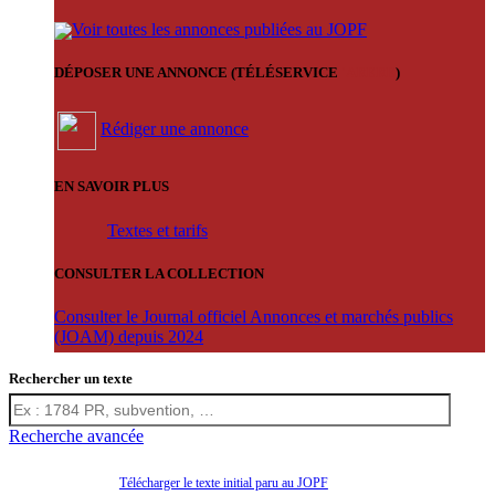
Voir toutes les annonces publiées au JOPF
DÉPOSER UNE ANNONCE (TÉLÉSERVICE
'ARERE
)
Rédiger une annonce
EN SAVOIR PLUS
Textes et tarifs
CONSULTER LA COLLECTION
Consulter le Journal officiel Annonces et marchés publics
(JOAM) depuis 2024
Rechercher un texte
Recherche avancée
Télécharger le texte initial paru au JOPF