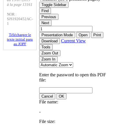
à la page 13161
Toggle Sidebar
Find
NOR :
Previous
SJS1920452AC-
Next
1
Télécharger le
Presentation Mode
Open
Print
texte initial paru
Current View
Download
au JOPF
Tools
Zoom Out
Zoom In
Enter the password to open this PDF
file:
Cancel
OK
File name:
-
File size: