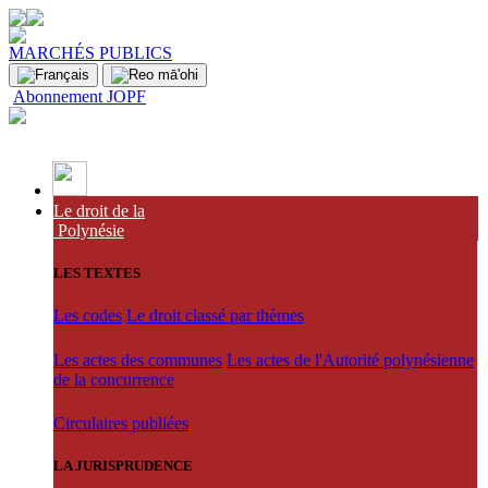
MARCHÉS PUBLICS
Abonnement JOPF
Le droit de la
Polynésie
LES TEXTES
Les codes
Le droit classé par thèmes
Les actes des communes
Les actes de l'Autorité polynésienne
de la concurrence
Circulaires publiées
LA JURISPRUDENCE