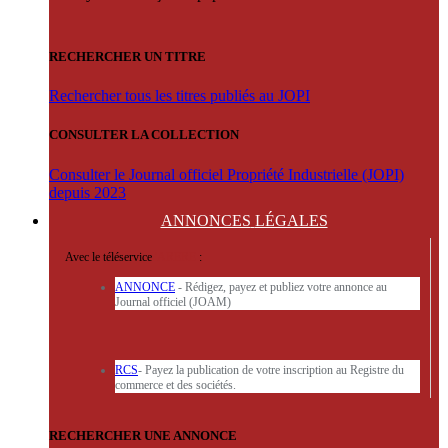
RECHERCHER UN TITRE
Rechercher tous les titres publiés au JOPI
CONSULTER LA COLLECTION
Consulter le Journal officiel Propriété Industrielle (JOPI)
depuis 2023
ANNONCES
LÉGALES
Avec le téléservice
'ARERE
:
ANNONCE
- Rédigez, payez et publiez votre annonce au
Journal officiel (JOAM)
RCS
- Payez la publication de votre inscription au Registre du
commerce et des sociétés.
RECHERCHER UNE ANNONCE