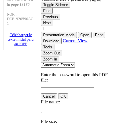
la page 13180
Toggle Sidebar
Find
NOR :
Previous
DEE1920590AC-
Next
1
Télécharger le
Presentation Mode
Open
Print
texte initial paru
Current View
Download
au JOPF
Tools
Zoom Out
Zoom In
Enter the password to open this PDF
file:
Cancel
OK
File name:
-
File size: