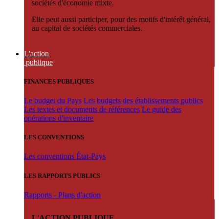
sociétés d'économie mixte.
Elle peut aussi participer, pour des motifs d'intérêt général,
au capital de sociétés commerciales.
L'action
publique
FINANCES PUBLIQUES
Le budget du Pays
Les budgets des établissements publics
Les textes et documents de références
Le guide des
opérations d'inventaire
LES CONVENTIONS
Les conventions État-Pays
LES RAPPORTS PUBLICS
Rapports - Plans d'action
L'ACTION PUBLIQUE