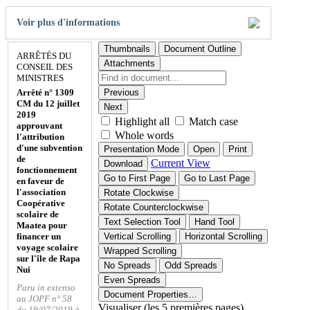
Voir plus d'informations
Thumbnails
Document Outline
ARRÊTÉS DU
Attachments
CONSEIL DES
MINISTRES
Arrêté n° 1309
Previous
CM du 12 juillet
Next
2019
Highlight all
Match case
approuvant
Whole words
l'attribution
d'une subvention
Presentation Mode
Open
Print
de
Current View
Download
fonctionnement
Go to First Page
Go to Last Page
en faveur de
l'association
Rotate Clockwise
Coopérative
Rotate Counterclockwise
scolaire de
Text Selection Tool
Hand Tool
Maatea pour
financer un
Vertical Scrolling
Horizontal Scrolling
voyage scolaire
Wrapped Scrolling
sur l'île de Rapa
No Spreads
Odd Spreads
Nui
Even Spreads
Paru in extenso
Document Properties…
au JOPF n° 58
Visualiser (les 5 premières pages)
du 19/07/2019 à