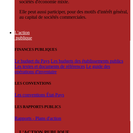
sociétés d'économie mixte.
Elle peut aussi participer, pour des motifs d'intérêt général,
au capital de sociétés commerciales.
L'action
publique
FINANCES PUBLIQUES
Le budget du Pays
Les budgets des établissements publics
Les textes et documents de références
Le guide des
opérations d'inventaire
LES CONVENTIONS
Les conventions État-Pays
LES RAPPORTS PUBLICS
Rapports - Plans d'action
L'ACTION PUBLIQUE