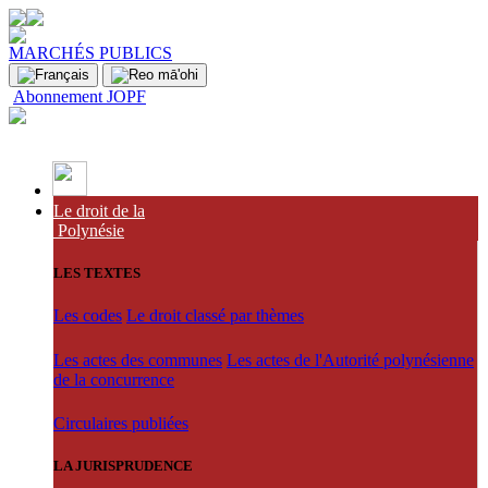
MARCHÉS PUBLICS
Abonnement JOPF
Le droit de la
Polynésie
LES TEXTES
Les codes
Le droit classé par thèmes
Les actes des communes
Les actes de l'Autorité polynésienne
de la concurrence
Circulaires publiées
LA JURISPRUDENCE