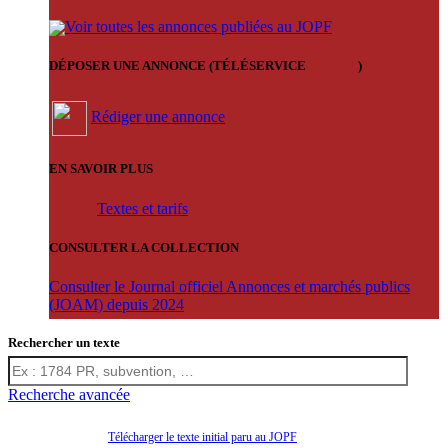
Voir toutes les annonces publiées au JOPF
DÉPOSER UNE ANNONCE (TÉLÉSERVICE
'ARERE
)
Rédiger une annonce
EN SAVOIR PLUS
Textes et tarifs
CONSULTER LA COLLECTION
Consulter le Journal officiel Annonces et marchés publics
(JOAM) depuis 2024
Rechercher un texte
Recherche avancée
Télécharger le texte initial paru au JOPF