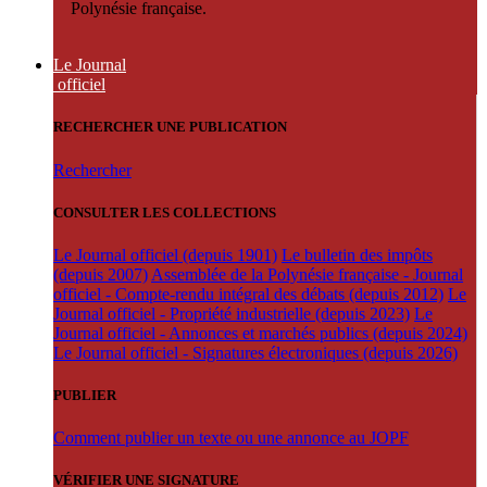
Polynésie française.
Le Journal
officiel
RECHERCHER UNE PUBLICATION
Rechercher
CONSULTER LES COLLECTIONS
Le Journal officiel (depuis 1901)
Le bulletin des impôts
(depuis 2007)
Assemblée de la Polynésie française - Journal
officiel - Compte-rendu intégral des débats (depuis 2012)
Le
Journal officiel - Propriété industrielle (depuis 2023)
Le
Journal officiel - Annonces et marchés publics (depuis 2024)
Le Journal officiel - Signatures électroniques (depuis 2026)
PUBLIER
Comment publier un texte ou une annonce au JOPF
VÉRIFIER UNE SIGNATURE