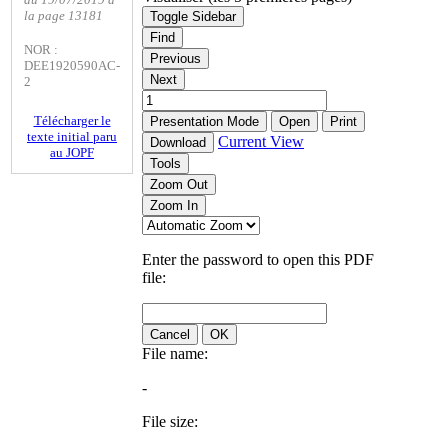
la page 13181
Toggle Sidebar
Find
NOR :
Previous
DEE1920590AC-
Next
2
Télécharger le
Presentation Mode
Open
Print
texte initial paru
Current View
Download
au JOPF
Tools
Zoom Out
Zoom In
Enter the password to open this PDF
file:
Cancel
OK
File name:
-
File size: