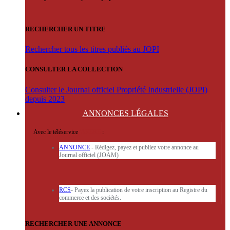
RECHERCHER UN TITRE
Rechercher tous les titres publiés au JOPI
CONSULTER LA COLLECTION
Consulter le Journal officiel Propriété Industrielle (JOPI)
depuis 2023
ANNONCES
LÉGALES
Avec le téléservice
'ARERE
:
ANNONCE
- Rédigez, payez et publiez votre annonce au
Journal officiel (JOAM)
RCS
- Payez la publication de votre inscription au Registre du
commerce et des sociétés.
RECHERCHER UNE ANNONCE