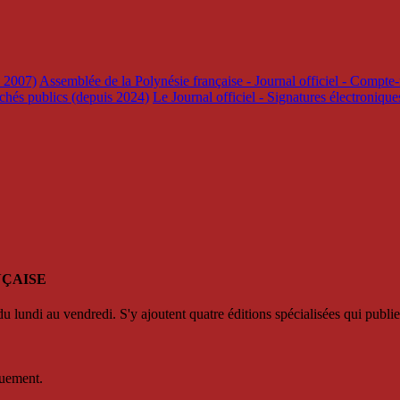
s 2007)
Assemblée de la Polynésie française - Journal officiel - Compte-
rchés publics (depuis 2024)
Le Journal officiel - Signatures électroniqu
NÇAISE
u lundi au vendredi. S'y ajoutent quatre éditions spécialisées qui publie
quement.