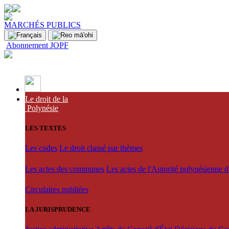
MARCHÉS PUBLICS
Abonnement JOPF
Le droit de la
Polynésie
LES TEXTES
Les codes
Le droit classé par thèmes
Les actes des communes
Les actes de l'Autorité polynésienne 
Circulaires publiées
LA JURISPRUDENCE