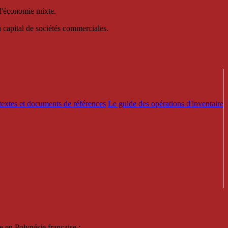
 d'économie mixte.
au capital de sociétés commerciales.
textes et documents de références
Le guide des opérations d'inventaire
e en Polynésie française :