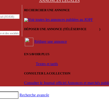
ANNONCES
LÉGALES
RECHERCHER UNE ANNONCE
iciel (JOAM)
Voir toutes les annonces publiées au JOPF
DÉPOSER UNE ANNONCE (TÉLÉSERVICE
'ARERE
)
e et des sociétés.
Rédiger une annonce
EN SAVOIR PLUS
Textes et tarifs
CONSULTER LA COLLECTION
Consulter le Journal officiel Annonces et marchés pub
Recherche avancée