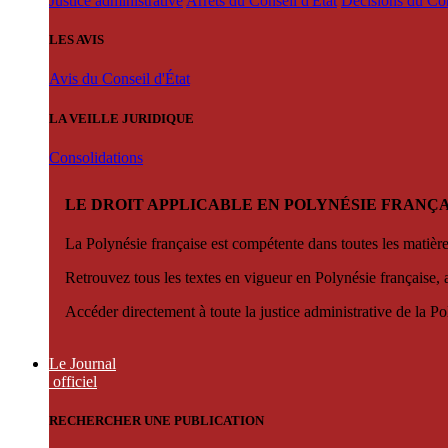
Justice administrative
Arrêts du Conseil d'État
Décisions du Con
LES AVIS
Avis du Conseil d'État
LA VEILLE JURIDIQUE
Consolidations
LE DROIT APPLICABLE EN POLYNÉSIE FRANÇA
La Polynésie française est compétente dans toutes les matièr
Retrouvez tous les textes en vigueur en Polynésie française, 
Accéder directement à toute la justice administrative de la Po
Le Journal
officiel
RECHERCHER UNE PUBLICATION