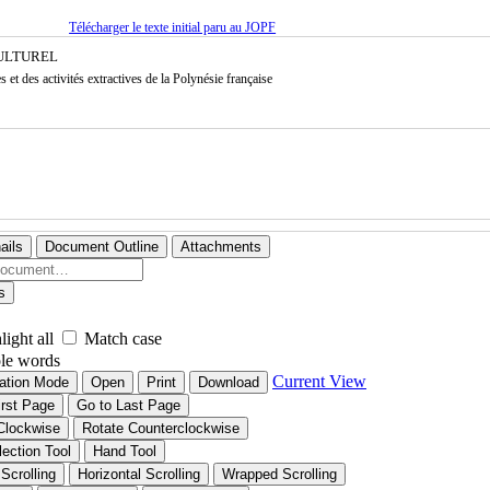
Télécharger le texte initial paru au JOPF
CULTUREL
et des activités extractives de la Polynésie française
ails
Document Outline
Attachments
s
light all
Match case
le words
Current View
ation Mode
Open
Print
Download
irst Page
Go to Last Page
Clockwise
Rotate Counterclockwise
lection Tool
Hand Tool
 Scrolling
Horizontal Scrolling
Wrapped Scrolling