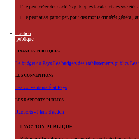
Elle peut créer des sociétés publiques locales et des sociétés
Elle peut aussi participer, pour des motifs d'intérêt général, 
L'action
publique
FINANCES PUBLIQUES
Le budget du Pays
Les budgets des établissements publics
Les 
LES CONVENTIONS
Les conventions État-Pays
LES RAPPORTS PUBLICS
Rapports - Plans d'action
L'ACTION PUBLIQUE
Retrouvez les informations essentielles sur la gestion publiqu