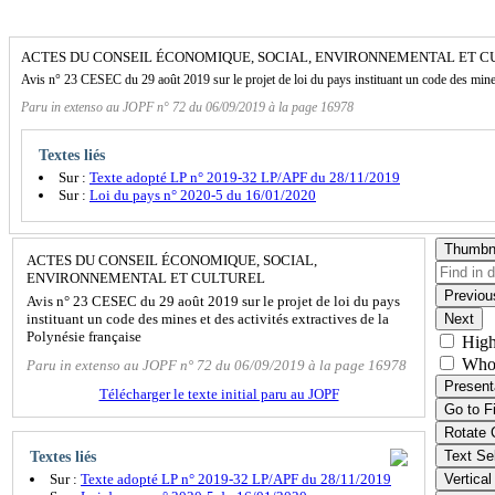
ACTES DU CONSEIL ÉCONOMIQUE, SOCIAL, ENVIRONNEMENTAL ET 
Avis n° 23 CESEC du 29 août 2019 sur le projet de loi du pays instituant un code des mines 
Paru in extenso au JOPF n° 72 du 06/09/2019 à la page 16978
Textes liés
Sur :
Texte adopté LP n° 2019-32 LP/APF du 28/11/2019
Sur :
Loi du pays n° 2020-5 du 16/01/2020
Thumbn
ACTES DU CONSEIL ÉCONOMIQUE, SOCIAL,
ENVIRONNEMENTAL ET CULTUREL
Previou
Avis n° 23 CESEC du 29 août 2019 sur le projet de loi du pays
instituant un code des mines et des activités extractives de la
Next
Polynésie française
High
Who
Paru in extenso au JOPF n° 72 du 06/09/2019 à la page 16978
Present
Télécharger le texte initial paru au JOPF
Go to F
Rotate 
Text Se
Textes liés
Sur :
Texte adopté LP n° 2019-32 LP/APF du 28/11/2019
Vertical