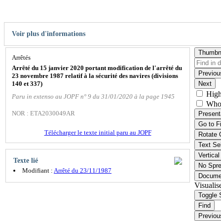
Voir plus d'informations
Thumbn
Arrêtés
Arrêté du 15 janvier 2020 portant modification de l'arrêté du
Previou
23 novembre 1987 relatif à la sécurité des navires (divisions
140 et 337)
Next
High
Paru in extenso au JOPF n° 9 du 31/01/2020 à la page 1945
Who
NOR : ETA2030049AR
Present
Go to F
Télécharger le texte initial paru au JOPF
Rotate 
Text Se
Vertical
Texte lié
No Spr
Modifiant :
Arrêté du 23/11/1987
Docume
Visualis
Toggle 
Find
Previou