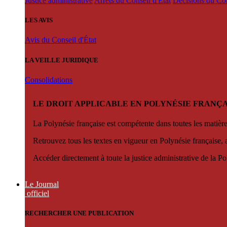
Justice administrative
Arrêts du Conseil d'État
Décisions du Con
LES AVIS
Avis du Conseil d'État
LA VEILLE JURIDIQUE
Consolidations
LE DROIT APPLICABLE EN POLYNÉSIE FRANÇA
La Polynésie française est compétente dans toutes les matièr
Retrouvez tous les textes en vigueur en Polynésie française, 
Accéder directement à toute la justice administrative de la Po
Le Journal
officiel
RECHERCHER UNE PUBLICATION