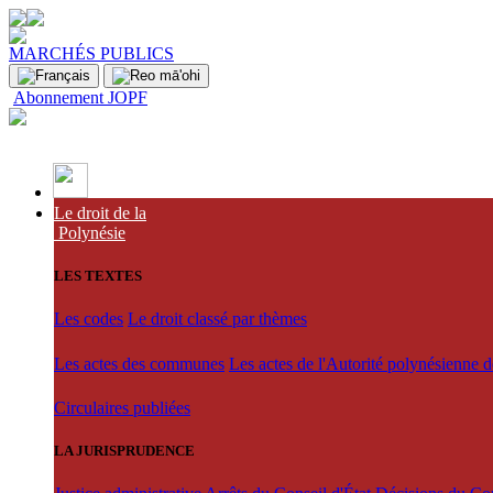
MARCHÉS PUBLICS
Abonnement JOPF
Le droit de la
Polynésie
LES TEXTES
Les codes
Le droit classé par thèmes
Les actes des communes
Les actes de l'Autorité polynésienne 
Circulaires publiées
LA JURISPRUDENCE