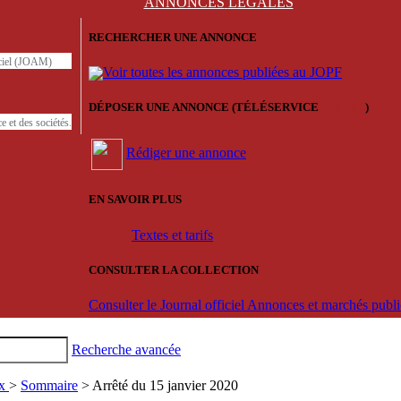
ANNONCES
LÉGALES
RECHERCHER UNE ANNONCE
iciel (JOAM)
Voir toutes les annonces publiées au JOPF
DÉPOSER UNE ANNONCE (TÉLÉSERVICE
'ARERE
)
e et des sociétés.
Rédiger une annonce
EN SAVOIR PLUS
Textes et tarifs
CONSULTER LA COLLECTION
Consulter le Journal officiel Annonces et marchés pub
Recherche avancée
ux
>
Sommaire
> Arrêté du 15 janvier 2020