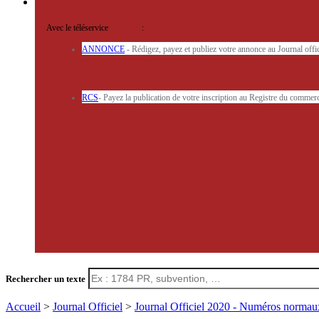
Avec le téléservice
'ARERE
:
ANNONCE
- Rédigez, payez et publiez votre annonce au Journal off
RCS
- Payez la publication de votre inscription au Registre du commerc
Rechercher un texte
Accueil
>
Journal Officiel
>
Journal Officiel 2020 - Numéros norma