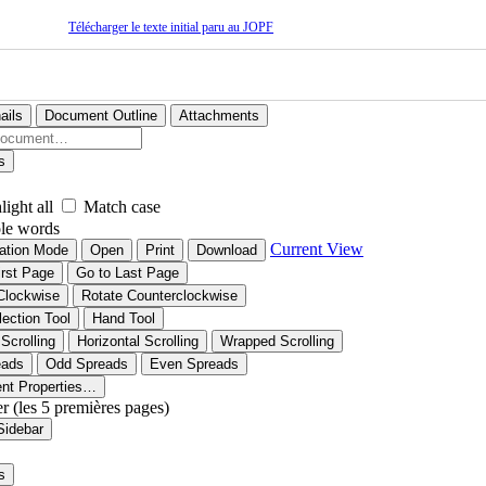
Télécharger le texte initial paru au JOPF
ails
Document Outline
Attachments
s
light all
Match case
le words
Current View
ation Mode
Open
Print
Download
irst Page
Go to Last Page
Clockwise
Rotate Counterclockwise
lection Tool
Hand Tool
 Scrolling
Horizontal Scrolling
Wrapped Scrolling
eads
Odd Spreads
Even Spreads
nt Properties…
er (les 5 premières pages)
Sidebar
s