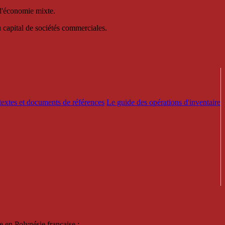
 d'économie mixte.
au capital de sociétés commerciales.
textes et documents de références
Le guide des opérations d'inventaire
e en Polynésie française :