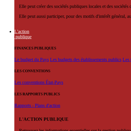
Elle peut créer des sociétés publiques locales et des sociétés
Elle peut aussi participer, pour des motifs d'intérêt général, 
L'action
publique
FINANCES PUBLIQUES
Le budget du Pays
Les budgets des établissements publics
Les 
LES CONVENTIONS
Les conventions État-Pays
LES RAPPORTS PUBLICS
Rapports - Plans d'action
L'ACTION PUBLIQUE
Retrouvez les informations essentielles sur la gestion publiqu