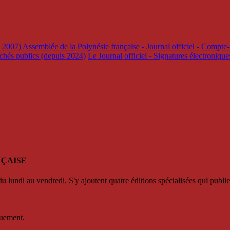
s 2007)
Assemblée de la Polynésie française - Journal officiel - Compte-
rchés publics (depuis 2024)
Le Journal officiel - Signatures électroniqu
NÇAISE
u lundi au vendredi. S'y ajoutent quatre éditions spécialisées qui publie
quement.