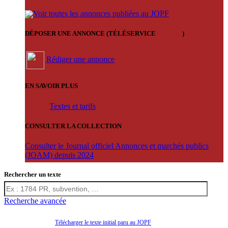
Voir toutes les annonces publiées au JOPF
DÉPOSER UNE ANNONCE (TÉLÉSERVICE
'ARERE
)
Rédiger une annonce
EN SAVOIR PLUS
Textes et tarifs
CONSULTER LA COLLECTION
Consulter le Journal officiel Annonces et marchés publics
(JOAM) depuis 2024
Rechercher un texte
Recherche avancée
Télécharger le texte initial paru au JOPF