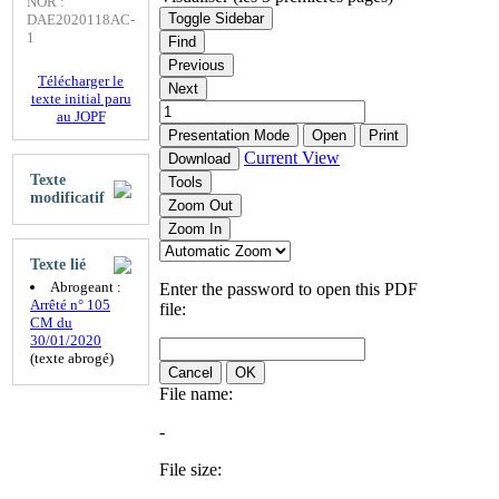
NOR :
Toggle Sidebar
DAE2020118AC-
1
Find
Previous
Télécharger le
Next
texte initial paru
au JOPF
Presentation Mode
Open
Print
Current View
Download
Texte
Tools
modificatif
Zoom Out
Zoom In
Texte lié
Abrogeant :
Enter the password to open this PDF
Arrêté n° 105
file:
CM du
30/01/2020
(texte abrogé)
Cancel
OK
File name:
-
File size: