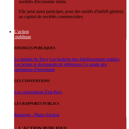
sociétés d'économie mixte.
Elle peut aussi participer, pour des motifs d'intérêt général,
au capital de sociétés commerciales.
L'action
publique
FINANCES PUBLIQUES
Le budget du Pays
Les budgets des établissements publics
Les textes et documents de références
Le guide des
opérations d'inventaire
LES CONVENTIONS
Les conventions État-Pays
LES RAPPORTS PUBLICS
Rapports - Plans d'action
L'ACTION PUBLIQUE