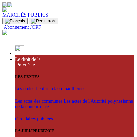
MARCHÉS PUBLICS
Abonnement JOPF
Le droit de la
Polynésie
LES TEXTES
Les codes
Le droit classé par thèmes
Les actes des communes
Les actes de l'Autorité polynésienne
de la concurrence
Circulaires publiées
LA JURISPRUDENCE