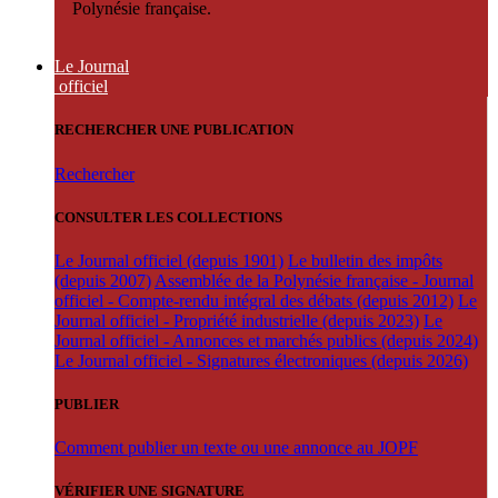
Polynésie française.
Le Journal
officiel
RECHERCHER UNE PUBLICATION
Rechercher
CONSULTER LES COLLECTIONS
Le Journal officiel (depuis 1901)
Le bulletin des impôts
(depuis 2007)
Assemblée de la Polynésie française - Journal
officiel - Compte-rendu intégral des débats (depuis 2012)
Le
Journal officiel - Propriété industrielle (depuis 2023)
Le
Journal officiel - Annonces et marchés publics (depuis 2024)
Le Journal officiel - Signatures électroniques (depuis 2026)
PUBLIER
Comment publier un texte ou une annonce au JOPF
VÉRIFIER UNE SIGNATURE