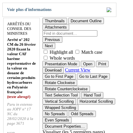
Voir plus d'informations
Thumbnails
Document Outline
ARRÊTÉS DU
Attachments
CONSEIL DES
MINISTRES
Arrêté n° 202
Previous
CM du 26 février
Next
2020 fixant la
Highlight all
Match case
valeur CAF
Whole words
barème
représentative de
Presentation Mode
Open
Print
la valeur en
Current View
Download
douane de
Go to First Page
Go to Last Page
certains produits
hydrocarbures
Rotate Clockwise
en Polynésie
Rotate Counterclockwise
française
Text Selection Tool
Hand Tool
(texte abrogé)
Vertical Scrolling
Horizontal Scrolling
Paru in extenso
Wrapped Scrolling
au JOPF n° 17
NC du
No Spreads
Odd Spreads
28/02/2020 à la
Even Spreads
page 3671
Document Properties…
Visualiser (les 5 premières pages)