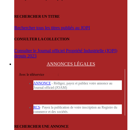
RECHERCHER UN TITRE
Rechercher tous les titres publiés au JOPI
CONSULTER LA COLLECTION
Consulter le Journal officiel Propriété Industrielle (JOPI)
depuis 2023
ANNONCES
LÉGALES
Avec le téléservice
'ARERE
:
ANNONCE
- Rédigez, payez et publiez votre annonce au
Journal officiel (JOAM)
RCS
- Payez la publication de votre inscription au Registre du
commerce et des sociétés.
RECHERCHER UNE ANNONCE