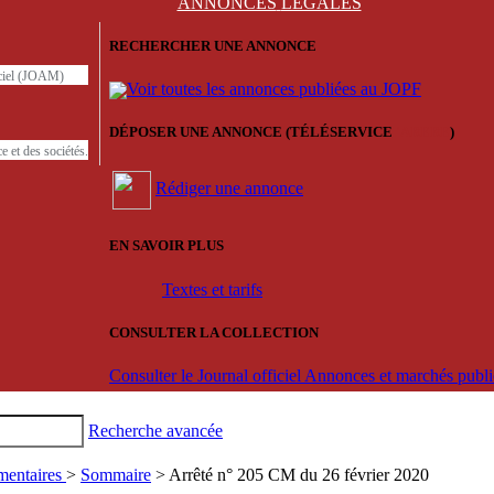
ANNONCES
LÉGALES
RECHERCHER UNE ANNONCE
iciel (JOAM)
Voir toutes les annonces publiées au JOPF
DÉPOSER UNE ANNONCE (TÉLÉSERVICE
'ARERE
)
e et des sociétés.
Rédiger une annonce
EN SAVOIR PLUS
Textes et tarifs
CONSULTER LA COLLECTION
Consulter le Journal officiel Annonces et marchés pub
Recherche avancée
mentaires
>
Sommaire
> Arrêté n° 205 CM du 26 février 2020