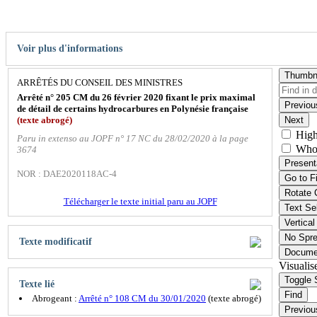
Voir plus d'informations
Thumbn
ARRÊTÉS DU CONSEIL DES MINISTRES
Arrêté n° 205 CM du 26 février 2020 fixant le prix maximal
Previou
de détail de certains hydrocarbures en Polynésie française
(texte abrogé)
Next
High
Paru in extenso au JOPF n° 17 NC du 28/02/2020 à la page
Who
3674
Present
NOR : DAE2020118AC-4
Go to F
Rotate 
Télécharger le texte initial paru au JOPF
Text Se
Vertical
No Spr
Texte modificatif
Docume
Visualis
Toggle 
Texte lié
Find
Abrogeant :
Arrêté n° 108 CM du 30/01/2020
(texte abrogé)
Previou