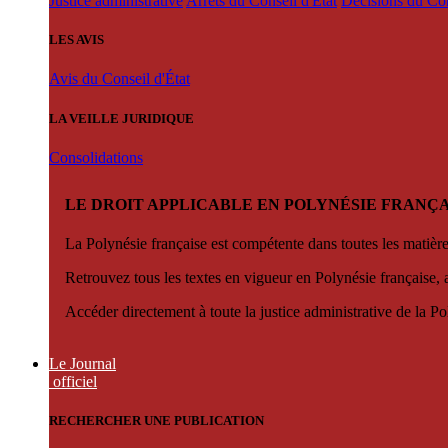
Justice administrative
Arrêts du Conseil d'État
Décisions du Con
LES AVIS
Avis du Conseil d'État
LA VEILLE JURIDIQUE
Consolidations
LE DROIT APPLICABLE EN POLYNÉSIE FRANÇA
La Polynésie française est compétente dans toutes les matièr
Retrouvez tous les textes en vigueur en Polynésie française, 
Accéder directement à toute la justice administrative de la Po
Le Journal
officiel
RECHERCHER UNE PUBLICATION