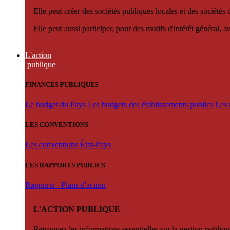
Elle peut créer des sociétés publiques locales et des sociétés
Elle peut aussi participer, pour des motifs d'intérêt général, 
L'action
publique
FINANCES PUBLIQUES
Le budget du Pays
Les budgets des établissements publics
Les 
LES CONVENTIONS
Les conventions État-Pays
LES RAPPORTS PUBLICS
Rapports - Plans d'action
L'ACTION PUBLIQUE
Retrouvez les informations essentielles sur la gestion publiqu