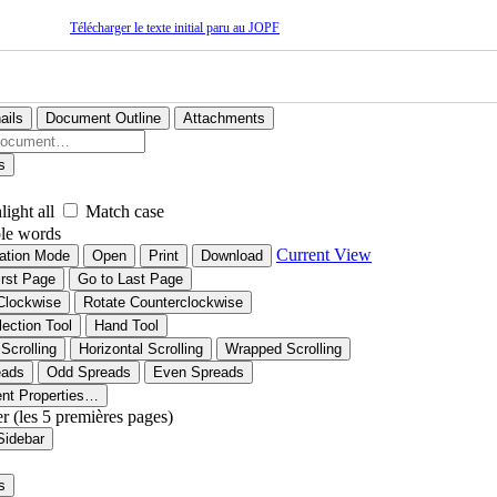
Télécharger le texte initial paru au JOPF
ails
Document Outline
Attachments
s
light all
Match case
le words
Current View
ation Mode
Open
Print
Download
irst Page
Go to Last Page
Clockwise
Rotate Counterclockwise
lection Tool
Hand Tool
 Scrolling
Horizontal Scrolling
Wrapped Scrolling
eads
Odd Spreads
Even Spreads
nt Properties…
er (les 5 premières pages)
Sidebar
s