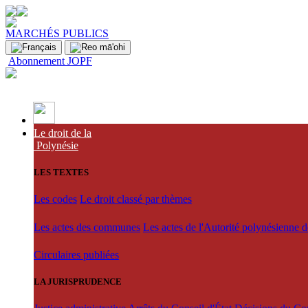
MARCHÉS PUBLICS
Abonnement JOPF
Le droit de la
Polynésie
LES TEXTES
Les codes
Le droit classé par thèmes
Les actes des communes
Les actes de l'Autorité polynésienne 
Circulaires publiées
LA JURISPRUDENCE