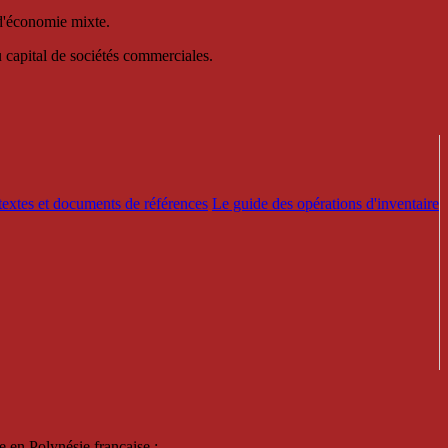
 d'économie mixte.
au capital de sociétés commerciales.
textes et documents de références
Le guide des opérations d'inventaire
e en Polynésie française :