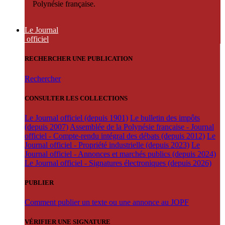
Polynésie française.
Le Journal
officiel
RECHERCHER UNE PUBLICATION
Rechercher
CONSULTER LES COLLECTIONS
Le Journal officiel (depuis 1901)
Le bulletin des impôts
(depuis 2007)
Assemblée de la Polynésie française - Journal
officiel - Compte-rendu intégral des débats (depuis 2012)
Le
Journal officiel - Propriété industrielle (depuis 2023)
Le
Journal officiel - Annonces et marchés publics (depuis 2024)
Le Journal officiel - Signatures électroniques (depuis 2026)
PUBLIER
Comment publier un texte ou une annonce au JOPF
VÉRIFIER UNE SIGNATURE