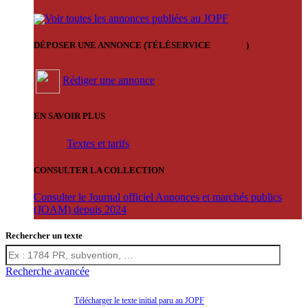
Voir toutes les annonces publiées au JOPF
DÉPOSER UNE ANNONCE (TÉLÉSERVICE
'ARERE
)
Rédiger une annonce
EN SAVOIR PLUS
Textes et tarifs
CONSULTER LA COLLECTION
Consulter le Journal officiel Annonces et marchés publics
(JOAM) depuis 2024
Rechercher un texte
Recherche avancée
Télécharger le texte initial paru au JOPF