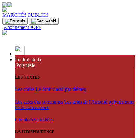
MARCHÉS PUBLICS
Abonnement JOPF
Le droit de la
Polynésie
LES TEXTES
Les codes
Le droit classé par thèmes
Les actes des communes
Les actes de l'Autorité polynésienne
de la concurrence
Circulaires publiées
LA JURISPRUDENCE