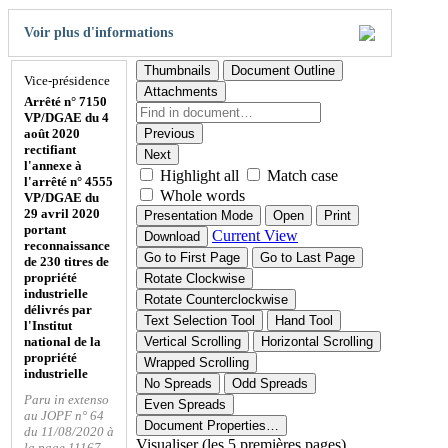
Voir plus d'informations
Thumbnails
Document Outline
Vice-présidence
Attachments
Arrêté n° 7150
VP/DGAE du 4
août 2020
Previous
rectifiant
Next
l'annexe à
Highlight all
Match case
l'arrêté n° 4555
Whole words
VP/DGAE du
29 avril 2020
Presentation Mode
Open
Print
portant
Current View
Download
reconnaissance
Go to First Page
Go to Last Page
de 230 titres de
propriété
Rotate Clockwise
industrielle
Rotate Counterclockwise
délivrés par
Text Selection Tool
Hand Tool
l'Institut
national de la
Vertical Scrolling
Horizontal Scrolling
propriété
Wrapped Scrolling
industrielle
No Spreads
Odd Spreads
Paru in extenso
Even Spreads
au JOPF n° 64
Document Properties…
du 11/08/2020 à
Visualiser (les 5 premières pages)
la page 11167