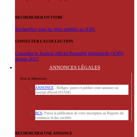
RECHERCHER UN TITRE
Rechercher tous les titres publiés au JOPI
CONSULTER LA COLLECTION
Consulter le Journal officiel Propriété Industrielle (JOPI)
depuis 2023
ANNONCES
LÉGALES
Avec le téléservice
'ARERE
:
ANNONCE
- Rédigez, payez et publiez votre annonce au
Journal officiel (JOAM)
RCS
- Payez la publication de votre inscription au Registre du
commerce et des sociétés.
RECHERCHER UNE ANNONCE