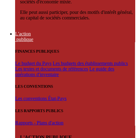
sociétés d'économie mixte.
Elle peut aussi participer, pour des motifs d'intérêt général,
au capital de sociétés commerciales.
L'action
publique
FINANCES PUBLIQUES
Le budget du Pays
Les budgets des établissements publics
Les textes et documents de références
Le guide des
opérations d'inventaire
LES CONVENTIONS
Les conventions État-Pays
LES RAPPORTS PUBLICS
Rapports - Plans d'action
L'ACTION PUBLIQUE