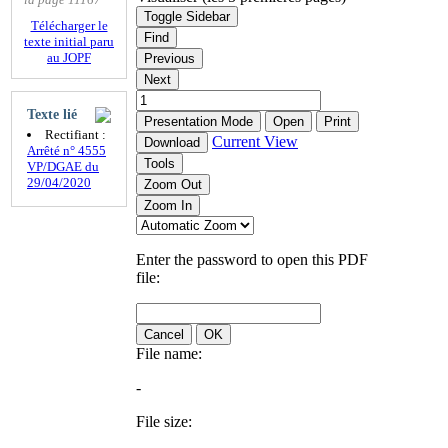
Toggle Sidebar
Télécharger le
Find
texte initial paru
au JOPF
Previous
Next
Texte lié
Presentation Mode
Open
Print
Rectifiant :
Current View
Download
Arrêté n° 4555
Tools
VP/DGAE du
29/04/2020
Zoom Out
Zoom In
Enter the password to open this PDF
file:
Cancel
OK
File name:
-
File size: