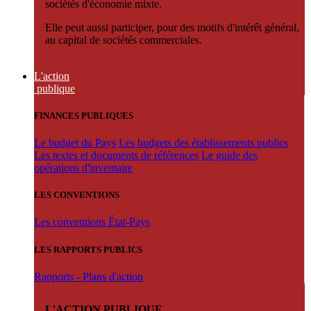
sociétés d'économie mixte.
Elle peut aussi participer, pour des motifs d'intérêt général,
au capital de sociétés commerciales.
L'action
publique
FINANCES PUBLIQUES
Le budget du Pays
Les budgets des établissements publics
Les textes et documents de références
Le guide des
opérations d'inventaire
LES CONVENTIONS
Les conventions État-Pays
LES RAPPORTS PUBLICS
Rapports - Plans d'action
L'ACTION PUBLIQUE