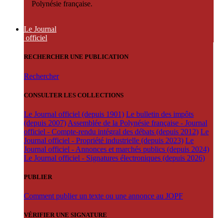
Polynésie française.
Le Journal
officiel
RECHERCHER UNE PUBLICATION
Rechercher
CONSULTER LES COLLECTIONS
Le Journal officiel (depuis 1901)
Le bulletin des impôts
(depuis 2007)
Assemblée de la Polynésie française - Journal
officiel - Compte-rendu intégral des débats (depuis 2012)
Le
Journal officiel - Propriété industrielle (depuis 2023)
Le
Journal officiel - Annonces et marchés publics (depuis 2024)
Le Journal officiel - Signatures électroniques (depuis 2026)
PUBLIER
Comment publier un texte ou une annonce au JOPF
VÉRIFIER UNE SIGNATURE