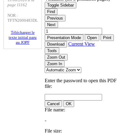
page 11162
Toggle Sidebar
Find
NOR :
Previous
TFTN2000483DL
Next
Télécharger le
texte initial paru
Presentation Mode
Open
Print
au JOPF
Current View
Download
Tools
Zoom Out
Zoom In
Enter the password to open this PDF
file:
Cancel
OK
File name:
-
File size: