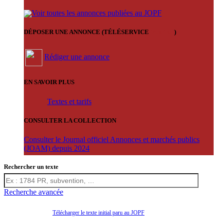
Voir toutes les annonces publiées au JOPF
DÉPOSER UNE ANNONCE (TÉLÉSERVICE
'ARERE
)
Rédiger une annonce
EN SAVOIR PLUS
Textes et tarifs
CONSULTER LA COLLECTION
Consulter le Journal officiel Annonces et marchés publics
(JOAM) depuis 2024
Rechercher un texte
Recherche avancée
Télécharger le texte initial paru au JOPF