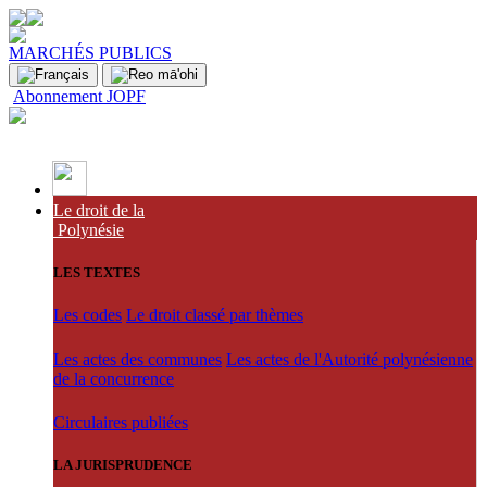
MARCHÉS PUBLICS
Abonnement JOPF
Le droit de la
Polynésie
LES TEXTES
Les codes
Le droit classé par thèmes
Les actes des communes
Les actes de l'Autorité polynésienne
de la concurrence
Circulaires publiées
LA JURISPRUDENCE