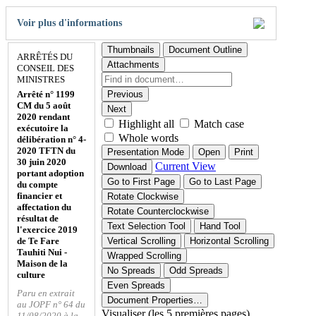
Voir plus d'informations
Thumbnails
Document Outline
ARRÊTÉS DU
Attachments
CONSEIL DES
MINISTRES
Arrêté n° 1199
Previous
CM du 5 août
Next
2020 rendant
Highlight all
Match case
exécutoire la
Whole words
délibération n° 4-
2020 TFTN du
Presentation Mode
Open
Print
30 juin 2020
Current View
Download
portant adoption
Go to First Page
Go to Last Page
du compte
financier et
Rotate Clockwise
affectation du
Rotate Counterclockwise
résultat de
Text Selection Tool
Hand Tool
l'exercice 2019
de Te Fare
Vertical Scrolling
Horizontal Scrolling
Tauhiti Nui -
Wrapped Scrolling
Maison de la
No Spreads
Odd Spreads
culture
Even Spreads
Paru en extrait
Document Properties…
au JOPF n° 64 du
Visualiser (les 5 premières pages)
11/08/2020 à la