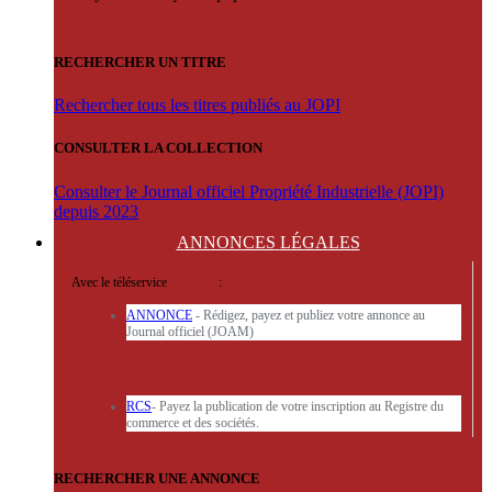
RECHERCHER UN TITRE
Rechercher tous les titres publiés au JOPI
CONSULTER LA COLLECTION
Consulter le Journal officiel Propriété Industrielle (JOPI)
depuis 2023
ANNONCES
LÉGALES
Avec le téléservice
'ARERE
:
ANNONCE
- Rédigez, payez et publiez votre annonce au
Journal officiel (JOAM)
RCS
- Payez la publication de votre inscription au Registre du
commerce et des sociétés.
RECHERCHER UNE ANNONCE