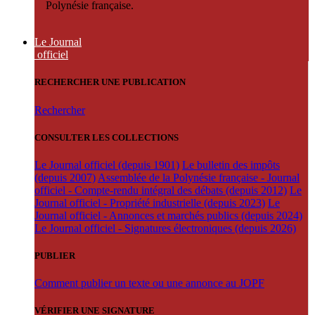
Polynésie française.
Le Journal
officiel
RECHERCHER UNE PUBLICATION
Rechercher
CONSULTER LES COLLECTIONS
Le Journal officiel (depuis 1901)
Le bulletin des impôts
(depuis 2007)
Assemblée de la Polynésie française - Journal
officiel - Compte-rendu intégral des débats (depuis 2012)
Le
Journal officiel - Propriété industrielle (depuis 2023)
Le
Journal officiel - Annonces et marchés publics (depuis 2024)
Le Journal officiel - Signatures électroniques (depuis 2026)
PUBLIER
Comment publier un texte ou une annonce au JOPF
VÉRIFIER UNE SIGNATURE