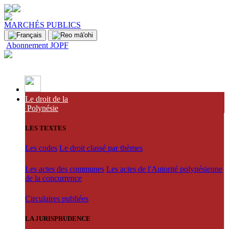
MARCHÉS PUBLICS
Abonnement JOPF
Le droit de la
Polynésie
LES TEXTES
Les codes
Le droit classé par thèmes
Les actes des communes
Les actes de l'Autorité polynésienne
de la concurrence
Circulaires publiées
LA JURISPRUDENCE