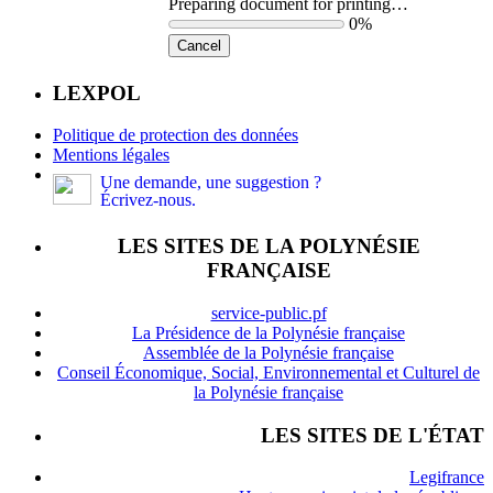
Preparing document for printing…
0%
Cancel
LEXPOL
Politique de protection des données
Mentions légales
Une demande, une suggestion ?
Écrivez-nous.
LES SITES DE LA POLYNÉSIE
FRANÇAISE
service-public.pf
La Présidence de la Polynésie française
Assemblée de la Polynésie française
Conseil Économique, Social, Environnemental et Culturel de
la Polynésie française
LES SITES DE L'ÉTAT
Legifrance