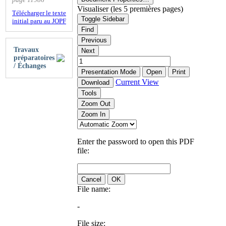
Visualiser (les 5 premières pages)
Télécharger le texte
Toggle Sidebar
initial paru au JOPF
Find
Previous
Travaux
Next
préparatoires
/ Échanges
Presentation Mode
Open
Print
Current View
Download
Tools
Zoom Out
Zoom In
Enter the password to open this PDF
file:
Cancel
OK
File name:
-
File size: