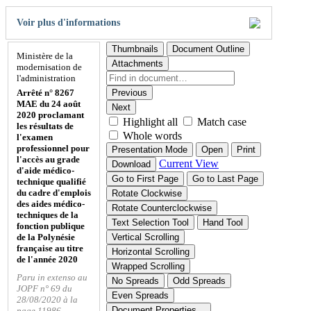
Voir plus d'informations
Thumbnails
Document Outline
Ministère de la
Attachments
modernisation de
l'administration
Arrêté n° 8267
Previous
MAE du 24 août
Next
2020 proclamant
Highlight all
Match case
les résultats de
Whole words
l'examen
professionnel pour
Presentation Mode
Open
Print
l'accès au grade
Current View
Download
d'aide médico-
Go to First Page
Go to Last Page
technique qualifié
du cadre d'emplois
Rotate Clockwise
des aides médico-
Rotate Counterclockwise
techniques de la
Text Selection Tool
Hand Tool
fonction publique
de la Polynésie
Vertical Scrolling
française au titre
Horizontal Scrolling
de l'année 2020
Wrapped Scrolling
Paru in extenso au
No Spreads
Odd Spreads
JOPF n° 69 du
Even Spreads
28/08/2020 à la
Document Properties…
page 11986