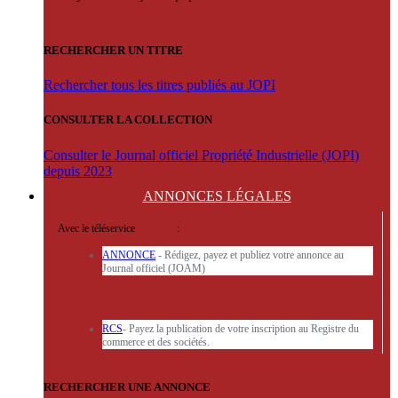
RECHERCHER UN TITRE
Rechercher tous les titres publiés au JOPI
CONSULTER LA COLLECTION
Consulter le Journal officiel Propriété Industrielle (JOPI)
depuis 2023
ANNONCES
LÉGALES
Avec le téléservice
'ARERE
:
ANNONCE
- Rédigez, payez et publiez votre annonce au
Journal officiel (JOAM)
RCS
- Payez la publication de votre inscription au Registre du
commerce et des sociétés.
RECHERCHER UNE ANNONCE