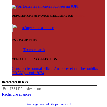
Voir toutes les annonces publiées au JOPF
DÉPOSER UNE ANNONCE (TÉLÉSERVICE
'ARERE
)
Rédiger une annonce
EN SAVOIR PLUS
Textes et tarifs
CONSULTER LA COLLECTION
Consulter le Journal officiel Annonces et marchés publics
(JOAM) depuis 2024
Rechercher un texte
Recherche avancée
Télécharger le texte initial paru au JOPF