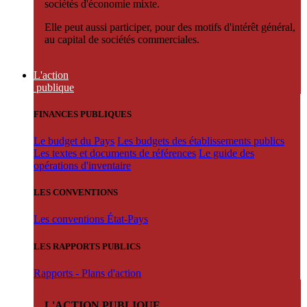
sociétés d'économie mixte.
Elle peut aussi participer, pour des motifs d'intérêt général,
au capital de sociétés commerciales.
L'action
publique
FINANCES PUBLIQUES
Le budget du Pays
Les budgets des établissements publics
Les textes et documents de références
Le guide des
opérations d'inventaire
LES CONVENTIONS
Les conventions État-Pays
LES RAPPORTS PUBLICS
Rapports - Plans d'action
L'ACTION PUBLIQUE