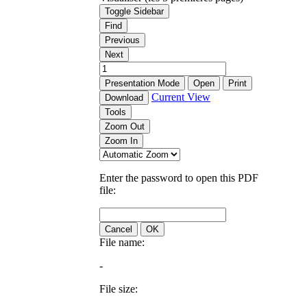
Toggle Sidebar
Find
Previous
Next
Presentation Mode
Open
Print
Current View
Download
Tools
Zoom Out
Zoom In
Enter the password to open this PDF
file:
Cancel
OK
File name:
-
File size: