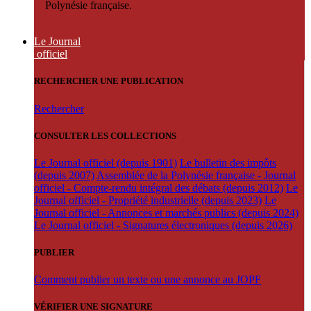
Polynésie française.
Le Journal
officiel
RECHERCHER UNE PUBLICATION
Rechercher
CONSULTER LES COLLECTIONS
Le Journal officiel (depuis 1901)
Le bulletin des impôts
(depuis 2007)
Assemblée de la Polynésie française - Journal
officiel - Compte-rendu intégral des débats (depuis 2012)
Le
Journal officiel - Propriété industrielle (depuis 2023)
Le
Journal officiel - Annonces et marchés publics (depuis 2024)
Le Journal officiel - Signatures électroniques (depuis 2026)
PUBLIER
Comment publier un texte ou une annonce au JOPF
VÉRIFIER UNE SIGNATURE