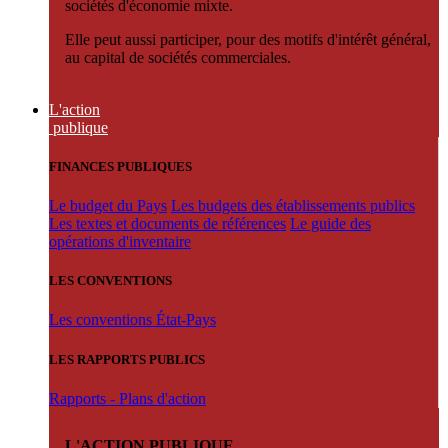
sociétés d'économie mixte.
Elle peut aussi participer, pour des motifs d'intérêt général,
au capital de sociétés commerciales.
L'action
publique
FINANCES PUBLIQUES
Le budget du Pays
Les budgets des établissements publics
Les textes et documents de références
Le guide des
opérations d'inventaire
LES CONVENTIONS
Les conventions État-Pays
LES RAPPORTS PUBLICS
Rapports - Plans d'action
L'ACTION PUBLIQUE