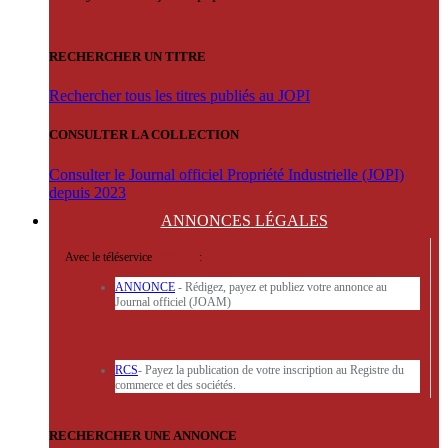
RECHERCHER UN TITRE
Rechercher tous les titres publiés au JOPI
CONSULTER LA COLLECTION
Consulter le Journal officiel Propriété Industrielle (JOPI)
depuis 2023
ANNONCES
LÉGALES
Avec le téléservice
'ARERE
:
ANNONCE
- Rédigez, payez et publiez votre annonce au
Journal officiel (JOAM)
RCS
- Payez la publication de votre inscription au Registre du
commerce et des sociétés.
RECHERCHER UNE ANNONCE