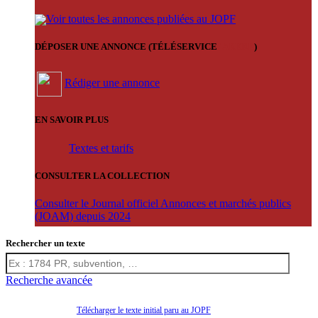
Voir toutes les annonces publiées au JOPF
DÉPOSER UNE ANNONCE (TÉLÉSERVICE
'ARERE
)
Rédiger une annonce
EN SAVOIR PLUS
Textes et tarifs
CONSULTER LA COLLECTION
Consulter le Journal officiel Annonces et marchés publics
(JOAM) depuis 2024
Rechercher un texte
Recherche avancée
Télécharger le texte initial paru au JOPF