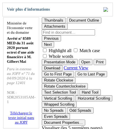
Voir plus d'informations
Thumbnails
Document Outline
Ministère de
Attachments
l'économie verte
et du domaine
Arrêté n° 8589
Previous
MED du 31 août
Next
2020 portant
Highlight all
Match case
octroi d'une aide
Whole words
financière à M.
Gilbert Mai
Presentation Mode
Open
Print
Current View
Download
Paru in extenso
au JOPF n° 71 du
Go to First Page
Go to Last Page
04/09/2020 à la
Rotate Clockwise
page 12401
Rotate Counterclockwise
Text Selection Tool
Hand Tool
NOR :
SDR2053105AM-
Vertical Scrolling
Horizontal Scrolling
1
Wrapped Scrolling
No Spreads
Odd Spreads
Télécharger le
Even Spreads
texte initial paru
au JOPF
Document Properties…
Visualiser (les 5 premières pages)