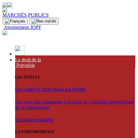
MARCHÉS PUBLICS
Abonnement JOPF
Le droit de la
Polynésie
LES TEXTES
Les codes
Le droit classé par thèmes
Les actes des communes
Les actes de l'Autorité polynésienne
de la concurrence
Circulaires publiées
LA JURISPRUDENCE