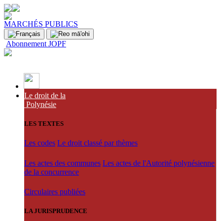
MARCHÉS PUBLICS
Abonnement JOPF
Le droit de la
Polynésie
LES TEXTES
Les codes
Le droit classé par thèmes
Les actes des communes
Les actes de l'Autorité polynésienne
de la concurrence
Circulaires publiées
LA JURISPRUDENCE