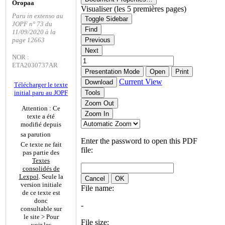
Oropaa
Visualiser (les 5 premières pages)
Paru in extenso au
Toggle Sidebar
JOPF n° 73 du
Find
11/09/2020 à la
page 12663
Previous
Next
NOR :
ETA2030737AR
Presentation Mode
Open
Print
Current View
Download
Télécharger le texte
initial paru au JOPF
Tools
Zoom Out
Attention : Ce
Zoom In
texte a été
modifié depuis
sa parution
Enter the password to open this PDF
Ce texte ne fait
file:
pas partie des
Textes
consolidés de
Lexpol
. Seule la
Cancel
OK
version initiale
File name:
de ce texte est
donc
-
consultable sur
le site > Pour
File size:
voir les