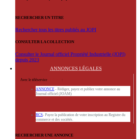
RECHERCHER UN TITRE
Rechercher tous les titres publiés au JOPI
CONSULTER LA COLLECTION
Consulter le Journal officiel Propriété Industrielle (JOPI)
depuis 2023
ANNONCES
LÉGALES
Avec le téléservice
'ARERE
:
ANNONCE
- Rédigez, payez et publiez votre annonce au
Journal officiel (JOAM)
RCS
- Payez la publication de votre inscription au Registre du
commerce et des sociétés.
RECHERCHER UNE ANNONCE