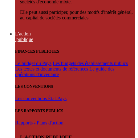
sociétés d'économie mixte.
Elle peut aussi participer, pour des motifs d'intérêt général,
au capital de sociétés commerciales.
L'action
publique
FINANCES PUBLIQUES
Le budget du Pays
Les budgets des établissements publics
Les textes et documents de références
Le guide des
opérations d'inventaire
LES CONVENTIONS
Les conventions État-Pays
LES RAPPORTS PUBLICS
Rapports - Plans d'action
L'ACTION PUBLIQUE