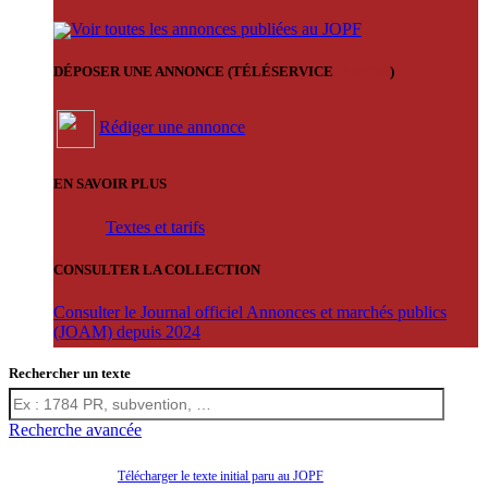
Voir toutes les annonces publiées au JOPF
DÉPOSER UNE ANNONCE (TÉLÉSERVICE
'ARERE
)
Rédiger une annonce
EN SAVOIR PLUS
Textes et tarifs
CONSULTER LA COLLECTION
Consulter le Journal officiel Annonces et marchés publics
(JOAM) depuis 2024
Rechercher un texte
Recherche avancée
Télécharger le texte initial paru au JOPF