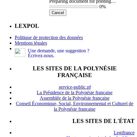
Preparing document for printing…
0%
Cancel
LEXPOL
Politique de protection des données
Mentions légales
Une demande, une suggestion ?
Écrivez-nous.
LES SITES DE LA POLYNÉSIE
FRANÇAISE
service-public.pf
La Présidence de la Polynésie française
Assemblée de la Polynésie française
Conseil Économique, Social, Environnemental et Culturel de
la Polynésie française
LES SITES DE L'ÉTAT
Legifrance