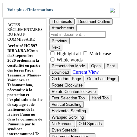
Voir plus d'informations
Thumbnails
Document Outline
ACTES
Attachments
RÉGLEMENTAIRES
DU HAUT-
COMMISSAIRE
Previous
Arrêté n° HC 597
Next
DIRAJ/BAJC/mn
Highlight all
Match case
du 3 septembre
Whole words
2020 ordonnant la
cessibilité en partie
Presentation Mode
Open
Print
des terres Paoa–
Current View
Download
Teaamara, Manua-
Go to First Page
Go to Last Page
Vaimoora et
Tehaunatahua,
Rotate Clockwise
nécessaire à la
Rotate Counterclockwise
protection et
Text Selection Tool
Hand Tool
l'exploitation du site
de captage et de
Vertical Scrolling
traitement de la
Horizontal Scrolling
rivière Punaruu
Wrapped Scrolling
dans la commune de
No Spreads
Odd Spreads
Punaauia par le
syndicat
Even Spreads
intercommunal Te
Document Properties…