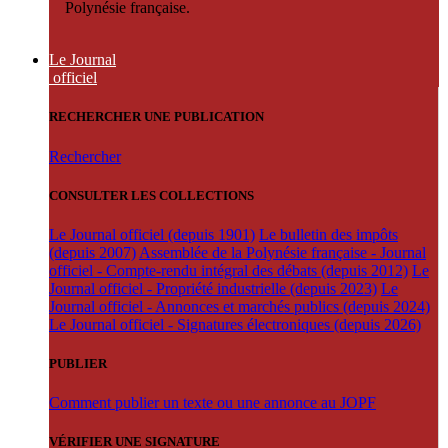
Polynésie française.
Le Journal
officiel
RECHERCHER UNE PUBLICATION
Rechercher
CONSULTER LES COLLECTIONS
Le Journal officiel (depuis 1901)
Le bulletin des impôts
(depuis 2007)
Assemblée de la Polynésie française - Journal
officiel - Compte-rendu intégral des débats (depuis 2012)
Le
Journal officiel - Propriété industrielle (depuis 2023)
Le
Journal officiel - Annonces et marchés publics (depuis 2024)
Le Journal officiel - Signatures électroniques (depuis 2026)
PUBLIER
Comment publier un texte ou une annonce au JOPF
VÉRIFIER UNE SIGNATURE