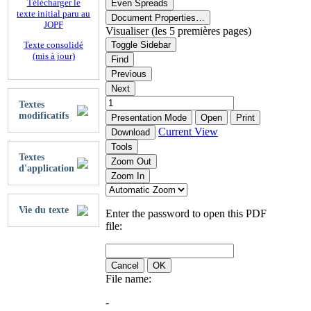
Télécharger le
Even Spreads
texte initial paru au
Document Properties…
JOPF
Visualiser (les 5 premières pages)
Texte consolidé
Toggle Sidebar
(mis à jour)
Find
Previous
Next
Textes
modificatifs
Presentation Mode
Open
Print
Current View
Download
Tools
Textes
Zoom Out
d'application
Zoom In
Vie du texte
Enter the password to open this PDF
file:
Cancel
OK
File name:
-