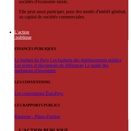
sociétés d'économie mixte.
Elle peut aussi participer, pour des motifs d'intérêt général,
au capital de sociétés commerciales.
L'action
publique
FINANCES PUBLIQUES
Le budget du Pays
Les budgets des établissements publics
Les textes et documents de références
Le guide des
opérations d'inventaire
LES CONVENTIONS
Les conventions État-Pays
LES RAPPORTS PUBLICS
Rapports - Plans d'action
L'ACTION PUBLIQUE