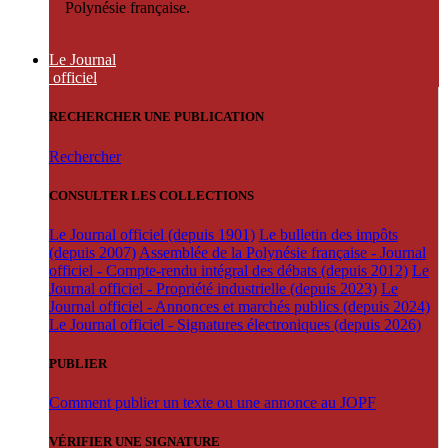
Polynésie française.
Le Journal
officiel
RECHERCHER UNE PUBLICATION
Rechercher
CONSULTER LES COLLECTIONS
Le Journal officiel (depuis 1901)
Le bulletin des impôts
(depuis 2007)
Assemblée de la Polynésie française - Journal
officiel - Compte-rendu intégral des débats (depuis 2012)
Le
Journal officiel - Propriété industrielle (depuis 2023)
Le
Journal officiel - Annonces et marchés publics (depuis 2024)
Le Journal officiel - Signatures électroniques (depuis 2026)
PUBLIER
Comment publier un texte ou une annonce au JOPF
VÉRIFIER UNE SIGNATURE