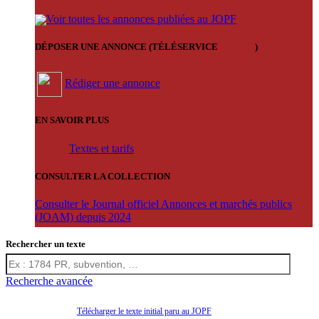
Voir toutes les annonces publiées au JOPF
DÉPOSER UNE ANNONCE (TÉLÉSERVICE
'ARERE
)
Rédiger une annonce
EN SAVOIR PLUS
Textes et tarifs
CONSULTER LA COLLECTION
Consulter le Journal officiel Annonces et marchés publics
(JOAM) depuis 2024
Rechercher un texte
Recherche avancée
Télécharger le texte initial paru au JOPF