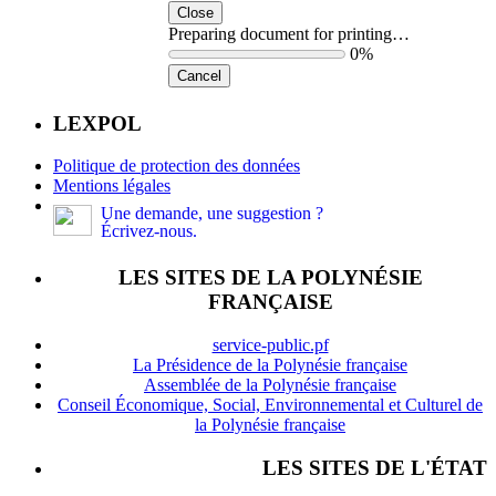
Close
Preparing document for printing…
0%
Cancel
LEXPOL
Politique de protection des données
Mentions légales
Une demande, une suggestion ?
Écrivez-nous.
LES SITES DE LA POLYNÉSIE
FRANÇAISE
service-public.pf
La Présidence de la Polynésie française
Assemblée de la Polynésie française
Conseil Économique, Social, Environnemental et Culturel de
la Polynésie française
LES SITES DE L'ÉTAT