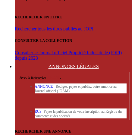
RECHERCHER UN TITRE
Rechercher tous les titres publiés au JOPI
CONSULTER LA COLLECTION
Consulter le Journal officiel Propriété Industrielle (JOPI)
depuis 2023
ANNONCES
LÉGALES
Avec le téléservice
'ARERE
:
ANNONCE
- Rédigez, payez et publiez votre annonce au
Journal officiel (JOAM)
RCS
- Payez la publication de votre inscription au Registre du
commerce et des sociétés.
RECHERCHER UNE ANNONCE