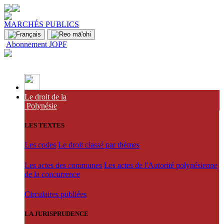
MARCHÉS PUBLICS
Abonnement JOPF
Le droit de la
Polynésie
LES TEXTES
Les codes
Le droit classé par thèmes
Les actes des communes
Les actes de l'Autorité polynésienne
de la concurrence
Circulaires publiées
LA JURISPRUDENCE