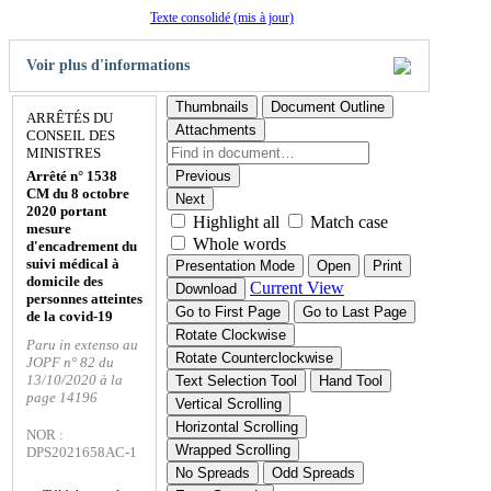
Texte consolidé (mis à jour)
Voir plus d'informations
Thumbnails
Document Outline
ARRÊTÉS DU
Attachments
CONSEIL DES
MINISTRES
Arrêté n° 1538
Previous
CM du 8 octobre
Next
2020 portant
Highlight all
Match case
mesure
Whole words
d'encadrement du
suivi médical à
Presentation Mode
Open
Print
domicile des
Current View
Download
personnes atteintes
Go to First Page
Go to Last Page
de la covid-19
Rotate Clockwise
Paru in extenso au
Rotate Counterclockwise
JOPF n° 82 du
13/10/2020 à la
Text Selection Tool
Hand Tool
page 14196
Vertical Scrolling
Horizontal Scrolling
NOR :
Wrapped Scrolling
DPS2021658AC-1
No Spreads
Odd Spreads