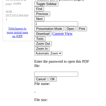
page 16489
Toggle Sidebar
Find
NOR :
Previous
DTT2055368AM-
Next
1
Télécharger le
Presentation Mode
Open
Print
texte initial paru
Current View
Download
au JOPF
Tools
Zoom Out
Zoom In
Enter the password to open this PDF
file:
Cancel
OK
File name:
-
File size: