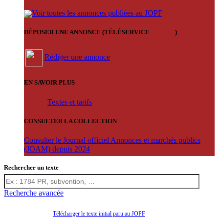
Voir toutes les annonces publiées au JOPF
DÉPOSER UNE ANNONCE (TÉLÉSERVICE
'ARERE
)
Rédiger une annonce
EN SAVOIR PLUS
Textes et tarifs
CONSULTER LA COLLECTION
Consulter le Journal officiel Annonces et marchés publics
(JOAM) depuis 2024
Rechercher un texte
Recherche avancée
Télécharger le texte initial paru au JOPF