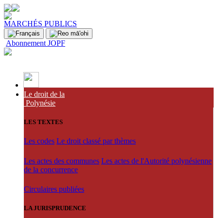
MARCHÉS PUBLICS
Abonnement JOPF
Le droit de la
Polynésie
LES TEXTES
Les codes
Le droit classé par thèmes
Les actes des communes
Les actes de l'Autorité polynésienne
de la concurrence
Circulaires publiées
LA JURISPRUDENCE