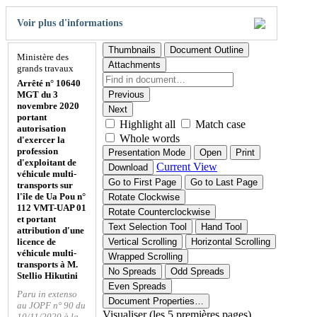
Voir plus d'informations
Thumbnails
Document Outline
Ministère des
Attachments
grands travaux
Arrêté n° 10640
MGT du 3
Previous
novembre 2020
Next
portant
Highlight all
Match case
autorisation
Whole words
d'exercer la
profession
Presentation Mode
Open
Print
d'exploitant de
Current View
Download
véhicule multi-
Go to First Page
Go to Last Page
transports sur
l'île de Ua Pou n°
Rotate Clockwise
112 VMT-UAP 01
Rotate Counterclockwise
et portant
Text Selection Tool
Hand Tool
attribution d'une
licence de
Vertical Scrolling
Horizontal Scrolling
véhicule multi-
Wrapped Scrolling
transports à M.
No Spreads
Odd Spreads
Stellio Hikutini
Even Spreads
Paru in extenso
Document Properties…
au JOPF n° 90 du
Visualiser (les 5 premières pages)
10/11/2020 à la