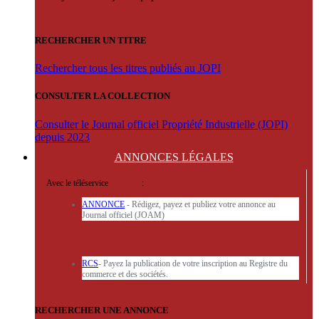
RECHERCHER UN TITRE
Rechercher tous les titres publiés au JOPI
CONSULTER LA COLLECTION
Consulter le Journal officiel Propriété Industrielle (JOPI)
depuis 2023
ANNONCES
LÉGALES
Avec le téléservice
'ARERE
:
ANNONCE
- Rédigez, payez et publiez votre annonce au
Journal officiel (JOAM)
RCS
- Payez la publication de votre inscription au Registre du
commerce et des sociétés.
RECHERCHER UNE ANNONCE