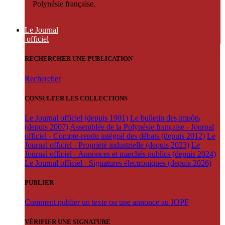
Polynésie française.
Le Journal
officiel
RECHERCHER UNE PUBLICATION
Rechercher
CONSULTER LES COLLECTIONS
Le Journal officiel (depuis 1901)
Le bulletin des impôts
(depuis 2007)
Assemblée de la Polynésie française - Journal
officiel - Compte-rendu intégral des débats (depuis 2012)
Le
Journal officiel - Propriété industrielle (depuis 2023)
Le
Journal officiel - Annonces et marchés publics (depuis 2024)
Le Journal officiel - Signatures électroniques (depuis 2026)
PUBLIER
Comment publier un texte ou une annonce au JOPF
VÉRIFIER UNE SIGNATURE