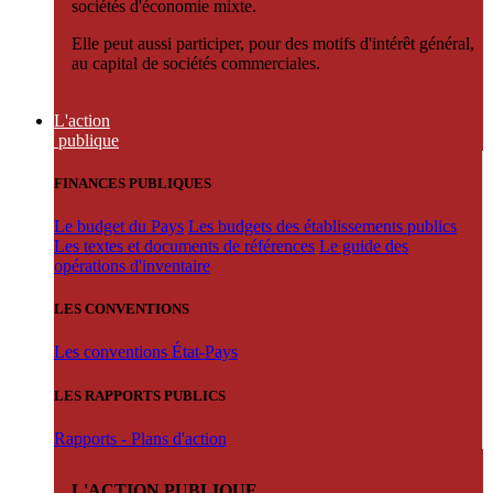
sociétés d'économie mixte.
Elle peut aussi participer, pour des motifs d'intérêt général,
au capital de sociétés commerciales.
L'action
publique
FINANCES PUBLIQUES
Le budget du Pays
Les budgets des établissements publics
Les textes et documents de références
Le guide des
opérations d'inventaire
LES CONVENTIONS
Les conventions État-Pays
LES RAPPORTS PUBLICS
Rapports - Plans d'action
L'ACTION PUBLIQUE