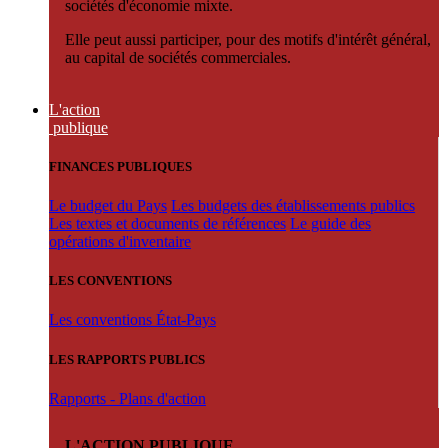
sociétés d'économie mixte.
Elle peut aussi participer, pour des motifs d'intérêt général,
au capital de sociétés commerciales.
L'action
publique
FINANCES PUBLIQUES
Le budget du Pays
Les budgets des établissements publics
Les textes et documents de références
Le guide des
opérations d'inventaire
LES CONVENTIONS
Les conventions État-Pays
LES RAPPORTS PUBLICS
Rapports - Plans d'action
L'ACTION PUBLIQUE