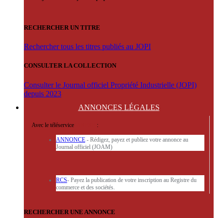
RECHERCHER UN TITRE
Rechercher tous les titres publiés au JOPI
CONSULTER LA COLLECTION
Consulter le Journal officiel Propriété Industrielle (JOPI)
depuis 2023
ANNONCES
LÉGALES
Avec le téléservice
'ARERE
:
ANNONCE
- Rédigez, payez et publiez votre annonce au
Journal officiel (JOAM)
RCS
- Payez la publication de votre inscription au Registre du
commerce et des sociétés.
RECHERCHER UNE ANNONCE