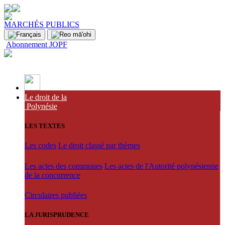
MARCHÉS PUBLICS
Abonnement JOPF
Le droit de la
Polynésie
LES TEXTES
Les codes
Le droit classé par thèmes
Les actes des communes
Les actes de l'Autorité polynésienne
de la concurrence
Circulaires publiées
LA JURISPRUDENCE