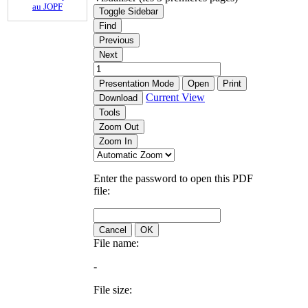
au JOPF
Toggle Sidebar
Find
Previous
Next
Presentation Mode
Open
Print
Current View
Download
Tools
Zoom Out
Zoom In
Enter the password to open this PDF
file:
Cancel
OK
File name:
-
File size: