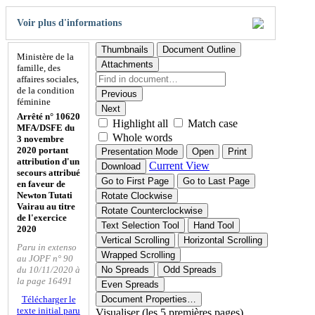
Voir plus d'informations
Thumbnails
Document Outline
Ministère de la
Attachments
famille, des
affaires sociales,
de la condition
Previous
féminine
Next
Arrêté n° 10620
Highlight all
Match case
MFA/DSFE du
Whole words
3 novembre
2020 portant
Presentation Mode
Open
Print
attribution d'un
Current View
Download
secours attribué
Go to First Page
Go to Last Page
en faveur de
Newton Tutati
Rotate Clockwise
Vairau au titre
Rotate Counterclockwise
de l'exercice
Text Selection Tool
Hand Tool
2020
Vertical Scrolling
Horizontal Scrolling
Paru in extenso
Wrapped Scrolling
au JOPF n° 90
du 10/11/2020 à
No Spreads
Odd Spreads
la page 16491
Even Spreads
Télécharger le
Document Properties…
texte initial paru
Visualiser (les 5 premières pages)