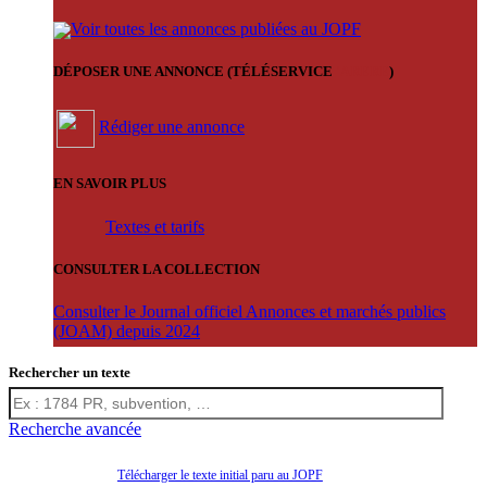
Voir toutes les annonces publiées au JOPF
DÉPOSER UNE ANNONCE (TÉLÉSERVICE
'ARERE
)
Rédiger une annonce
EN SAVOIR PLUS
Textes et tarifs
CONSULTER LA COLLECTION
Consulter le Journal officiel Annonces et marchés publics
(JOAM) depuis 2024
Rechercher un texte
Recherche avancée
Télécharger le texte initial paru au JOPF