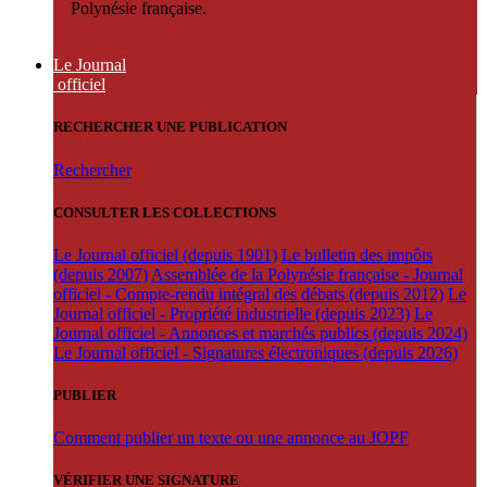
Polynésie française.
Le Journal
officiel
RECHERCHER UNE PUBLICATION
Rechercher
CONSULTER LES COLLECTIONS
Le Journal officiel (depuis 1901)
Le bulletin des impôts
(depuis 2007)
Assemblée de la Polynésie française - Journal
officiel - Compte-rendu intégral des débats (depuis 2012)
Le
Journal officiel - Propriété industrielle (depuis 2023)
Le
Journal officiel - Annonces et marchés publics (depuis 2024)
Le Journal officiel - Signatures électroniques (depuis 2026)
PUBLIER
Comment publier un texte ou une annonce au JOPF
VÉRIFIER UNE SIGNATURE