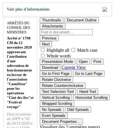
Voir plus d'informations
Thumbnails
Document Outline
ARRÊTÉS DU
Attachments
CONSEIL DES
MINISTRES
Arrêté n° 1798
Previous
CM du 12
Next
novembre 2020
Highlight all
Match case
approuvant
Whole words
l'attribution
d'une
Presentation Mode
Open
Print
subvention de
Current View
Download
fonctionnement
Go to First Page
Go to Last Page
en faveur de
l'association
Rotate Clockwise
"Caméléon"
Rotate Counterclockwise
pour les
Text Selection Tool
Hand Tool
opérations
"Ciné des îles"et
Vertical Scrolling
Horizontal Scrolling
"Festival
Wrapped Scrolling
voyage"
No Spreads
Odd Spreads
Paru in extenso
Even Spreads
au JOPF n° 93
Document Properties…
du 20/11/2020 à
Visualiser (les 5 premières pages)
la page 17100