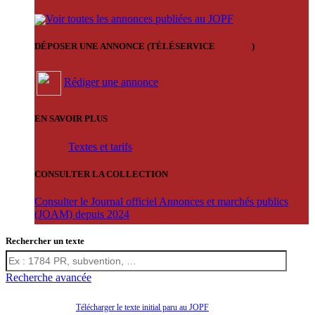
Voir toutes les annonces publiées au JOPF
DÉPOSER UNE ANNONCE (TÉLÉSERVICE
'ARERE
)
Rédiger une annonce
EN SAVOIR PLUS
Textes et tarifs
CONSULTER LA COLLECTION
Consulter le Journal officiel Annonces et marchés publics
(JOAM) depuis 2024
Rechercher un texte
Recherche avancée
Télécharger le texte initial paru au JOPF