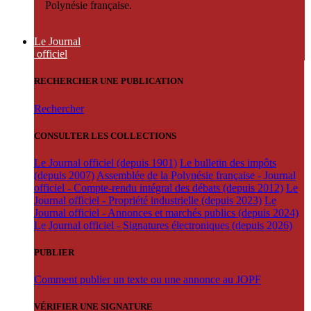
Polynésie française.
Le Journal
officiel
RECHERCHER UNE PUBLICATION
Rechercher
CONSULTER LES COLLECTIONS
Le Journal officiel (depuis 1901)
Le bulletin des impôts
(depuis 2007)
Assemblée de la Polynésie française - Journal
officiel - Compte-rendu intégral des débats (depuis 2012)
Le
Journal officiel - Propriété industrielle (depuis 2023)
Le
Journal officiel - Annonces et marchés publics (depuis 2024)
Le Journal officiel - Signatures électroniques (depuis 2026)
PUBLIER
Comment publier un texte ou une annonce au JOPF
VÉRIFIER UNE SIGNATURE