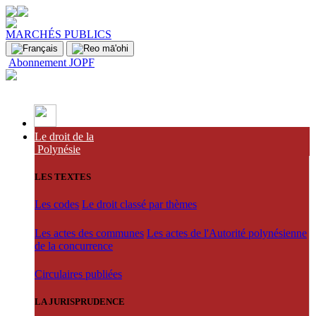
MARCHÉS PUBLICS
Abonnement JOPF
Le droit de la
Polynésie
LES TEXTES
Les codes
Le droit classé par thèmes
Les actes des communes
Les actes de l'Autorité polynésienne
de la concurrence
Circulaires publiées
LA JURISPRUDENCE