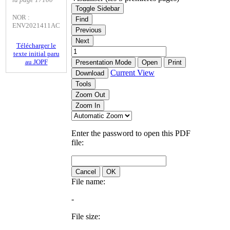
Toggle Sidebar
NOR :
Find
ENV2021411AC
Previous
Next
Télécharger le
texte initial paru
au JOPF
Presentation Mode
Open
Print
Current View
Download
Tools
Zoom Out
Zoom In
Enter the password to open this PDF
file:
Cancel
OK
File name:
-
File size: