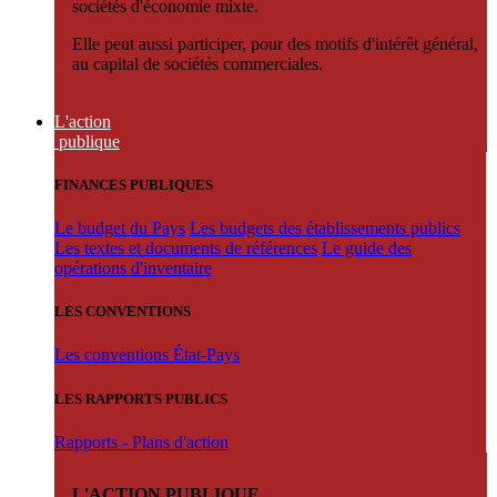
sociétés d'économie mixte.
Elle peut aussi participer, pour des motifs d'intérêt général,
au capital de sociétés commerciales.
L'action
publique
FINANCES PUBLIQUES
Le budget du Pays
Les budgets des établissements publics
Les textes et documents de références
Le guide des
opérations d'inventaire
LES CONVENTIONS
Les conventions État-Pays
LES RAPPORTS PUBLICS
Rapports - Plans d'action
L'ACTION PUBLIQUE