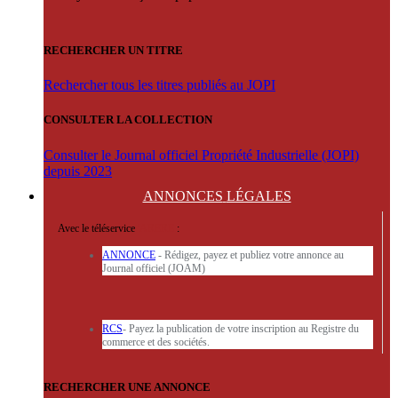
RECHERCHER UN TITRE
Rechercher tous les titres publiés au JOPI
CONSULTER LA COLLECTION
Consulter le Journal officiel Propriété Industrielle (JOPI)
depuis 2023
ANNONCES
LÉGALES
Avec le téléservice
'ARERE
:
ANNONCE
- Rédigez, payez et publiez votre annonce au
Journal officiel (JOAM)
RCS
- Payez la publication de votre inscription au Registre du
commerce et des sociétés.
RECHERCHER UNE ANNONCE