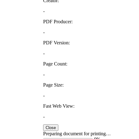
Creator:
-
PDF Producer:
-
PDF Version:
-
Page Count:
-
Page Size:
-
Fast Web View:
-
Close
Preparing document for printing…