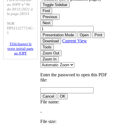
au JOPF n° 96
Toggle Sidebar
du 30/11/2021 à
Find
la page 28331
Previous
Next
NOR :
DPS2122772AC-
1
Presentation Mode
Open
Print
Current View
Download
Télécharger le
Tools
texte initial paru
au JOPF
Zoom Out
Zoom In
Enter the password to open this PDF
file:
Cancel
OK
File name:
-
File size: