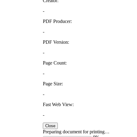
Creator:
-
PDF Producer:
-
PDF Version:
-
Page Count:
-
Page Size:
-
Fast Web View:
-
Close
Preparing document for printing…