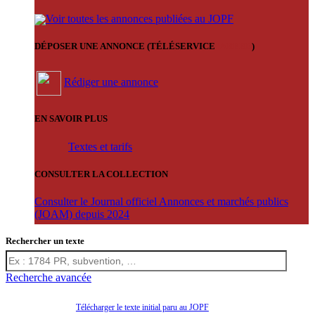
Voir toutes les annonces publiées au JOPF
DÉPOSER UNE ANNONCE (TÉLÉSERVICE
'ARERE
)
Rédiger une annonce
EN SAVOIR PLUS
Textes et tarifs
CONSULTER LA COLLECTION
Consulter le Journal officiel Annonces et marchés publics
(JOAM) depuis 2024
Rechercher un texte
Recherche avancée
Télécharger le texte initial paru au JOPF