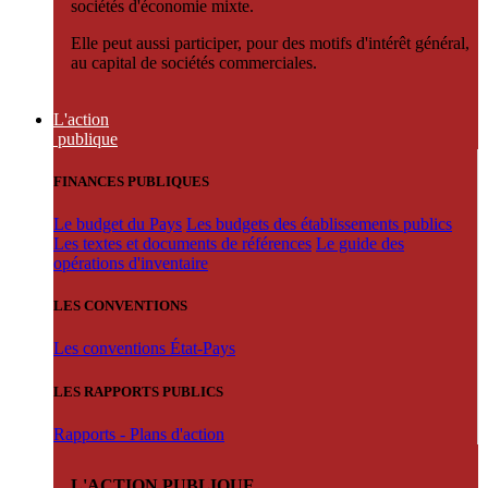
sociétés d'économie mixte.
Elle peut aussi participer, pour des motifs d'intérêt général,
au capital de sociétés commerciales.
L'action
publique
FINANCES PUBLIQUES
Le budget du Pays
Les budgets des établissements publics
Les textes et documents de références
Le guide des
opérations d'inventaire
LES CONVENTIONS
Les conventions État-Pays
LES RAPPORTS PUBLICS
Rapports - Plans d'action
L'ACTION PUBLIQUE