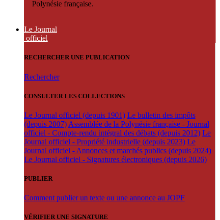
Polynésie française.
Le Journal
officiel
RECHERCHER UNE PUBLICATION
Rechercher
CONSULTER LES COLLECTIONS
Le Journal officiel (depuis 1901)
Le bulletin des impôts
(depuis 2007)
Assemblée de la Polynésie française - Journal
officiel - Compte-rendu intégral des débats (depuis 2012)
Le
Journal officiel - Propriété industrielle (depuis 2023)
Le
Journal officiel - Annonces et marchés publics (depuis 2024)
Le Journal officiel - Signatures électroniques (depuis 2026)
PUBLIER
Comment publier un texte ou une annonce au JOPF
VÉRIFIER UNE SIGNATURE