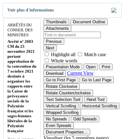
Voir plus d'informations
Thumbnails
Document Outline
ARRÊTÉS DU
Attachments
CONSEIL DES
MINISTRES
Arrêté n° 2603
Previous
CM du 25
Next
novembre 2021
Highlight all
Match case
portant
Whole words
approbation de
la convention du
Presentation Mode
Open
Print
7 octobre 2021
Current View
Download
destinée à
Go to First Page
Go to Last Page
organiser les
rapports entre
Rotate Clockwise
la Caisse de
Rotate Counterclockwise
prévoyance
Text Selection Tool
Hand Tool
sociale de la
Polynésie
Vertical Scrolling
Horizontal Scrolling
française et les
Wrapped Scrolling
sages-femmes
No Spreads
Odd Spreads
libérales de la
Even Spreads
Polynésie
française
Document Properties…
Visualiser (les 5 premières pages)
Paru in extenso