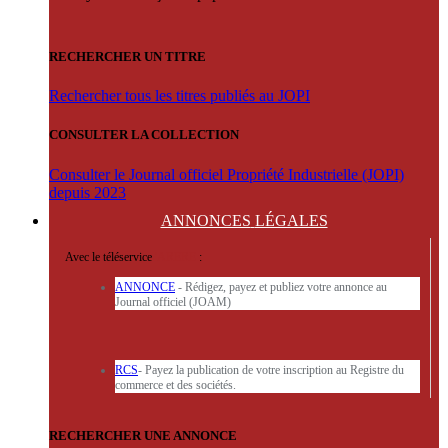
RECHERCHER UN TITRE
Rechercher tous les titres publiés au JOPI
CONSULTER LA COLLECTION
Consulter le Journal officiel Propriété Industrielle (JOPI)
depuis 2023
ANNONCES
LÉGALES
Avec le téléservice
'ARERE
:
ANNONCE
- Rédigez, payez et publiez votre annonce au
Journal officiel (JOAM)
RCS
- Payez la publication de votre inscription au Registre du
commerce et des sociétés.
RECHERCHER UNE ANNONCE