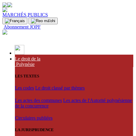
MARCHÉS PUBLICS
Abonnement JOPF
Le droit de la
Polynésie
LES TEXTES
Les codes
Le droit classé par thèmes
Les actes des communes
Les actes de l'Autorité polynésienne
de la concurrence
Circulaires publiées
LA JURISPRUDENCE