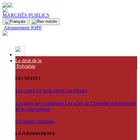
MARCHÉS PUBLICS
Abonnement JOPF
Le droit de la
Polynésie
LES TEXTES
Les codes
Le droit classé par thèmes
Les actes des communes
Les actes de l'Autorité polynésienne
de la concurrence
Circulaires publiées
LA JURISPRUDENCE