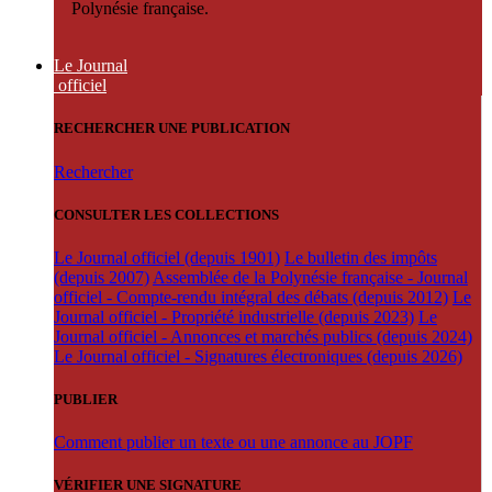
Polynésie française.
Le Journal
officiel
RECHERCHER UNE PUBLICATION
Rechercher
CONSULTER LES COLLECTIONS
Le Journal officiel (depuis 1901)
Le bulletin des impôts
(depuis 2007)
Assemblée de la Polynésie française - Journal
officiel - Compte-rendu intégral des débats (depuis 2012)
Le
Journal officiel - Propriété industrielle (depuis 2023)
Le
Journal officiel - Annonces et marchés publics (depuis 2024)
Le Journal officiel - Signatures électroniques (depuis 2026)
PUBLIER
Comment publier un texte ou une annonce au JOPF
VÉRIFIER UNE SIGNATURE