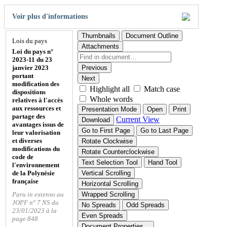
Voir plus d'informations
Thumbnails
Document Outline
Lois du pays
Attachments
Loi du pays n°
2023-11 du 23
janvier 2023
Previous
portant
Next
modification des
Highlight all
Match case
dispositions
Whole words
relatives à l'accès
aux ressources et
Presentation Mode
Open
Print
partage des
Current View
Download
avantages issus de
Go to First Page
Go to Last Page
leur valorisation
et diverses
Rotate Clockwise
modifications du
Rotate Counterclockwise
code de
Text Selection Tool
Hand Tool
l'environnement
de la Polynésie
Vertical Scrolling
française
Horizontal Scrolling
Paru in extenso au
Wrapped Scrolling
JOPF n° 7 NS du
No Spreads
Odd Spreads
23/01/2023 à la
Even Spreads
page 848
Document Properties…