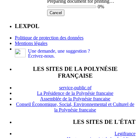
Preparing document for printing…
0%
Cancel
LEXPOL
Politique de protection des données
Mentions légales
Une demande, une suggestion ?
Écrivez-nous.
LES SITES DE LA POLYNÉSIE
FRANÇAISE
service-public.pf
La Présidence de la Polynésie française
Assemblée de la Polynésie française
Conseil Économique, Social, Environnemental et Culturel de
la Polynésie française
LES SITES DE L'ÉTAT
Legifrance