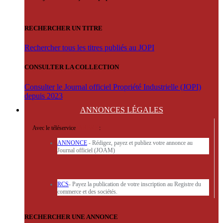
RECHERCHER UN TITRE
Rechercher tous les titres publiés au JOPI
CONSULTER LA COLLECTION
Consulter le Journal officiel Propriété Industrielle (JOPI)
depuis 2023
ANNONCES
LÉGALES
Avec le téléservice
'ARERE
:
ANNONCE
- Rédigez, payez et publiez votre annonce au
Journal officiel (JOAM)
RCS
- Payez la publication de votre inscription au Registre du
commerce et des sociétés.
RECHERCHER UNE ANNONCE