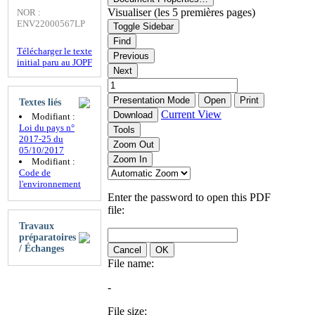
Visualiser (les 5 premières pages)
NOR :
ENV22000567LP
Toggle Sidebar
Find
Télécharger le texte
Previous
initial paru au JOPF
Next
Presentation Mode
Open
Print
Textes liés
Current View
Download
Modifiant :
Loi du pays n°
Tools
2017-25 du
Zoom Out
05/10/2017
Zoom In
Modifiant :
Code de
l'environnement
Enter the password to open this PDF
file:
Travaux
préparatoires
/ Échanges
Cancel
OK
File name:
-
File size: