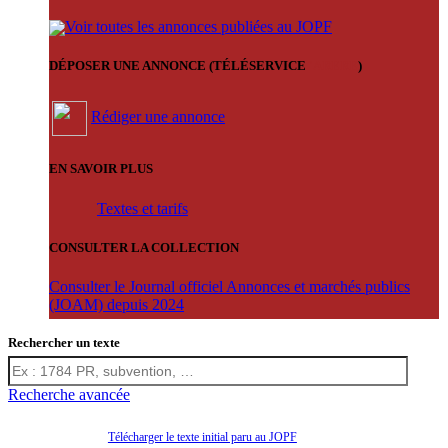
Voir toutes les annonces publiées au JOPF
DÉPOSER UNE ANNONCE (TÉLÉSERVICE
'ARERE
)
Rédiger une annonce
EN SAVOIR PLUS
Textes et tarifs
CONSULTER LA COLLECTION
Consulter le Journal officiel Annonces et marchés publics
(JOAM) depuis 2024
Rechercher un texte
Recherche avancée
Télécharger le texte initial paru au JOPF