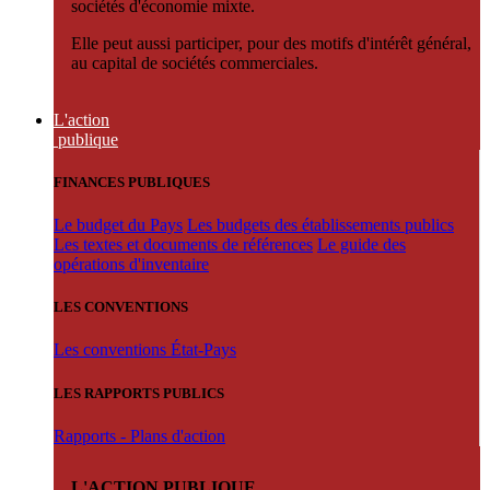
sociétés d'économie mixte.
Elle peut aussi participer, pour des motifs d'intérêt général,
au capital de sociétés commerciales.
L'action
publique
FINANCES PUBLIQUES
Le budget du Pays
Les budgets des établissements publics
Les textes et documents de références
Le guide des
opérations d'inventaire
LES CONVENTIONS
Les conventions État-Pays
LES RAPPORTS PUBLICS
Rapports - Plans d'action
L'ACTION PUBLIQUE