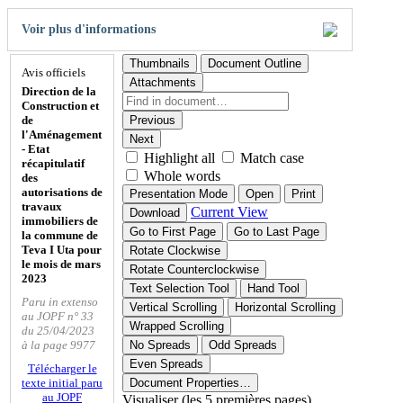
Voir plus d'informations
Thumbnails
Document Outline
Avis officiels
Attachments
Direction de la
Construction et
de
Previous
l'Aménagement
Next
- Etat
Highlight all
Match case
récapitulatif
Whole words
des
autorisations de
Presentation Mode
Open
Print
travaux
Current View
Download
immobiliers de
Go to First Page
Go to Last Page
la commune de
Teva I Uta pour
Rotate Clockwise
le mois de mars
Rotate Counterclockwise
2023
Text Selection Tool
Hand Tool
Paru in extenso
Vertical Scrolling
Horizontal Scrolling
au JOPF n° 33
Wrapped Scrolling
du 25/04/2023
à la page 9977
No Spreads
Odd Spreads
Even Spreads
Télécharger le
texte initial paru
Document Properties…
au JOPF
Visualiser (les 5 premières pages)