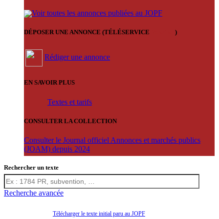
Voir toutes les annonces publiées au JOPF
DÉPOSER UNE ANNONCE (TÉLÉSERVICE
'ARERE
)
Rédiger une annonce
EN SAVOIR PLUS
Textes et tarifs
CONSULTER LA COLLECTION
Consulter le Journal officiel Annonces et marchés publics
(JOAM) depuis 2024
Rechercher un texte
Recherche avancée
Télécharger le texte initial paru au JOPF