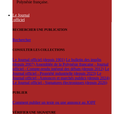
Polynésie française.
Le Journal
officiel
RECHERCHER UNE PUBLICATION
Rechercher
CONSULTER LES COLLECTIONS
Le Journal officiel (depuis 1901)
Le bulletin des impôts
(depuis 2007)
Assemblée de la Polynésie française - Journal
officiel - Compte-rendu intégral des débats (depuis 2012)
Le
Journal officiel - Propriété industrielle (depuis 2023)
Le
Journal officiel - Annonces et marchés publics (depuis 2024)
Le Journal officiel - Signatures électroniques (depuis 2026)
PUBLIER
Comment publier un texte ou une annonce au JOPF
VÉRIFIER UNE SIGNATURE