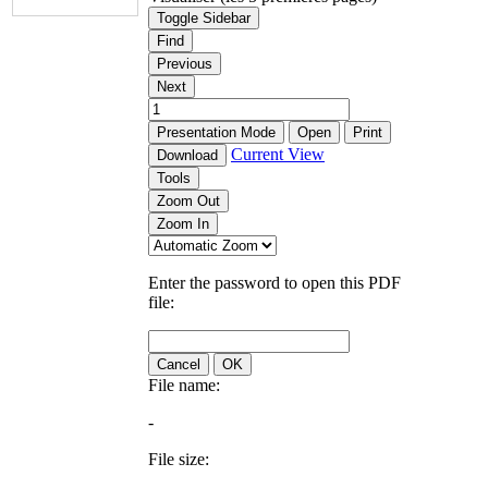
Toggle Sidebar
Find
Previous
Next
Presentation Mode
Open
Print
Current View
Download
Tools
Zoom Out
Zoom In
Enter the password to open this PDF
file:
Cancel
OK
File name:
-
File size: