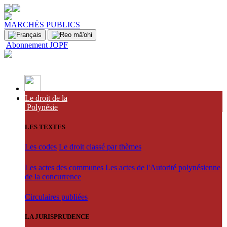
MARCHÉS PUBLICS
Abonnement JOPF
Le droit de la
Polynésie
LES TEXTES
Les codes
Le droit classé par thèmes
Les actes des communes
Les actes de l'Autorité polynésienne
de la concurrence
Circulaires publiées
LA JURISPRUDENCE