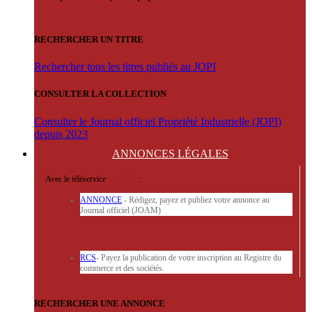
RECHERCHER UN TITRE
Rechercher tous les titres publiés au JOPI
CONSULTER LA COLLECTION
Consulter le Journal officiel Propriété Industrielle (JOPI)
depuis 2023
ANNONCES
LÉGALES
Avec le téléservice
'ARERE
:
ANNONCE
- Rédigez, payez et publiez votre annonce au
Journal officiel (JOAM)
RCS
- Payez la publication de votre inscription au Registre du
commerce et des sociétés.
RECHERCHER UNE ANNONCE