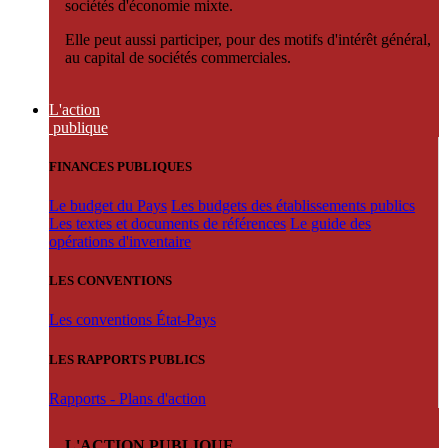
sociétés d'économie mixte.
Elle peut aussi participer, pour des motifs d'intérêt général,
au capital de sociétés commerciales.
L'action
publique
FINANCES PUBLIQUES
Le budget du Pays
Les budgets des établissements publics
Les textes et documents de références
Le guide des
opérations d'inventaire
LES CONVENTIONS
Les conventions État-Pays
LES RAPPORTS PUBLICS
Rapports - Plans d'action
L'ACTION PUBLIQUE