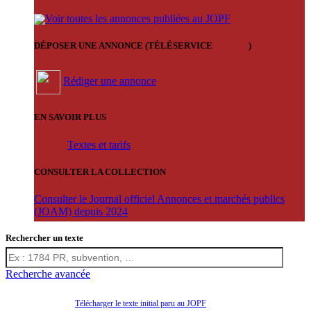
Voir toutes les annonces publiées au JOPF
DÉPOSER UNE ANNONCE (TÉLÉSERVICE
'ARERE
)
Rédiger une annonce
EN SAVOIR PLUS
Textes et tarifs
CONSULTER LA COLLECTION
Consulter le Journal officiel Annonces et marchés publics
(JOAM) depuis 2024
Rechercher un texte
Recherche avancée
Télécharger le texte initial paru au JOPF