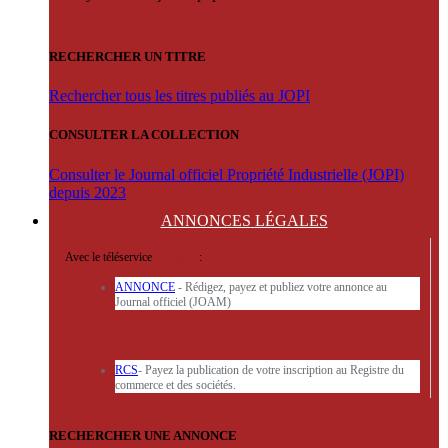
RECHERCHER UN TITRE
Rechercher tous les titres publiés au JOPI
CONSULTER LA COLLECTION
Consulter le Journal officiel Propriété Industrielle (JOPI)
depuis 2023
ANNONCES
LÉGALES
Avec le téléservice
'ARERE
:
ANNONCE
- Rédigez, payez et publiez votre annonce au
Journal officiel (JOAM)
RCS
- Payez la publication de votre inscription au Registre du
commerce et des sociétés.
RECHERCHER UNE ANNONCE