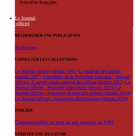
Polynésie française.
Le Journal
officiel
RECHERCHER UNE PUBLICATION
Rechercher
CONSULTER LES COLLECTIONS
Le Journal officiel (depuis 1901)
Le bulletin des impôts
(depuis 2007)
Assemblée de la Polynésie française - Journal
officiel - Compte-rendu intégral des débats (depuis 2012)
Le
Journal officiel - Propriété industrielle (depuis 2023)
Le
Journal officiel - Annonces et marchés publics (depuis 2024)
Le Journal officiel - Signatures électroniques (depuis 2026)
PUBLIER
Comment publier un texte ou une annonce au JOPF
VÉRIFIER UNE SIGNATURE