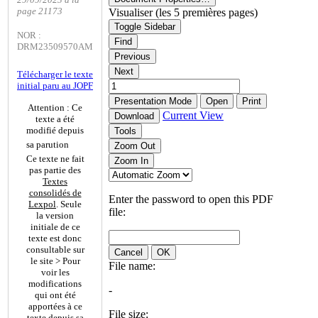
page 21173
Visualiser (les 5 premières pages)
Toggle Sidebar
NOR :
Find
DRM23509570AM
Previous
Next
Télécharger le texte
initial paru au JOPF
Presentation Mode
Open
Print
Attention : Ce
Current View
Download
texte a été
modifié depuis
Tools
sa parution
Zoom Out
Ce texte ne fait
Zoom In
pas partie des
Textes
consolidés de
Enter the password to open this PDF
Lexpol
. Seule
file:
la version
initiale de ce
texte est donc
consultable sur
Cancel
OK
le site > Pour
File name:
voir les
modifications
-
qui ont été
apportées à ce
File size:
texte depuis sa