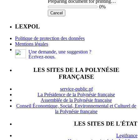
Preparing document for printing…
0%
Cancel
LEXPOL
Politique de protection des données
Mentions légales
Une demande, une suggestion ?
Écrivez-nous.
LES SITES DE LA POLYNÉSIE
FRANÇAISE
service-public.pf
La Présidence de la Polynésie française
Assemblée de la Polynésie française
Conseil Économique, Social, Environnemental et Culturel de
la Polynésie française
LES SITES DE L'ÉTAT
Legifrance