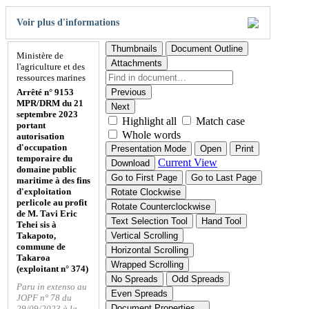
Voir plus d'informations
Thumbnails
Document Outline
Ministère de
Attachments
l'agriculture et des
ressources marines
Arrêté n° 9153
Previous
MPR/DRM du 21
Next
septembre 2023
Highlight all
Match case
portant
Whole words
autorisation
d'occupation
Presentation Mode
Open
Print
temporaire du
Current View
Download
domaine public
Go to First Page
Go to Last Page
maritime à des fins
d'exploitation
Rotate Clockwise
perlicole au profit
Rotate Counterclockwise
de M. Tavi Eric
Text Selection Tool
Hand Tool
Tehei sis à
Takapoto,
Vertical Scrolling
commune de
Horizontal Scrolling
Takaroa
Wrapped Scrolling
(exploitant n° 374)
No Spreads
Odd Spreads
Paru in extenso au
Even Spreads
JOPF n° 78 du
Document Properties…
29/09/2023 à la