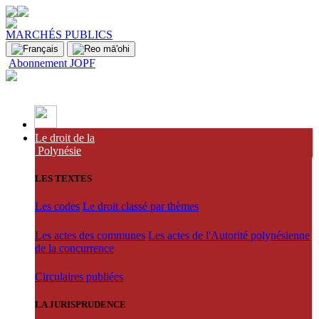
MARCHÉS PUBLICS
Abonnement JOPF
Le droit de la
Polynésie
LES TEXTES
Les codes
Le droit classé par thèmes
Les actes des communes
Les actes de l'Autorité polynésienne
de la concurrence
Circulaires publiées
LA JURISPRUDENCE