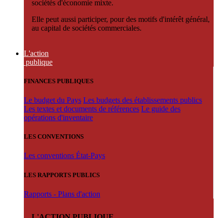
sociétés d'économie mixte.
Elle peut aussi participer, pour des motifs d'intérêt général,
au capital de sociétés commerciales.
L'action
publique
FINANCES PUBLIQUES
Le budget du Pays
Les budgets des établissements publics
Les textes et documents de références
Le guide des
opérations d'inventaire
LES CONVENTIONS
Les conventions État-Pays
LES RAPPORTS PUBLICS
Rapports - Plans d'action
L'ACTION PUBLIQUE