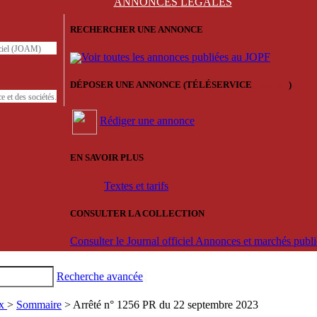
ANNONCES
LÉGALES
RECHERCHER UNE ANNONCE
iciel (JOAM)
Voir toutes les annonces publiées au JOPF
DÉPOSER UNE ANNONCE (TÉLÉSERVICE
'ARERE
)
e et des sociétés.
Rédiger une annonce
EN SAVOIR PLUS
Textes et tarifs
CONSULTER LA COLLECTION
Consulter le Journal officiel Annonces et marchés pub
Recherche avancée
ux
>
Sommaire
> Arrêté n° 1256 PR du 22 septembre 2023