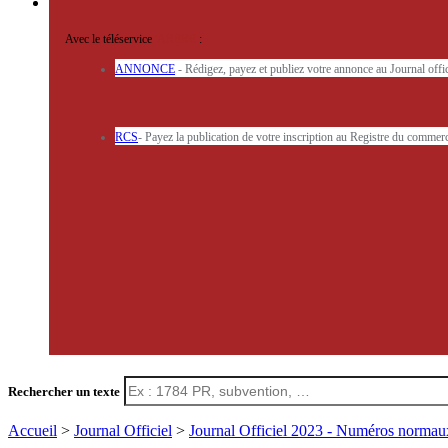
Avec le téléservice
'ARERE
:
ANNONCE
- Rédigez, payez et publiez votre annonce au Journal off
RCS
- Payez la publication de votre inscription au Registre du commerc
Rechercher un texte
Accueil
>
Journal Officiel
>
Journal Officiel 2023 - Numéros norma