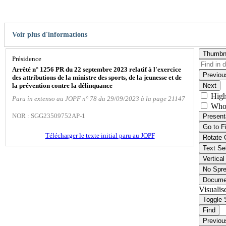
Voir plus d'informations
Thumbn
Présidence
Arrêté n° 1256 PR du 22 septembre 2023 relatif à l'exercice
Previou
des attributions de la ministre des sports, de la jeunesse et de
la prévention contre la délinquance
Next
High
Paru in extenso au JOPF n° 78 du 29/09/2023 à la page 21147
Who
NOR : SGG23509752AP-1
Present
Go to F
Télécharger le texte initial paru au JOPF
Rotate 
Text Se
Vertical
No Spr
Docume
Visualis
Toggle 
Find
Previou