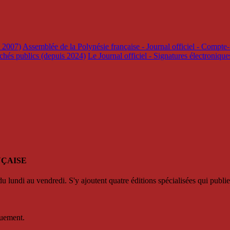
s 2007)
Assemblée de la Polynésie française - Journal officiel - Compte-
rchés publics (depuis 2024)
Le Journal officiel - Signatures électroniqu
NÇAISE
u lundi au vendredi. S'y ajoutent quatre éditions spécialisées qui publie
quement.