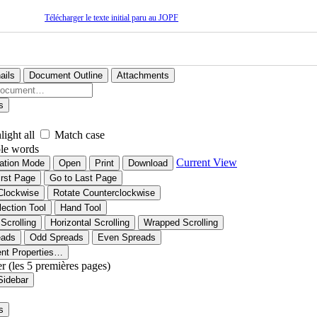
Télécharger le texte initial paru au JOPF
ails
Document Outline
Attachments
s
light all
Match case
le words
Current View
ation Mode
Open
Print
Download
irst Page
Go to Last Page
Clockwise
Rotate Counterclockwise
lection Tool
Hand Tool
 Scrolling
Horizontal Scrolling
Wrapped Scrolling
eads
Odd Spreads
Even Spreads
nt Properties…
er (les 5 premières pages)
Sidebar
s