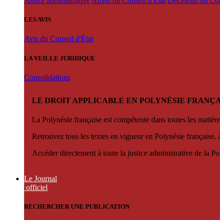
Justice administrative
Arrêts du Conseil d'État
Décisions du Con
LES AVIS
Avis du Conseil d'État
LA VEILLE JURIDIQUE
Consolidations
LE DROIT APPLICABLE EN POLYNÉSIE FRANÇA
La Polynésie française est compétente dans toutes les matièr
Retrouvez tous les textes en vigueur en Polynésie française, 
Accéder directement à toute la justice administrative de la Po
Le Journal
officiel
RECHERCHER UNE PUBLICATION