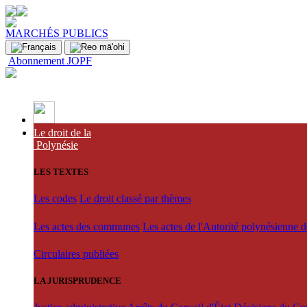
MARCHÉS PUBLICS
Abonnement JOPF
Le droit de la
Polynésie
LES TEXTES
Les codes
Le droit classé par thèmes
Les actes des communes
Les actes de l'Autorité polynésienne 
Circulaires publiées
LA JURISPRUDENCE