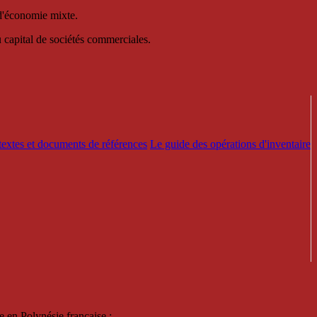
 d'économie mixte.
au capital de sociétés commerciales.
textes et documents de références
Le guide des opérations d'inventaire
e en Polynésie française :