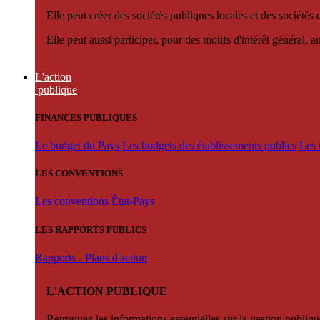
Elle peut créer des sociétés publiques locales et des sociétés
Elle peut aussi participer, pour des motifs d'intérêt général, 
L'action
publique
FINANCES PUBLIQUES
Le budget du Pays
Les budgets des établissements publics
Les 
LES CONVENTIONS
Les conventions État-Pays
LES RAPPORTS PUBLICS
Rapports - Plans d'action
L'ACTION PUBLIQUE
Retrouvez les informations essentielles sur la gestion publiqu