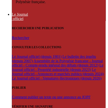
Polynésie française.
Le Journal
officiel
RECHERCHER UNE PUBLICATION
Rechercher
CONSULTER LES COLLECTIONS
Le Journal officiel (depuis 1901)
Le bulletin des impôts
(depuis 2007)
Assemblée de la Polynésie française - Journal
officiel - Compte-rendu intégral des débats (depuis 2012)
Le
Journal officiel - Propriété industrielle (depuis 2023)
Le
Journal officiel - Annonces et marchés publics (depuis 2024)
Le Journal officiel - Signatures électroniques (depuis 2026)
PUBLIER
Comment publier un texte ou une annonce au JOPF
VÉRIFIER UNE SIGNATURE