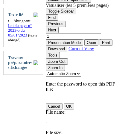
Visualiser (les 5 premières pages)
Toggle Sidebar
Texte lié
Find
Abrogeant :
Previous
Loi du pays n°
Next
2023-5 du
05/01/2023
(texte
abrogé)
Presentation Mode
Open
Print
Current View
Download
Tools
Travaux
Zoom Out
préparatoires
/ Échanges
Zoom In
Enter the password to open this PDF
file:
Cancel
OK
File name:
-
File size: