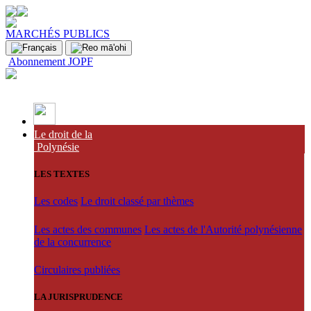
MARCHÉS PUBLICS
Abonnement JOPF
Le droit de la
Polynésie
LES TEXTES
Les codes
Le droit classé par thèmes
Les actes des communes
Les actes de l'Autorité polynésienne
de la concurrence
Circulaires publiées
LA JURISPRUDENCE