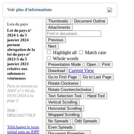
Voir plus d'informations
Thumbnails
Document Outline
Lois du pays
Attachments
Loi du pays n°
2024-1 du 5
janvier 2024
Previous
portant
Next
abrogation de la
Highlight all
Match case
loi du pays n°
Whole words
2023-5 du 5
janvier 2023
Presentation Mode
Open
Print
relative aux
Current View
Download
substances
Go to First Page
Go to Last Page
vénéneuses
Rotate Clockwise
Paru in extenso au
Rotate Counterclockwise
JOPF n° 1 NS du
05/01/2024 à la
Text Selection Tool
Hand Tool
page 2
Vertical Scrolling
Horizontal Scrolling
NOR :
Wrapped Scrolling
DPS23202770LP
No Spreads
Odd Spreads
Télécharger le texte
Even Spreads
initial paru au JOPF
Document Properties…