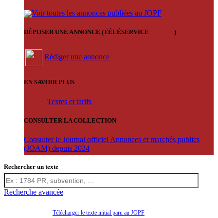
Voir toutes les annonces publiées au JOPF
DÉPOSER UNE ANNONCE (TÉLÉSERVICE
'ARERE
)
Rédiger une annonce
EN SAVOIR PLUS
Textes et tarifs
CONSULTER LA COLLECTION
Consulter le Journal officiel Annonces et marchés publics
(JOAM) depuis 2024
Rechercher un texte
Recherche avancée
Télécharger le texte initial paru au JOPF