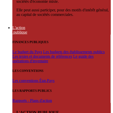
sociétés d'économie mixte.
Elle peut aussi participer, pour des motifs d'intérêt général,
au capital de sociétés commerciales.
L'action
publique
FINANCES PUBLIQUES
Le budget du Pays
Les budgets des établissements publics
Les textes et documents de références
Le guide des
opérations d'inventaire
LES CONVENTIONS
Les conventions État-Pays
LES RAPPORTS PUBLICS
Rapports - Plans d'action
L'ACTION PUBLIQUE