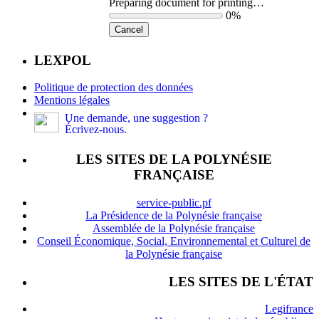
Preparing document for printing…
0%
Cancel
LEXPOL
Politique de protection des données
Mentions légales
Une demande, une suggestion ?
Écrivez-nous.
LES SITES DE LA POLYNÉSIE
FRANÇAISE
service-public.pf
La Présidence de la Polynésie française
Assemblée de la Polynésie française
Conseil Économique, Social, Environnemental et Culturel de
la Polynésie française
LES SITES DE L'ÉTAT
Legifrance