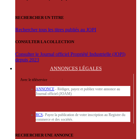
RECHERCHER UN TITRE
Rechercher tous les titres publiés au JOPI
CONSULTER LA COLLECTION
Consulter le Journal officiel Propriété Industrielle (JOPI)
depuis 2023
ANNONCES
LÉGALES
Avec le téléservice
'ARERE
:
ANNONCE
- Rédigez, payez et publiez votre annonce au
Journal officiel (JOAM)
RCS
- Payez la publication de votre inscription au Registre du
commerce et des sociétés.
RECHERCHER UNE ANNONCE