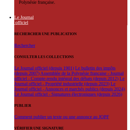
Polynésie française.
Le Journal
officiel
RECHERCHER UNE PUBLICATION
Rechercher
CONSULTER LES COLLECTIONS
Le Journal officiel (depuis 1901)
Le bulletin des impôts
(depuis 2007)
Assemblée de la Polynésie française - Journal
officiel - Compte-rendu intégral des débats (depuis 2012)
Le
Journal officiel - Propriété industrielle (depuis 2023)
Le
Journal officiel - Annonces et marchés publics (depuis 2024)
Le Journal officiel - Signatures électroniques (depuis 2026)
PUBLIER
Comment publier un texte ou une annonce au JOPF
VÉRIFIER UNE SIGNATURE