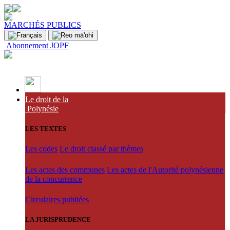
MARCHÉS PUBLICS
Abonnement JOPF
Le droit de la
Polynésie
LES TEXTES
Les codes
Le droit classé par thèmes
Les actes des communes
Les actes de l'Autorité polynésienne
de la concurrence
Circulaires publiées
LA JURISPRUDENCE