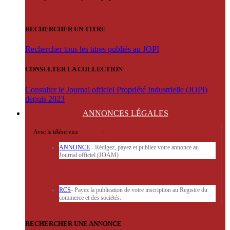
RECHERCHER UN TITRE
Rechercher tous les titres publiés au JOPI
CONSULTER LA COLLECTION
Consulter le Journal officiel Propriété Industrielle (JOPI)
depuis 2023
ANNONCES
LÉGALES
Avec le téléservice
'ARERE
:
ANNONCE
- Rédigez, payez et publiez votre annonce au
Journal officiel (JOAM)
RCS
- Payez la publication de votre inscription au Registre du
commerce et des sociétés.
RECHERCHER UNE ANNONCE