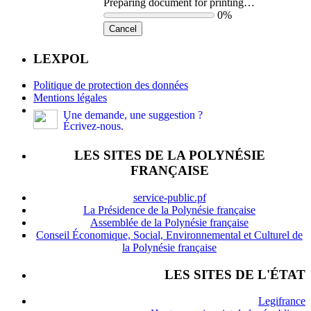
Preparing document for printing…
0%
Cancel
LEXPOL
Politique de protection des données
Mentions légales
Une demande, une suggestion ?
Écrivez-nous.
LES SITES DE LA POLYNÉSIE
FRANÇAISE
service-public.pf
La Présidence de la Polynésie française
Assemblée de la Polynésie française
Conseil Économique, Social, Environnemental et Culturel de
la Polynésie française
LES SITES DE L'ÉTAT
Legifrance