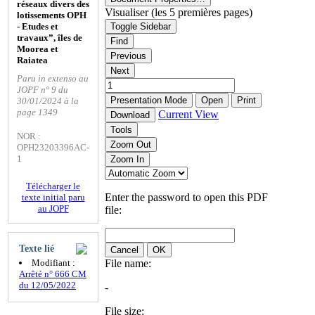
réseaux divers des
Visualiser (les 5 premières pages)
lotissements OPH
- Etudes et
Toggle Sidebar
travaux”, îles de
Find
Moorea et
Previous
Raiatea
Next
Paru in extenso au
JOPF n° 9 du
Presentation Mode
Open
Print
30/01/2024 à la
page 1349
Current View
Download
Tools
NOR :
Zoom Out
OPH23203396AC-
1
Zoom In
Télécharger le
Enter the password to open this PDF
texte initial paru
au JOPF
file:
Texte lié
Cancel
OK
Modifiant :
File name:
Arrêté n° 666 CM
du 12/05/2022
-
File size: