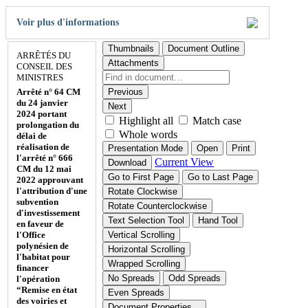
Voir plus d'informations
Thumbnails
Document Outline
ARRÊTÉS DU
Attachments
CONSEIL DES
MINISTRES
Arrêté n° 64 CM
Previous
du 24 janvier
Next
2024 portant
Highlight all
Match case
prolongation du
Whole words
délai de
réalisation de
Presentation Mode
Open
Print
l'arrêté n° 666
Current View
Download
CM du 12 mai
Go to First Page
Go to Last Page
2022 approuvant
l'attribution d'une
Rotate Clockwise
subvention
Rotate Counterclockwise
d'investissement
Text Selection Tool
Hand Tool
en faveur de
l'Office
Vertical Scrolling
polynésien de
Horizontal Scrolling
l'habitat pour
Wrapped Scrolling
financer
No Spreads
Odd Spreads
l'opération
“Remise en état
Even Spreads
des voiries et
Document Properties…