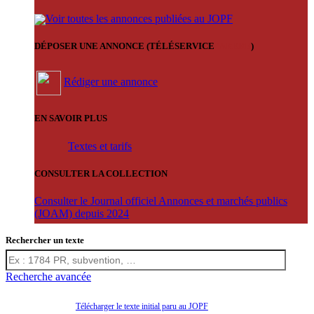
Voir toutes les annonces publiées au JOPF
DÉPOSER UNE ANNONCE (TÉLÉSERVICE
'ARERE
)
Rédiger une annonce
EN SAVOIR PLUS
Textes et tarifs
CONSULTER LA COLLECTION
Consulter le Journal officiel Annonces et marchés publics
(JOAM) depuis 2024
Rechercher un texte
Recherche avancée
Télécharger le texte initial paru au JOPF