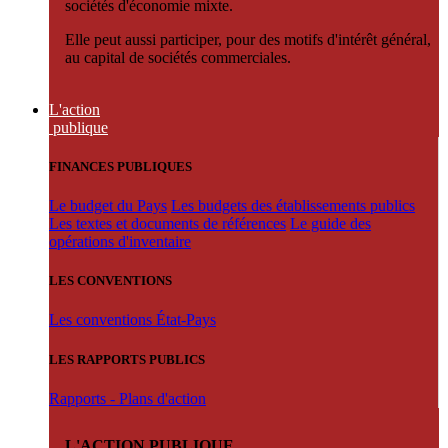
sociétés d'économie mixte.
Elle peut aussi participer, pour des motifs d'intérêt général,
au capital de sociétés commerciales.
L'action
publique
FINANCES PUBLIQUES
Le budget du Pays
Les budgets des établissements publics
Les textes et documents de références
Le guide des
opérations d'inventaire
LES CONVENTIONS
Les conventions État-Pays
LES RAPPORTS PUBLICS
Rapports - Plans d'action
L'ACTION PUBLIQUE