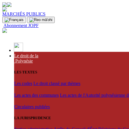
MARCHÉS PUBLICS
Abonnement JOPF
Le droit de la
Polynésie
LES TEXTES
Les codes
Le droit classé par thèmes
Les actes des communes
Les actes de l'Autorité polynésienne 
Circulaires publiées
LA JURISPRUDENCE