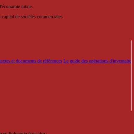
 d'économie mixte.
au capital de sociétés commerciales.
textes et documents de références
Le guide des opérations d'inventaire
e en Polynésie française :