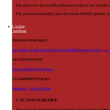
Elle peut créer des sociétés publiques locales et des sociétés
Elle peut aussi participer, pour des motifs d'intérêt général, 
L'action
publique
FINANCES PUBLIQUES
Le budget du Pays
Les budgets des établissements publics
Les 
LES CONVENTIONS
Les conventions État-Pays
LES RAPPORTS PUBLICS
Rapports - Plans d'action
L'ACTION PUBLIQUE
Retrouvez les informations essentielles sur la gestion publiqu