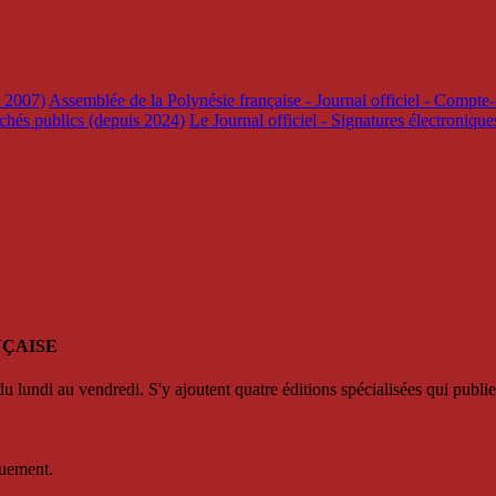
s 2007)
Assemblée de la Polynésie française - Journal officiel - Compte-
rchés publics (depuis 2024)
Le Journal officiel - Signatures électroniqu
NÇAISE
u lundi au vendredi. S'y ajoutent quatre éditions spécialisées qui publie
quement.