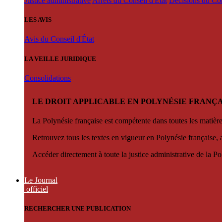
Justice administrative
Arrêts du Conseil d'État
Décisions du Con
LES AVIS
Avis du Conseil d'État
LA VEILLE JURIDIQUE
Consolidations
LE DROIT APPLICABLE EN POLYNÉSIE FRANÇA
La Polynésie française est compétente dans toutes les matièr
Retrouvez tous les textes en vigueur en Polynésie française, 
Accéder directement à toute la justice administrative de la Po
Le Journal
officiel
RECHERCHER UNE PUBLICATION