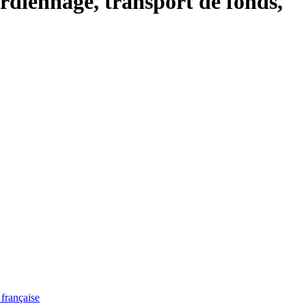
gardiennage, transport de fonds,
française