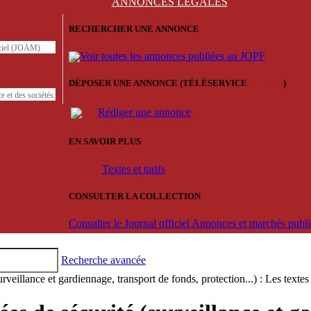
ANNONCES
LÉGALES
RECHERCHER UNE ANNONCE
iciel (JOAM)
Voir toutes les annonces publiées au JOPF
DÉPOSER UNE ANNONCE (TÉLÉSERVICE
'ARERE
)
e et des sociétés.
Rédiger une annonce
EN SAVOIR PLUS
Textes et tarifs
CONSULTER LA COLLECTION
Consulter le Journal officiel Annonces et marchés pub
Recherche avancée
urveillance et gardiennage, transport de fonds, protection...) : Les textes